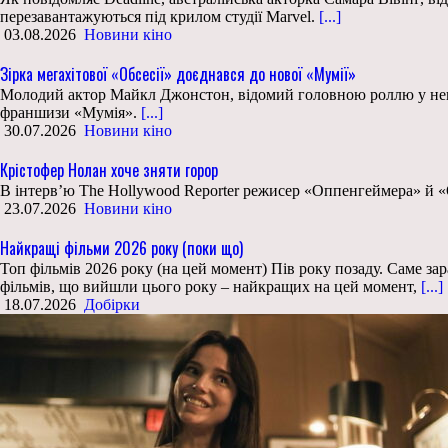
перезавантажуються під крилом студії Marvel.
[...]
03.08.2026
Новини кіно
Зірка мегахітової «Обсесії» доєднався до нової «Мумії»
Молодий актор Майкл Джонстон, відомий головною роллю у нещо
франшизи «Мумія».
[...]
30.07.2026
Новини кіно
Крістофер Нолан хоче зняти горор
В інтерв’ю The Hollywood Reporter режисер «Оппенгеймера» й «
23.07.2026
Новини кіно
Найкращі фільми 2026 року (поки що)
Топ фільмів 2026 року (на цей момент) Пів року позаду. Саме за
фільмів, що вийшли цього року – найкращих на цей момент,
[...]
18.07.2026
Добірки