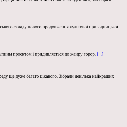
ського складу нового продовження культової пригодницької
тупним проєктом і придивляється до жанру горор.
[...]
ереду ще дуже багато цікавого. Зібрали декілька найкращих