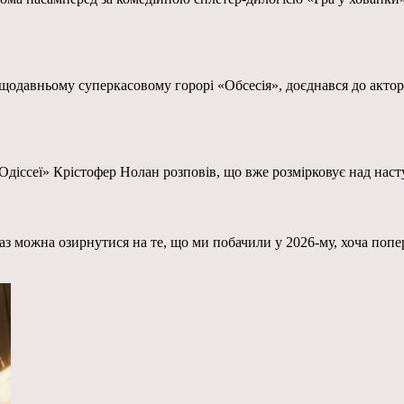
давньому суперкасовому горорі «Обсесія», доєднався до актор
Одіссеї» Крістофер Нолан розповів, що вже розмірковує над нас
раз можна озирнутися на те, що ми побачили у 2026-му, хоча поп