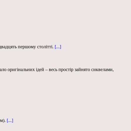
вадцять першому столітті.
[...]
ало оригінальних ідей – весь простір зайнято сиквелами,
м).
[...]