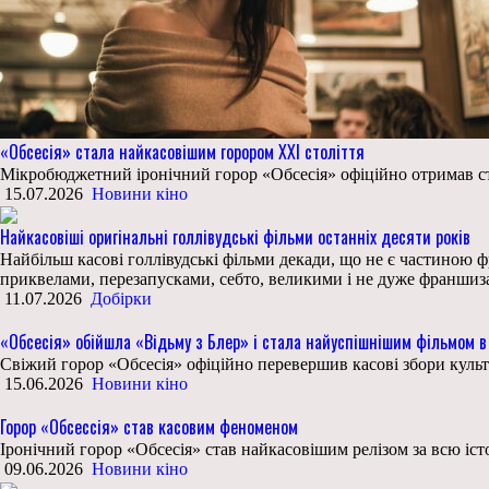
«Обсесія» стала найкасовішим горором ХХІ століття
Мікробюджетний іронічний горор «Обсесія» офіційно отримав ст
15.07.2026
Новини кіно
Найкасовіші оригінальні голлівудські фільми останніх десяти років
Найбільш касові голлівудські фільми декади, що не є частиною ф
приквелами, перезапусками, себто, великими і не дуже франшиза
11.07.2026
Добірки
«Обсесія» обійшла «Відьму з Блер» і стала найуспішнішим фільмом в 
Свіжий горор «Обсесія» офіційно перевершив касові збори культ
15.06.2026
Новини кіно
Горор «Обсессія» став касовим феноменом
Іронічний горор «Обсесія» став найкасовішим релізом за всю істо
09.06.2026
Новини кіно