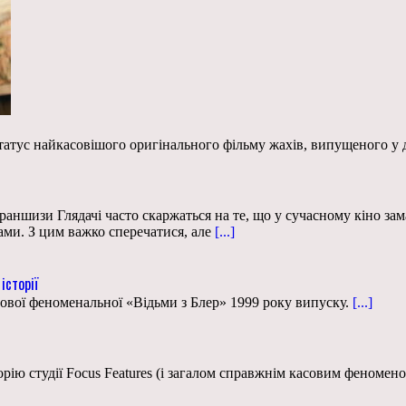
атус найкасовішого оригінального фільму жахів, випущеного у д
раншизи Глядачі часто скаржаться на те, що у сучасному кіно зам
ми. З цим важко сперечатися, але
[...]
історії
ової феноменальної «Відьми з Блер» 1999 року випуску.
[...]
рію студії Focus Features (і загалом справжнім касовим феномено