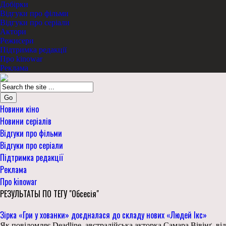
Добірки
Відгуки про фільми
Відгуки про серіали
Актори
Режисери
Підтримка редакції
Про kinowar
Реклама
Go
Новини кіно
Новини серіалів
Відгуки про фільми
Відгуки про серіали
Підтримка редакції
Реклама
Про kinowar
РЕЗУЛЬТАТЫ ПО ТЕГУ "Обсесія"
Зірка «Гри у хованки» доєдналася до складу нових «Людей Ікс»
Як повідомляє Deadline, австралійська акторка Самара Вівінґ, в