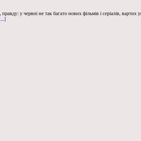
равду: у червні не так багато нових фільмів і серіалів, вартих ув
...]