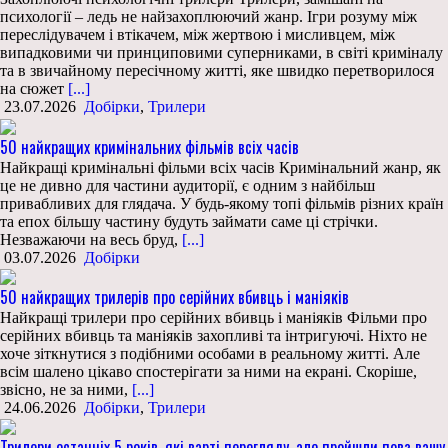
психології – ледь не найзахоплюючий жанр. Ігри розуму між
переслідувачем і втікачем, між жертвою і мисливцем, між
випадковими чи принциповими суперниками, в світі криміналу
та в звичайному пересічному житті, яке швидко перетворилося
на сюжет
[...]
23.07.2026
Добірки
,
Трилери
50 найкращих кримінальних фільмів всіх часів
Найкращі кримінальні фільми всіх часів Кримінальний жанр, як
це не дивно для частини аудиторії, є одним з найбільш
привабливих для глядача. У будь-якому топі фільмів різних країн
та епох більшу частину будуть займати саме ці стрічки.
Незважаючи на весь бруд,
[...]
03.07.2026
Добірки
50 найкращих трилерів про серійних вбивць і маніяків
Найкращі трилери про серійних вбивць і маніяків Фільми про
серійних вбивць та маніяків захопливі та інтригуючі. Ніхто не
хоче зіткнутися з подібними особами в реальному житті. Але
всім шалено цікаво спостерігати за ними на екрані. Скоріше,
звісно, не за ними,
[...]
24.06.2026
Добірки
,
Трилери
Трилери останніх 5 років, які варті перегляду, але пройшли повз вашу