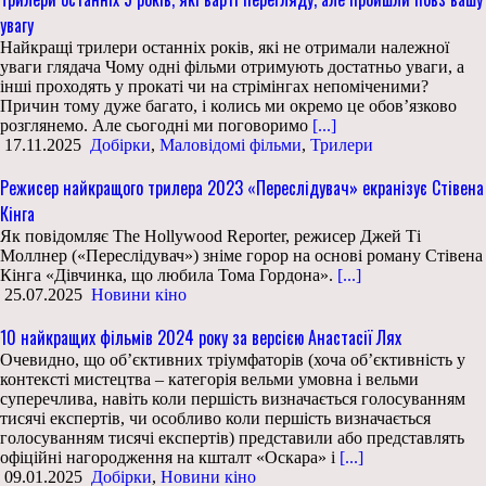
увагу
Найкращі трилери останніх років, які не отримали належної
уваги глядача Чому одні фільми отримують достатньо уваги, а
інші проходять у прокаті чи на стрімінгах непоміченими?
Причин тому дуже багато, і колись ми окремо це обов’язково
розглянемо. Але сьогодні ми поговоримо
[...]
17.11.2025
Добірки
,
Маловідомі фільми
,
Трилери
Режисер найкращого трилера 2023 «Переслідувач» екранізує Стівена
Кінга
Як повідомляє The Hollywood Reporter, режисер Джей Ті
Моллнер («Переслідувач») зніме горор на основі роману Стівена
Кінга «Дівчинка, що любила Тома Гордона».
[...]
25.07.2025
Новини кіно
10 найкращих фільмів 2024 року за версією Анастасії Лях
Очевидно, що об’єктивних тріумфаторів (хоча об’єктивність у
контексті мистецтва – категорія вельми умовна і вельми
суперечлива, навіть коли першість визначається голосуванням
тисячі експертів, чи особливо коли першість визначається
голосуванням тисячі експертів) представили або представлять
офіційні нагородження на кшталт «Оскара» і
[...]
09.01.2025
Добірки
,
Новини кіно