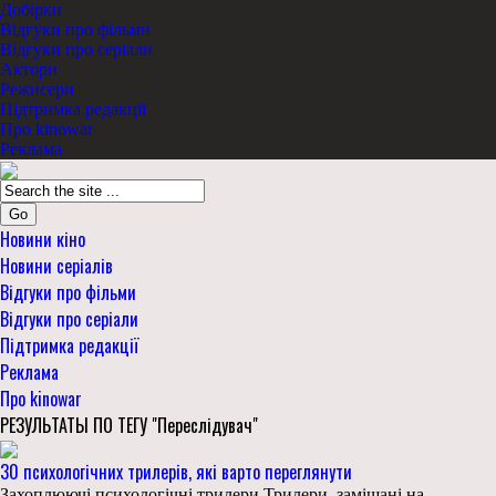
Добірки
Відгуки про фільми
Відгуки про серіали
Актори
Режисери
Підтримка редакції
Про kinowar
Реклама
Go
Новини кіно
Новини серіалів
Відгуки про фільми
Відгуки про серіали
Підтримка редакції
Реклама
Про kinowar
РЕЗУЛЬТАТЫ ПО ТЕГУ "Переслідувач"
30 психологічних трилерів, які варто переглянути
Захоплюючі психологічні трилери Трилери, замішані на