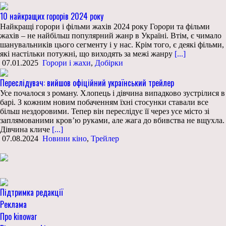
10 найкращих горорів 2024 року
Найкращі горори і фільми жахів 2024 року Горори та фільми
жахів – не найбільш популярний жанр в Україні. Втім, є чимало
шанувальників цього сегменту і у нас. Крім того, є деякі фільми,
які настільки потужні, що виходять за межі жанру
[...]
07.01.2025
Горори і жахи
,
Добірки
Переслідувач: вийшов офіційний український трейлер
Усе почалося з роману. Хлопець і дівчина випадково зустрілися в
барі. З кожним новим побаченням їхні стосунки ставали все
більш нездоровими. Тепер він переслідує її через усе місто зі
заплямованими кров’ю руками, але жага до вбивства не вщухла.
Дівчина кличе
[...]
07.08.2024
Новини кіно
,
Трейлер
Підтримка редакції
Реклама
Про kinowar