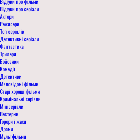
Відгуки про фільми
Відгуки про серіали
Актори
Режисери
Топ серіалів
Детективні серіали
Фантастика
Трилери
Бойовики
Комедії
Детективи
Маловідомі фільми
Старі хороші фільми
Кримінальні серіали
Мінісеріали
Вестерни
Горори і жахи
Драми
Мультфільми