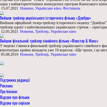
одна з найавторитетніших конкурсних програм Каннського кіно
15.07.2021
Новини
,
Українське кіно
,
Фестиваль
Вийшов трейлер українського історичного фільму «Довбуш»
Вийшов офіційний тизер-трейлер історичного екшену “Довбуш”. 
трейлер однієї з найочікуваніших українських стрічок – пригод
12.05.2021
Новини
,
Трейлер
,
Українське кіно
Вийшов фінальний трейлер сімейного фільму «Фокстер & Макс»
У мережі з’явився фінальний трейлер українського сімейного фа
кінотеатрах країни виходить уже 19 вересня. «Ще трохи, і це мі
05.08.2019
Новини
,
Трейлер
,
Українське кіно
Підтримка редакції
Реклама
Про kinowar
Відгуки про фільми
Відгуки про серіали