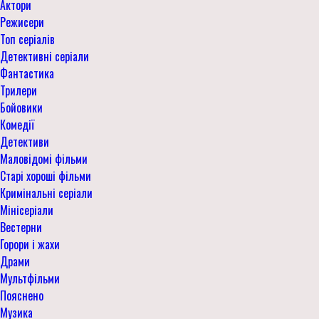
Актори
Режисери
Топ серіалів
Детективні серіали
Фантастика
Трилери
Бойовики
Комедії
Детективи
Маловідомі фільми
Старі хороші фільми
Кримінальні серіали
Мінісеріали
Вестерни
Горори і жахи
Драми
Мультфільми
Пояснено
Музика