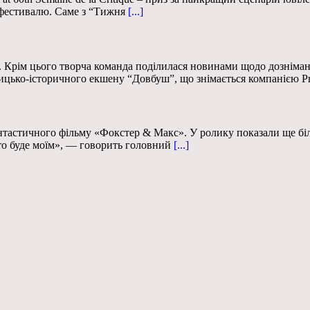
фестивалю. Саме з “Тижня
[...]
Крім цього творча команда поділилася новинами щодо дознімання
ницько-історичного екшену “Довбуш”, що знімається компанією P
нтастичного фільму «Фокстер & Макс». У ролику показали ще біл
сто буде моїм», — говорить головний
[...]