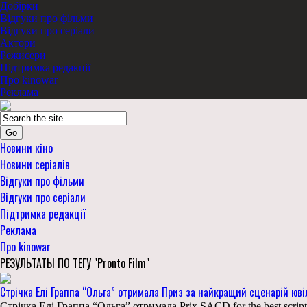
Добірки
Відгуки про фільми
Відгуки про серіали
Актори
Режисери
Підтримка редакції
Про kinowar
Реклама
Go
Новини кіно
Новини серіалів
Відгуки про фільми
Відгуки про серіали
Підтримка редакції
Реклама
Про kinowar
РЕЗУЛЬТАТЫ ПО ТЕГУ "Pronto Film"
Стрічка Елі Граппа “Ольга” отримала Приз за найкращий сценарій юв
Стрічка Елі Граппа “Ольга” отримала Prix SACD for the best scri