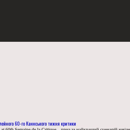
ілейного 60-го Каннського тижня критики
pt at 60th Semaine de la Critique – приз за найкращий сценарій 