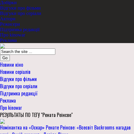
Добірки
Відгуки про фільми
Відгуки про серіали
Актори
Режисери
Підтримка редакції
Про kinowar
Реклама
Go
Новини кіно
Новини серіалів
Відгуки про фільми
Відгуки про серіали
Підтримка редакції
Реклама
Про kinowar
РЕЗУЛЬТАТЫ ПО ТЕГУ "Рената Реінсве"
Номінантка на «Оскар» Ренате Реінсве: «Всесвіт Backrooms нагадав