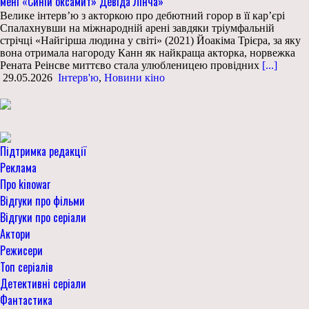
мені «Синій оксамит» Девіда Лінча»
Велике інтерв’ю з акторкою про дебютний горор в її кар’єрі
Спалахнувши на міжнародній арені завдяки тріумфальній
стрічці «Найгірша людина у світі» (2021) Йоакіма Трієра, за яку
вона отримала нагороду Канн як найкраща акторка, норвежка
Рената Реінсве миттєво стала улюбленицею провідних
[...]
29.05.2026
Інтерв'ю
,
Новини кіно
Підтримка редакції
Реклама
Про kinowar
Відгуки про фільми
Відгуки про серіали
Актори
Режисери
Топ серіалів
Детективні серіали
Фантастика