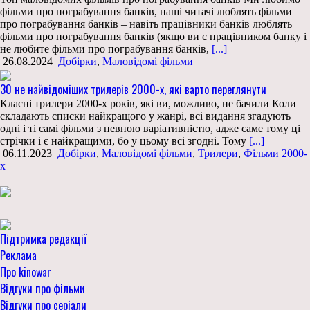
фільми про пограбування банків, наші читачі люблять фільми
про пограбування банків – навіть працівники банків люблять
фільми про пограбування банків (якщо ви є працівником банку і
не любите фільми про пограбування банків,
[...]
26.08.2024
Добірки
,
Маловідомі фільми
30 не найвідоміших трилерів 2000-х, які варто переглянути
Класні трилери 2000-х років, які ви, можливо, не бачили Коли
складають списки найкращого у жанрі, всі видання згадують
одні і ті самі фільми з певною варіативністю, адже саме тому ці
стрічки і є найкращими, бо у цьому всі згодні. Тому
[...]
06.11.2023
Добірки
,
Маловідомі фільми
,
Трилери
,
Фільми 2000-
х
Підтримка редакції
Реклама
Про kinowar
Відгуки про фільми
Відгуки про серіали