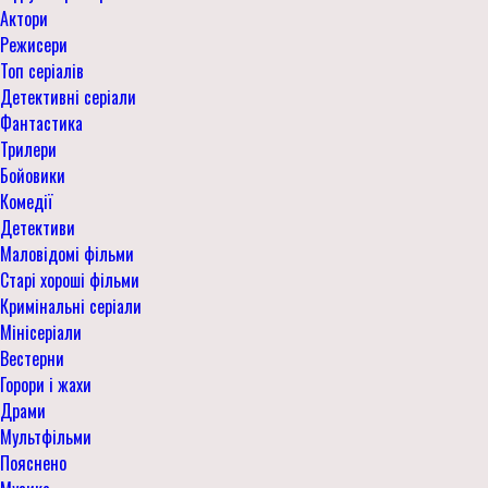
Актори
Режисери
Топ серіалів
Детективні серіали
Фантастика
Трилери
Бойовики
Комедії
Детективи
Маловідомі фільми
Старі хороші фільми
Кримінальні серіали
Мінісеріали
Вестерни
Горори і жахи
Драми
Мультфільми
Пояснено