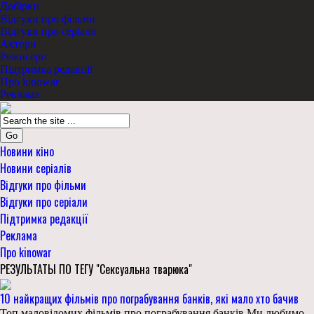
Добірки
Відгуки про фільми
Відгуки про серіали
Актори
Режисери
Підтримка редакції
Про kinowar
Реклама
Go
Новини кіно
Новини серіалів
Відгуки про фільми
Відгуки про серіали
Підтримка редакції
Реклама
Про kinowar
РЕЗУЛЬТАТЫ ПО ТЕГУ "Сексуальна тварюка"
10 найкращих фільмів про пограбування банків, які мало хто бачив
Топ маловідомих фільмів про пограбування банків Ми любимо