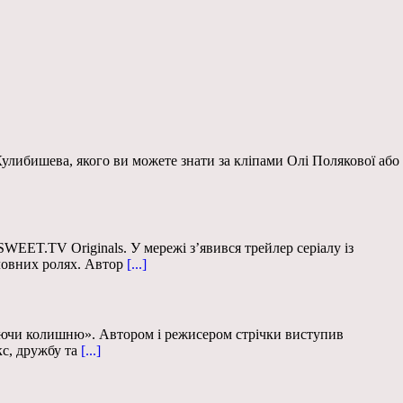
улибишева, якого ви можете знати за кліпами Олі Полякової або
EET.TV Originals. У мережі з’явився трейлер серіалу із
овних ролях. Автор
[...]
ючи колишню». Автором і режисером стрічки виступив
с, дружбу та
[...]