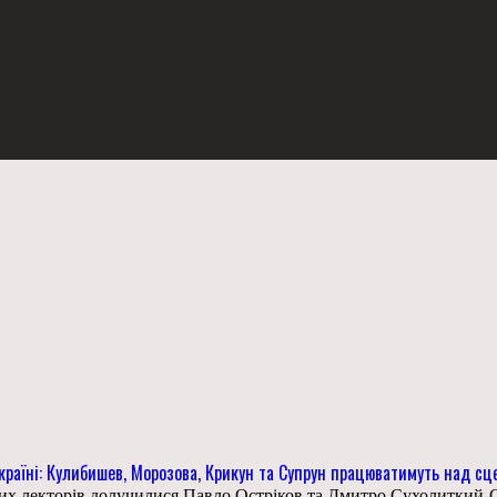
в Україні: Кулибишев, Морозова, Крикун та Супрун працюватимуть над с
дних лекторів долучилися Павло Остріков та Дмитро Сухолиткий-С