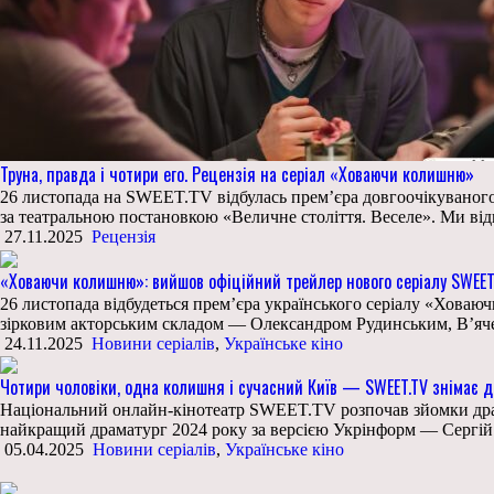
Труна, правда і чотири его. Рецензія на серіал «Ховаючи колишню»
26 листопада на SWEET.TV відбулась прем’єра довгоочікуваного
за театральною постановкою «Величне століття. Веселе». Ми відві
27.11.2025
Рецензія
«Ховаючи колишню»: вийшов офіційний трейлер нового серіалу SWEET
26 листопада відбудеться премʼєра українського серіалу «Ховаю
зірковим акторським складом — Олександром Рудинським, В’яч
24.11.2025
Новини серіалів
,
Українське кіно
Чотири чоловіки, одна колишня і сучасний Київ — SWEET.TV знімає 
Національний онлайн-кінотеатр SWEET.TV розпочав зйомки дра
найкращий драматург 2024 року за версією Укрінформ — Сергій
05.04.2025
Новини серіалів
,
Українське кіно