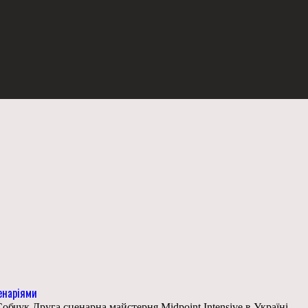
ценаріями
обчук Друга сценарна майстерня Midpoint Intensive в Україні