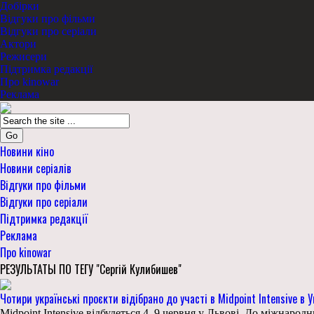
Добірки
Відгуки про фільми
Відгуки про серіали
Актори
Режисери
Підтримка редакції
Про kinowar
Реклама
Go
Новини кіно
Новини серіалів
Відгуки про фільми
Відгуки про серіали
Підтримка редакції
Реклама
Про kinowar
РЕЗУЛЬТАТЫ ПО ТЕГУ "Сергій Кулибишев"
Чотири українські проєкти відібрано до участі в Midpoint Intensive 
Midpoint Intensive відбудеться 4–9 червня у Львові. До міжнаро