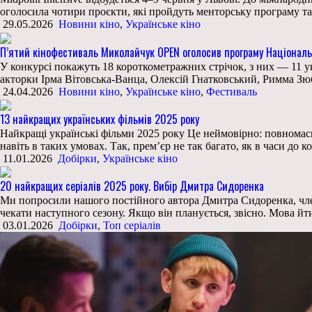
оголосила чотири проєкти, які пройдуть менторську програму та
29.05.2026
Новини кіно
,
Українське кіно
П’ятий кінофестиваль Миколайчук OPEN оголосив програму Національ
У конкурсі покажуть 18 короткометражних стрічок, з них — 11 ук
акторки Ірма Вітовська-Ванца, Олексій Гнатковський, Римма Зю
24.04.2026
Новини кіно
,
Українське кіно
,
Фестиваль
13 найкращих українських фільмів 2025 року
Найкращі українські фільми 2025 року Це неймовірно: повномасш
навіть в таких умовах. Так, прем’єр не так багато, як в часи до 
11.01.2026
Добірки
,
Українське кіно
20 найкращих серіалів 2025 року. Вибір Дмитра Сидоренка
Ми попросили нашого постійного автора Дмитра Сидоренка, члена
чекати наступного сезону. Якщо він планується, звісно. Мова йт
03.01.2026
Добірки
,
Топ серіалів