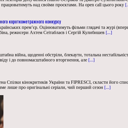
 працюватимуть над своїми проєктами. На open call цього року
[.
ного короткометражного конкурсу
раїнських прем’єр. Оцінюватимуть фільми глядачі та журі (вперш
біна, режисери Ахтем Сеітаблаєв і Сергій Кулибишев
[...]
табна війна, щоденні обстріли, блекаути, тотальна нестабільніс
ковіду і до повномасштабного вторгнення, але
[...]
 Спілки кінокритиків України та FIPRESCI, скласти його список
име лише про оригінальні серіали, чий перший сезон
[...]