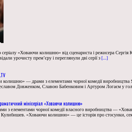
 серіалу «Ховаючи колишню» від сценариста і режисера Сергія К
дали урочисту прем’єру і переглянули дві серії з
[...]
.TV
чи колишню» — драми з елементами чорної комедії виробництва SW
еславом Довженком, Славою Бабенковим і Артуром Логаєм у гол
драматичний мінісеріал «Ховаючи колишню»
ми з елементами чорної комедії власного виробництва — «Хова
 Кулибишев. «Ховаючи колишню» — це історія про стосунки, сек