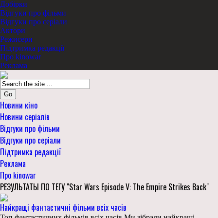
Добірки
Відгуки про фільми
Відгуки про серіали
Актори
Режисери
Підтримка редакції
Про kinowar
Реклама
Go
Новини кіно
Новини серіалів
Відгуки про фільми
Відгуки про серіали
Підтримка редакції
Реклама
Про kinowar
РЕЗУЛЬТАТЫ ПО ТЕГУ "Star Wars Episode V: The Empire Strikes Back"
Найкращі фантастичні фільми всіх часів
Топ фантастичних фільмів всіх часів Ми зібрали найкращі