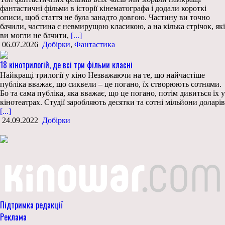
фантастичні фільми в історії кінематографа і додали короткі
описи, щоб стаття не була занадто довгою. Частину ви точно
бачили, частина є невмирущою класикою, а на кілька стрічок, які
ви могли не бачити,
[...]
06.07.2026
Добірки
,
Фантастика
18 кінотрилогій, де всі три фільми класні
Найкращі трилогії у кіно Незважаючи на те, що найчастіше
публіка вважає, що сиквели – це погано, їх створюють сотнями.
Бо та сама публіка, яка вважає, що це погано, потім дивиться їх у
кінотеатрах. Студії заробляють десятки та сотні мільйони доларів
[...]
24.09.2022
Добірки
Підтримка редакції
Реклама