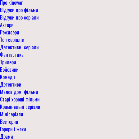
Про kinowar
Відгуки про фільми
Відгуки про серіали
Актори
Режисери
Топ серіалів
Детективні серіали
Фантастика
Трилери
Бойовики
Комедії
Детективи
Маловідомі фільми
Старі хороші фільми
Кримінальні серіали
Мінісеріали
Вестерни
Горори і жахи
Драми