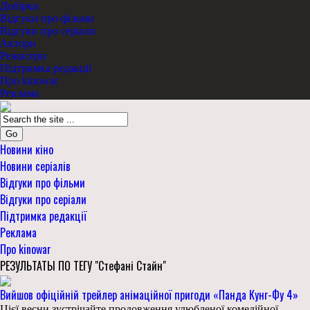
Добірки
Відгуки про фільми
Відгуки про серіали
Актори
Режисери
Підтримка редакції
Про kinowar
Реклама
Go
Новини кіно
Новини серіалів
Відгуки про фільми
Відгуки про серіали
Підтримка редакції
Реклама
Про kinowar
РЕЗУЛЬТАТЫ ПО ТЕГУ "Стефані Стайн"
Вийшов офіційній трейлер анімаційної пригоди «Панда Кунг-Фу 4»
Цієї весни зустрічайте продовження улюбленої комедійної