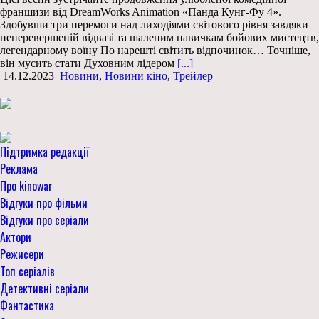
франшизи від DreamWorks Animation «Панда Кунг-Фу 4».
Здобувши три перемоги над лиходіями світового рівня завдяки
неперевершеній відвазі та шаленим навичкам бойових мистецтв,
легендарному воїну По нарешті світить відпочинок… Точніше,
він мусить стати Духовним лідером
[...]
14.12.2023
Новини
,
Новини кіно
,
Трейлер
Підтримка редакції
Реклама
Про kinowar
Відгуки про фільми
Відгуки про серіали
Актори
Режисери
Топ серіалів
Детективні серіали
Фантастика