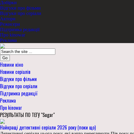
Добірки
Відгуки про фільми
Відгуки про серіали
Актори
Режисери
Підтримка редакції
Про kinowar
Реклама
Go
Новини кіно
Новини серіалів
Відгуки про фільми
Відгуки про серіали
Підтримка редакції
Реклама
Про kinowar
РЕЗУЛЬТАТЫ ПО ТЕГУ "Sugar"
Найкращі детективні серіали 2026 року (поки що)
Детективні серіали цього року, які варто переглянути Пів року 