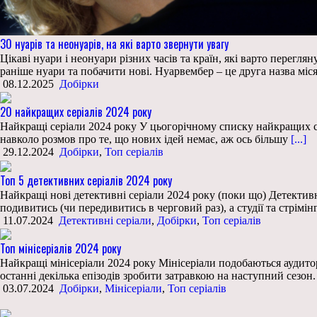
30 нуарів та неонуарів, на які варто звернути увагу
Цікаві нуари і неонуари різних часів та країн, які варто перегл
раніше нуари та побачити нові. Нуарвембер – це друга назва міс
08.12.2025
Добірки
20 найкращих серіалів 2024 року
Найкращі серіали 2024 року У цьогорічному списку найкращих сер
навколо розмов про те, що нових ідей немає, аж ось більшу
[...]
29.12.2024
Добірки
,
Топ серіалів
Топ 5 детективних серіалів 2024 року
Найкращі нові детективні серіали 2024 року (поки що) Детективн
подивитись (чи передивитись в черговий раз), а студії та стрім
11.07.2024
Детективні серіали
,
Добірки
,
Топ серіалів
Топ мінісеріалів 2024 року
Найкращі мінісеріали 2024 року Мінісеріали подобаються аудитор
останні декілька епізодів зробити затравкою на наступний сезон
03.07.2024
Добірки
,
Мінісеріали
,
Топ серіалів