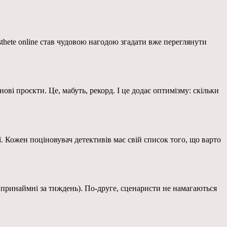
sthete online став чудовою нагодою згадати вже переглянути
ві проєкти. Це, мабуть, рекорд. І це додає оптимізму: скільки
. Кожен поціновувач детективів має свій список того, що варто
о принаймні за тиждень). По-друге, сценаристи не намагаються