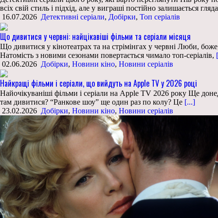
всіх свій стиль і підхід, але у виграші постійно залишається гляд
16.07.2026
Детективні серіали
,
Добірки
,
Топ серіалів
Що дивитися у червні: найцікавіші фільми та серіали місяця
Що дивитися у кінотеатрах та на стрімінгах у червні Люби, боже, п
Натомість з новими сезонами повертається чимало топ-серіалів,
[
02.06.2026
Добірки
,
Новини кіно
,
Новини серіалів
Найкращі фільми і серіали, що вийдуть на Apple TV у 2026 році
Найочікуваніші фільми і серіали на Apple TV 2026 року Ще доне
там дивитися? “Ранкове шоу” ще один раз по колу? Це
[...]
23.02.2026
Добірки
,
Новини кіно
,
Новини серіалів