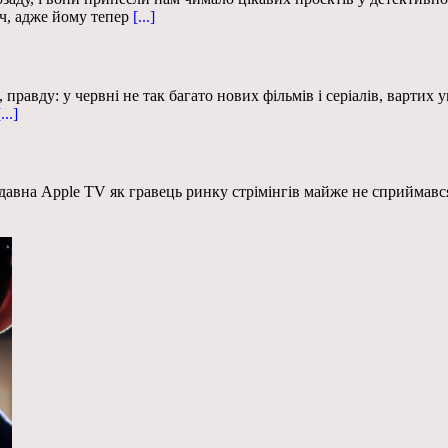
ач, адже йому тепер
[...]
равду: у червні не так багато нових фільмів і серіалів, вартих ув
...]
давна Apple TV як гравець ринку стрімінгів майже не сприймався