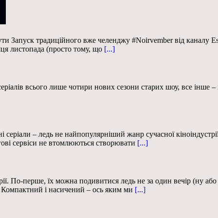
янути Запуск традиційного вже челенджу #Noirvember від каналу E
яця листопада (просто тому, що
[...]
іалів всього лише чотири нових сезони старих шоу, все інше – но
і серіали – ледь не найпопулярніший жанр сучасної кіноіндустрії
інгові сервіси не втомлюються створювати
[...]
ії. По-перше, їх можна подивитися ледь не за один вечір (ну аб
. Компактний і насичений – ось яким ми
[...]