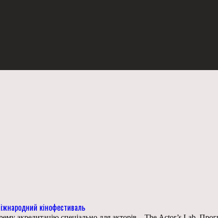
 міжнародний кінофестиваль
му акредитацію спеціально для акторів – The Actor’s Lab. Прогр