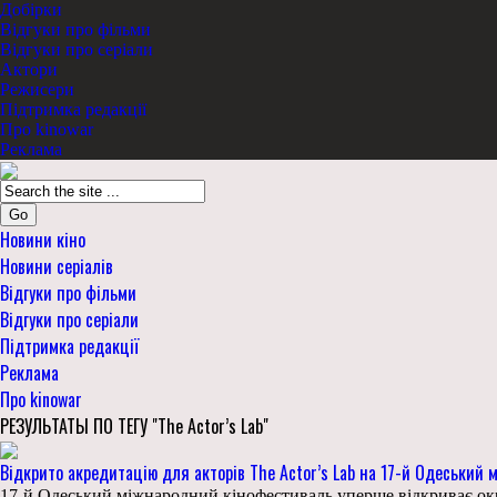
Добірки
Відгуки про фільми
Відгуки про серіали
Актори
Режисери
Підтримка редакції
Про kinowar
Реклама
Go
Новини кіно
Новини серіалів
Відгуки про фільми
Відгуки про серіали
Підтримка редакції
Реклама
Про kinowar
РЕЗУЛЬТАТЫ ПО ТЕГУ "The Actor’s Lab"
Відкрито акредитацію для акторів The Actor’s Lab на 17-й Одеський
17-й Одеський міжнародний кінофестиваль уперше відкриває окре