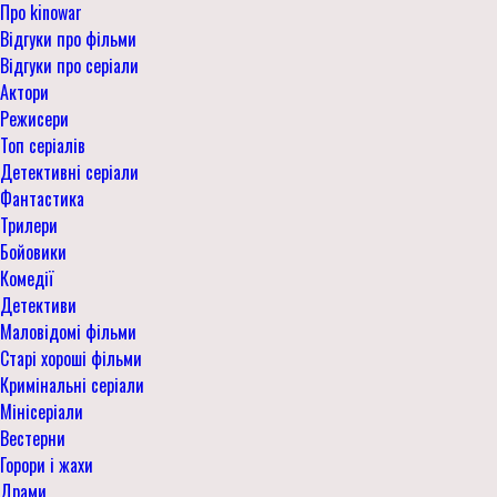
Про kinowar
Відгуки про фільми
Відгуки про серіали
Актори
Режисери
Топ серіалів
Детективні серіали
Фантастика
Трилери
Бойовики
Комедії
Детективи
Маловідомі фільми
Старі хороші фільми
Кримінальні серіали
Мінісеріали
Вестерни
Горори і жахи
Драми