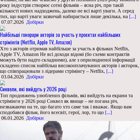
року індустрія створює сотні фільмів – ясна річ, при такій
кількості нових надходжень, далеко не всі варті уваги. А серед
тих, що варті уваги зазвичай набирається лише декілька, на
[...]
07.07.2026
Добірки
Найбільші гонорари акторів за участь у проєктах найбільших
стрімінгів (Netflix, Apple TV, Amazon)
Хто з акторів отримав найбільше за участь в фільмах Netflix,
Apple TV, Amazon Не всі доходи відомі (бо схеми контрактів
можуть бути надто складними), але з оприлюдненої інформації
складено список найбільш високооплачуваних акторів і акторок,
що співпрацювали з лідерами стрімінгу – Netflix,
[...]
03.04.2026
Добірки
Сиквели, які вийдуть у 2026 році
Топ продовжень улюблених фільмів, які вийдуть на екрани та
стрімінги у 2026 році Сиквел як явище – не погана річ,
незважаючи на те, що багато хто саме так і вважає. Якщо вам
сподобався фільм, його всесвіт, герої, лор, то що
[...]
06.01.2026
Добірки