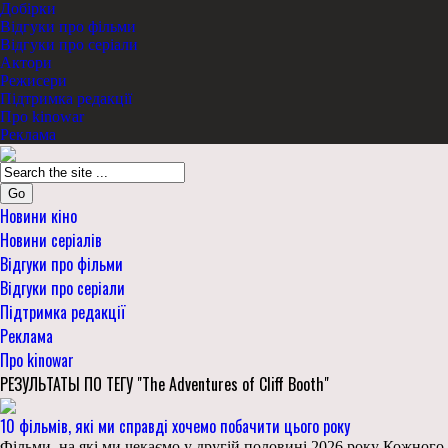
Добірки
Відгуки про фільми
Відгуки про серіали
Актори
Режисери
Підтримка редакції
Про kinowar
Реклама
Go
Новини кіно
Новини серіалів
Відгуки про фільми
Відгуки про серіали
Підтримка редакції
Реклама
Про kinowar
РЕЗУЛЬТАТЫ ПО ТЕГУ "The Adventures of Cliff Booth"
10 фільмів, які ми справді хочемо побачити цього року
Фільми, на які ми чекаємо у другій половині 2026 року Кожного