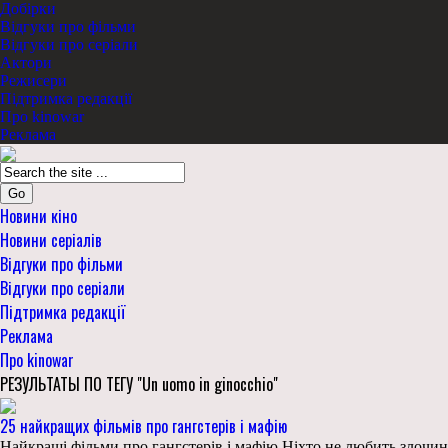
Добірки
Відгуки про фільми
Відгуки про серіали
Актори
Режисери
Підтримка редакції
Про kinowar
Реклама
Go
Новини кіно
Новини серіалів
Відгуки про фільми
Відгуки про серіали
Підтримка редакції
Реклама
Про kinowar
РЕЗУЛЬТАТЫ ПО ТЕГУ "Un uomo in ginocchio"
25 найкращих фільмів про гангстерів і мафію
Найкращі фільми про гангстерів і мафію Ніхто не любить злочинці