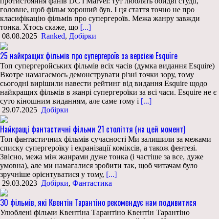
протистояння фанів DC і Marvel: тут люблять обидві студії,
головне, щоб фільм хороший був. І ця стаття точно не про
класифікацію фільмів про супергероїв. Межа жанру завжди
тонка. Хтось скаже, що
[...]
08.08.2025
Ranked
,
Добірки
25 найкращих фільмів про супергероїв за версією Esquire
Топ супергеройських фільмів всіх часів (думка видання Esquire)
Вкотре намагаємось демонструвати різні точки зору, тому
сьогодні вирішили навести рейтинг від видання Esquire щодо
найкращих фільмів в жанрі супергероїки за всі часи. Esquire не є
суто кіношним виданням, але саме тому і
[...]
29.07.2025
Добірки
Найкращі фантастичні фільми 21 століття (на цей момент)
Топ фантастичних фільмів сучасності Ми залишили за межами
списку супергероїку і екранізації коміксів, а також фентезі.
Звісно, межа між жанрами дуже тонка (і частіше за все, дуже
умовна), але ми намагалися зробити так, щоб читачам було
зручніше орієнтуватися у тому,
[...]
29.03.2023
Добірки
,
Фантастика
30 фільмів, які Квентін Тарантіно рекомендує нам подивитися
Улюблені фільми Квентіна Тарантіно Квентін Тарантіно