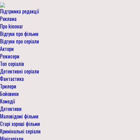
Підтримка редакції
Реклама
Про kinowar
Відгуки про фільми
Відгуки про серіали
Актори
Режисери
Топ серіалів
Детективні серіали
Фантастика
Трилери
Бойовики
Комедії
Детективи
Маловідомі фільми
Старі хороші фільми
Кримінальні серіали
Мінісеріали