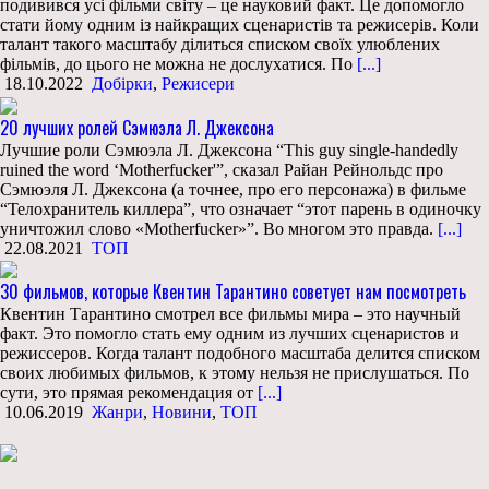
подивився усі фільми світу – це науковий факт. Це допомогло
стати йому одним із найкращих сценаристів та режисерів. Коли
талант такого масштабу ділиться списком своїх улюблених
фільмів, до цього не можна не дослухатися. По
[...]
18.10.2022
Добірки
,
Режисери
20 лучших ролей Сэмюэла Л. Джексона
Лучшие роли Сэмюэла Л. Джексона “This guy single-handedly
ruined the word ‘Motherfucker'”, сказал Райан Рейнольдс про
Сэмюэля Л. Джексона (а точнее, про его персонажа) в фильме
“Телохранитель киллера”, что означает “этот парень в одиночку
уничтожил слово «Motherfucker»”. Во многом это правда.
[...]
22.08.2021
ТОП
30 фильмов, которые Квентин Тарантино советует нам посмотреть
Квентин Тарантино смотрел все фильмы мира – это научный
факт. Это помогло стать ему одним из лучших сценаристов и
режиссеров. Когда талант подобного масштаба делится списком
своих любимых фильмов, к этому нельзя не прислушаться. По
сути, это прямая рекомендация от
[...]
10.06.2019
Жанри
,
Новини
,
ТОП