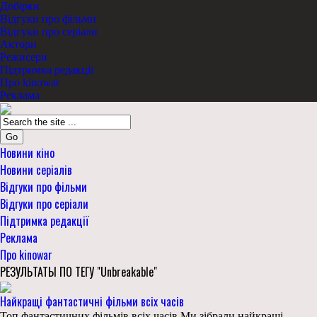
Добірки
Відгуки про фільми
Відгуки про серіали
Актори
Режисери
Підтримка редакції
Про kinowar
Реклама
Go
Новини кіно
Новини серіалів
Відгуки про фільми
Відгуки про серіали
Підтримка редакції
Реклама
Про kinowar
РЕЗУЛЬТАТЫ ПО ТЕГУ "Unbreakable"
Найкращі фантастичні фільми всіх часів
Топ фантастичних фільмів всіх часів Ми зібрали найкращі