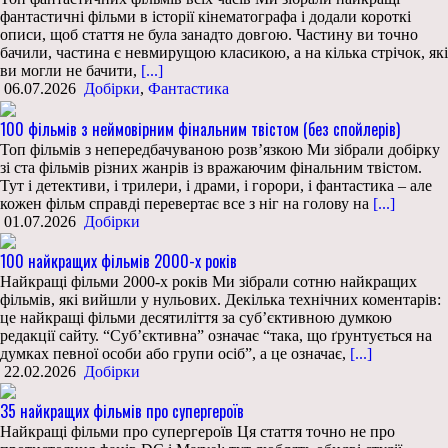
фантастичні фільми в історії кінематографа і додали короткі
описи, щоб стаття не була занадто довгою. Частину ви точно
бачили, частина є невмирущою класикою, а на кілька стрічок, які
ви могли не бачити,
[...]
06.07.2026
Добірки
,
Фантастика
100 фільмів з неймовірним фінальним твістом (без спойлерів)
Топ фільмів з непередбачуваною розв’язкою Ми зібрали добірку
зі ста фільмів різних жанрів із вражаючим фінальним твістом.
Тут і детективи, і трилери, і драми, і горори, і фантастика – але
кожен фільм справді перевертає все з ніг на голову на
[...]
01.07.2026
Добірки
100 найкращих фільмів 2000-х років
Найкращі фільми 2000-х років Ми зібрали сотню найкращих
фільмів, які вийшли у нульових. Декілька технічних коментарів:
це найкращі фільми десятиліття за суб’єктивною думкою
редакції сайту. “Суб’єктивна” означає “така, що ґрунтується на
думках певної особи або групи осіб”, а це означає,
[...]
22.02.2026
Добірки
35 найкращих фільмів про супергероїв
Найкращі фільми про супергероїв Ця стаття точно не про