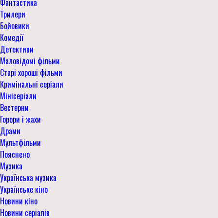
Фантастика
Трилери
Бойовики
Комедії
Детективи
Маловідомі фільми
Старі хороші фільми
Кримінальні серіали
Мінісеріали
Вестерни
Горори і жахи
Драми
Мультфільми
Пояснено
Музика
Українська музика
Українське кіно
Новини кіно
Новини серіалів