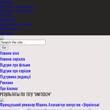
Добірки
Відгуки про фільми
Відгуки про серіали
Актори
Режисери
Підтримка редакції
Про kinowar
Реклама
Go
Новини кіно
Новини серіалів
Відгуки про фільми
Відгуки про серіали
Підтримка редакції
Реклама
Про kinowar
РЕЗУЛЬТАТЫ ПО ТЕГУ "UNITED24"
Французький режисер Мішель Азанавічус випустив «Українські