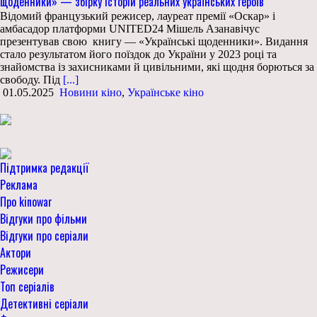
щоденники» — збірку історій реальних українських героїв
Відомий французький режисер, лауреат премії «Оскар» і
амбасадор платформи UNITED24 Мішель Азанавічус
презентував свою книгу — «Українські щоденники». Видання
стало результатом його поїздок до України у 2023 році та
знайомства із захисниками й цивільними, які щодня борються за
свободу. Під
[...]
01.05.2025
Новини кіно
,
Українське кіно
Підтримка редакції
Реклама
Про kinowar
Відгуки про фільми
Відгуки про серіали
Актори
Режисери
Топ серіалів
Детективні серіали