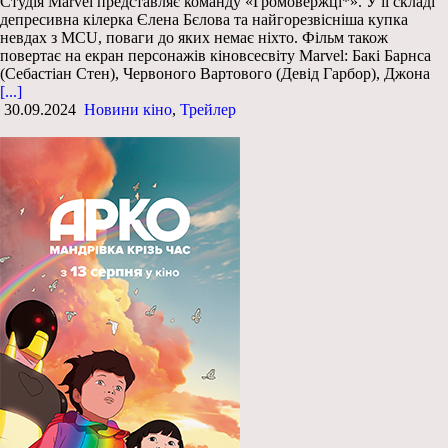
Студія Marvel представляє команду «Громовержці*». У її складі
депресивна кілерка Єлена Бєлова та найгорезвісніша купка
невдах з MCU, поваги до яких немає ніхто. Фільм також
повертає на екран персонажів кіновсесвіту Marvel: Бакі Барнса
(Себастіан Стен), Червоного Вартового (Девід Гарбор), Джона
[...]
30.09.2024
Новини кіно
,
Трейлер