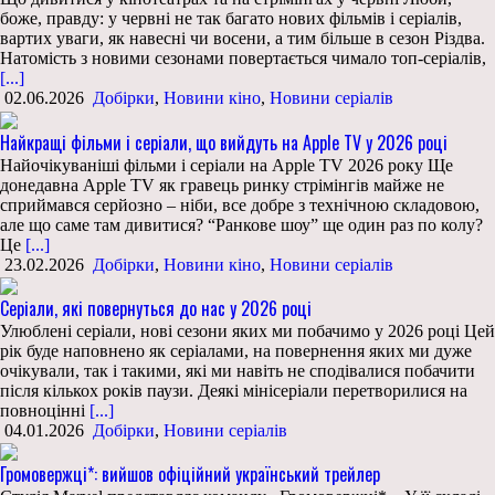
боже, правду: у червні не так багато нових фільмів і серіалів,
вартих уваги, як навесні чи восени, а тим більше в сезон Різдва.
Натомість з новими сезонами повертається чимало топ-серіалів,
[...]
02.06.2026
Добірки
,
Новини кіно
,
Новини серіалів
Найкращі фільми і серіали, що вийдуть на Apple TV у 2026 році
Найочікуваніші фільми і серіали на Apple TV 2026 року Ще
донедавна Apple TV як гравець ринку стрімінгів майже не
сприймався серйозно – ніби, все добре з технічною складовою,
але що саме там дивитися? “Ранкове шоу” ще один раз по колу?
Це
[...]
23.02.2026
Добірки
,
Новини кіно
,
Новини серіалів
Серіали, які повернуться до нас у 2026 році
Улюблені серіали, нові сезони яких ми побачимо у 2026 році Цей
рік буде наповнено як серіалами, на повернення яких ми дуже
очікували, так і такими, які ми навіть не сподівалися побачити
після кількох років паузи. Деякі мінісеріали перетворилися на
повноцінні
[...]
04.01.2026
Добірки
,
Новини серіалів
Громовержці*: вийшов офіційний український трейлер