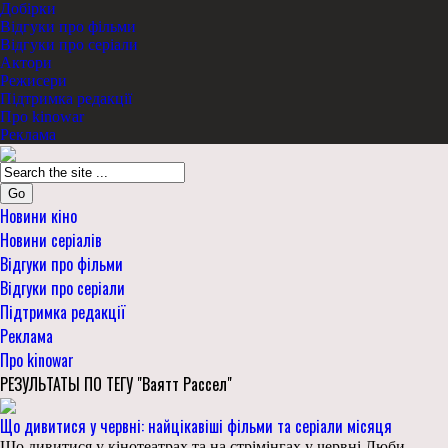
Добірки
Відгуки про фільми
Відгуки про серіали
Актори
Режисери
Підтримка редакції
Про kinowar
Реклама
Go
Новини кіно
Новини серіалів
Відгуки про фільми
Відгуки про серіали
Підтримка редакції
Реклама
Про kinowar
РЕЗУЛЬТАТЫ ПО ТЕГУ "Ваятт Рассел"
Що дивитися у червні: найцікавіші фільми та серіали місяця
Що дивитися у кінотеатрах та на стрімінгах у червні Люби,