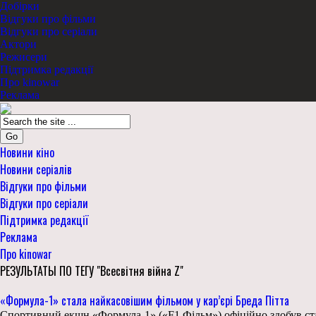
Добірки
Відгуки про фільми
Відгуки про серіали
Актори
Режисери
Підтримка редакції
Про kinowar
Реклама
Go
Новини кіно
Новини серіалів
Відгуки про фільми
Відгуки про серіали
Підтримка редакції
Реклама
Про kinowar
РЕЗУЛЬТАТЫ ПО ТЕГУ "Всесвітня війна Z"
«Формула-1» стала найкасовішим фільмом у кар’єрі Бреда Пітта
Спортивний екшн «Формула-1» («F1 Фільм») офіційно здобув стат