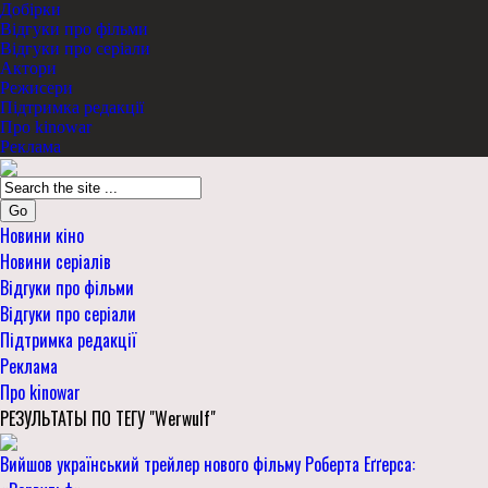
Добірки
Відгуки про фільми
Відгуки про серіали
Актори
Режисери
Підтримка редакції
Про kinowar
Реклама
Go
Новини кіно
Новини серіалів
Відгуки про фільми
Відгуки про серіали
Підтримка редакції
Реклама
Про kinowar
РЕЗУЛЬТАТЫ ПО ТЕГУ "Werwulf"
Вийшов український трейлер нового фільму Роберта Еґґерса: