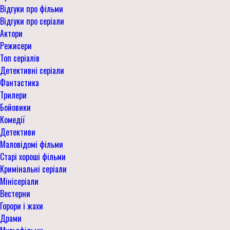
Відгуки про фільми
Відгуки про серіали
Актори
Режисери
Топ серіалів
Детективні серіали
Фантастика
Трилери
Бойовики
Комедії
Детективи
Маловідомі фільми
Старі хороші фільми
Кримінальні серіали
Мінісеріали
Вестерни
Горори і жахи
Драми