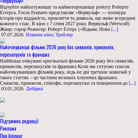
«Вервульф»
Відчуйте найпотужнішу та наймоторошнішу роботу Роберта
Еґґерса. Focus Features представляє «Вервульф» — похмура
історія про відданість, прокляття та диявола, що живе всередині
кожного з нас. В кіно з 7 січня 2027 року. Вервульф (Werwulf)
Жанр: горор Режисер: Роберт Еґґерс («Відьма: Нова
[...]
07.07.2026
Новини кіно
,
Трейлер
Найочікуваніші фільми 2026 року без сиквелів, приквелів,
перезапусків та франшиз
Найбільш очікувані оригінальні фільми 2026 року без сиквелів,
приквелів, перезапусків та франшиз Коли ми готуємо список
найочікуваніших фільмів року, ледь не дві третини зазвичай у
таких статтях – це частини великих існуючих франшиз.
Сиквели, приквели, спінофи, перезапуски та повернення до
[...]
03.01.2026
Добірки
Підтримка редакції
Реклама
Про kinowar