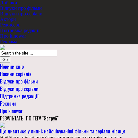
Добірки
Відгуки про фільми
Відгуки про серіали
Актори
Режисери
Підтримка редакції
Про kinowar
Реклама
Go
Новини кіно
Новини серіалів
Відгуки про фільми
Відгуки про серіали
Підтримка редакції
Реклама
Про kinowar
РЕЗУЛЬТАТЫ ПО ТЕГУ "Яструб"
Що дивитися у липні: найочікуваніші фільми та серіали місяця
Найбільш цікаві прем’єри липня місяця на стрімінгах та у