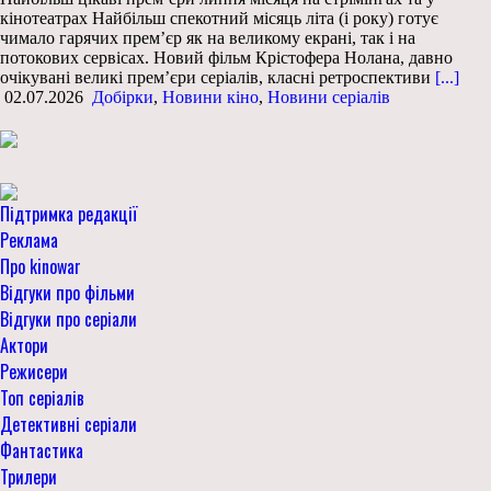
кінотеатрах Найбільш спекотний місяць літа (і року) готує
чимало гарячих прем’єр як на великому екрані, так і на
потокових сервісах. Новий фільм Крістофера Нолана, давно
очікувані великі прем’єри серіалів, класні ретроспективи
[...]
02.07.2026
Добірки
,
Новини кіно
,
Новини серіалів
Підтримка редакції
Реклама
Про kinowar
Відгуки про фільми
Відгуки про серіали
Актори
Режисери
Топ серіалів
Детективні серіали
Фантастика
Трилери