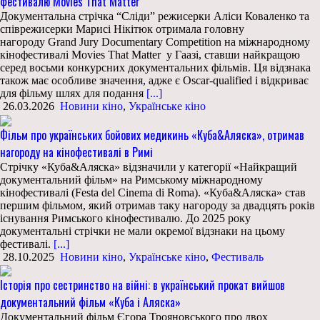
фестивалю Movies That Matter
Документальна стрічка “Сліди” режисерки Аліси Коваленко та
співрежисерки Марисі Нікітюк отримала головну
нагороду Grand Jury Documentary Competition на міжнародному
кінофестивалі Movies That Matter у Гаазі, ставши найкращою
серед восьми конкурсних документальних фільмів. Ця відзнака
також має особливе значення, адже є Oscar-qualified і відкриває
для фільму шлях для подання
[...]
26.03.2026
Новини кіно
,
Українське кіно
Фільм про українських бойових медикинь «Куба&Аляска», отримав
нагороду на кінофестивалі в Римі
Стрічку «Куба&Аляска» відзначили у категорії «Найкращий
документальний фільм» на Римському міжнародному
кінофестивалі (Festa del Cinema di Roma). «Куба&Аляска» став
першим фільмом, який отримав таку нагороду за двадцять років
існування Римського кінофестивалю. До 2025 року
документальні стрічки не мали окремої відзнаки на цьому
фестивалі.
[...]
28.10.2025
Новини кіно
,
Українське кіно
,
Фестиваль
Історія про сестринство на війні: в український прокат вийшов
документальний фільм «Куба і Аляска»
Документальний фільм Єгора Трояновського про двох