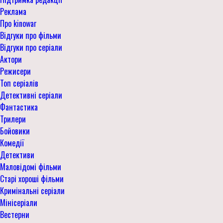
Реклама
Про kinowar
Відгуки про фільми
Відгуки про серіали
Актори
Режисери
Топ серіалів
Детективні серіали
Фантастика
Трилери
Бойовики
Комедії
Детективи
Маловідомі фільми
Старі хороші фільми
Кримінальні серіали
Мінісеріали
Вестерни