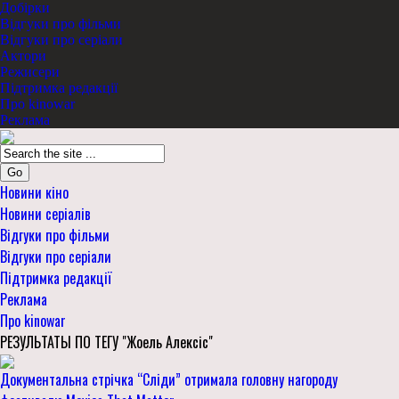
Добірки
Відгуки про фільми
Відгуки про серіали
Актори
Режисери
Підтримка редакції
Про kinowar
Реклама
Go
Новини кіно
Новини серіалів
Відгуки про фільми
Відгуки про серіали
Підтримка редакції
Реклама
Про kinowar
РЕЗУЛЬТАТЫ ПО ТЕГУ "Жоель Алексіс"
Документальна стрічка “Сліди” отримала головну нагороду