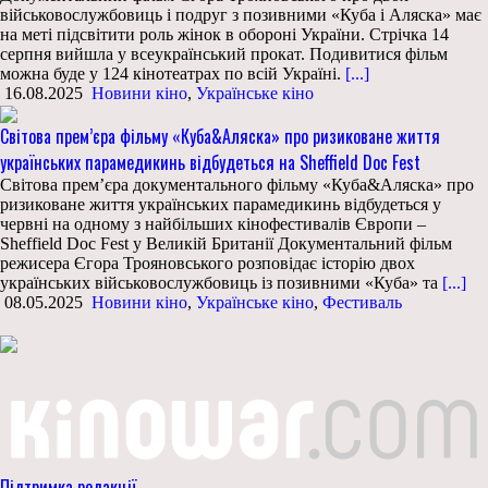
військовослужбовиць і подруг з позивними «Куба і Аляска» має
на меті підсвітити роль жінок в обороні України. Стрічка 14
серпня вийшла у всеукраїнський прокат. Подивитися фільм
можна буде у 124 кінотеатрах по всій Україні.
[...]
16.08.2025
Новини кіно
,
Українське кіно
Світова прем’єра фільму «Куба&Аляска» про ризиковане життя
українських парамедикинь відбудеться на Sheffield Doc Fest
Світова прем’єра документального фільму «Куба&Аляска» про
ризиковане життя українських парамедикинь відбудеться у
червні на одному з найбільших кінофестивалів Європи –
Sheffield Doc Fest у Великій Британії Документальний фільм
режисера Єгора Трояновського розповідає історію двох
українських військовослужбовиць із позивними «Куба» та
[...]
08.05.2025
Новини кіно
,
Українське кіно
,
Фестиваль
Підтримка редакції