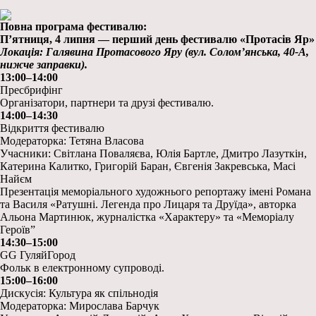
Повна програма фестивалю:
П’ятниця, 4 липня — перший день фестивалю «Протасів Яр»
Локація: Галявина Протасового Яру (вул. Солом’янська, 40-А,
нижче заправки).
13:00–14:00
Пресбрифінг
Організатори, партнери та друзі фестивалю.
14:00–14:30
Відкриття фестивалю
Модераторка: Тетяна Власова
Учасники: Світлана Поваляєва, Юлія Бартле, Дмитро Лазуткін,
Катерина Калитко, Григорій Баран, Євгенія Закревська, Масі
Найєм
Презентація меморіального художнього репортажу імені Романа
та Василя «Ратушні. Легенда про Лицаря та Друїда», авторка
Альона Мартинюк, журналістка «Характеру» та «Меморіалу
Героїв”
14:30–15:00
GG ГуляйГород
Фольк в електронному супроводі.
15:00–16:00
Дискусія: Культура як спільнодія
Модераторка: Мирослава Барчук