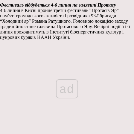
Фестиваль відбудеться 4-6 липня на галявині Протасу
4-6 липня в Києві пройде третій фестиваль “Протасів Яр”
пам’яті громадського активіста і розвідника 93-ї бригади
“Холодний яр” Романа Ратушного. Головною локацією заходу
традиційно стане галявина Протасового Яру. Вечірні події 5 і 6
липня проходитимуть в
Інституті біоенергетичних культур і
цукрових буряків НААН України.
ad