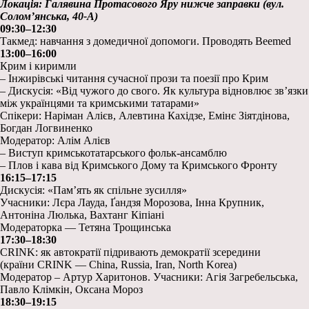
Локація: Галявина Протасового Яру нижче заправки (вул.
Солом’янська, 40-А)
09:30–12:30
Такмед: навчання з домедичної допомоги. Проводять Beemed
13:00–16:00
Крим і киримли
– Інжирівські читання сучасної прози та поезії про Крим
– Дискусія: «Від чужого до свого. Як культура відновлює зв’язки
між українцями та кримськими татарами»
Спікери: Наріман Алієв, Алевтина Кахідзе, Емінє Зіятдінова,
Богдан Логвиненко
Модератор: Алім Алієв
– Виступ кримськотатарського фольк-ансамблю
– Плов і кава від Кримського Дому та Кримського Фронту
16:15–17:15
Дискусія: «Памʼять як спільне зусилля»
Учасники: Лєра Лауда, Ґандзя Морозова, Інна Крупник,
Антоніна Люлька, Вахтанг Кіпіані
Модераторка — Тетяна Трощинська
17:30–18:30
CRINK: як автократії підривають демократії зсередини
(країни CRINK — China, Russia, Iran, North Korea)
Модератор – Артур Харитонов. Учасники: Агія Загребельська,
Павло Клімкін, Оксана Мороз
18:30–19:15