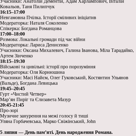
Учасники: Анатолій Дементій, Адам Харлампович, Віталій
Ковальов, Таня Пилипчук
16:15–17:00
Невгамовна Пчілка. Історії сміливих ініціатив
Модераторка: Наталя Соколенко
Спікерка: Богдана Романцова
17:00–18:00
Розмова: Локальні громади під час війни
Модераторка: Лариса Денисенко
Учасники: Оксана Михалевич, Галина Іванова, Міла Тарадайко,
Артем Зінченко
18:15–19:30
Військові та цивільні: історії про порозуміння
Модераторка: Оля Корнюшина
Учасники: Масі Найєм, Олег Гуковський, Костянтин Ульянов
(Вальде), Богдана Левицька
19:45–20:45
Гурт «Чистий Четвер»
Марʼян Пиріг та Єлизавета Мазур
20:45-21:45
Про-зорі
Музичне занурення на межі голосу й тиші
Уляна Горбачевська, Марко Свіжінський, John
5 липня — День памʼяті. День народження Романа.