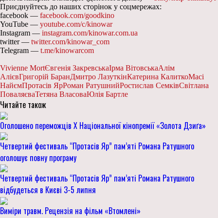
Приєднуйтесь до наших сторінок у соцмережах:
facebook —
facebook.com/goodkino
YouTube —
youtube.com/c/kinowar
Instagram —
instagram.com/kinowar.com.ua
twitter —
twitter.com/kinowar_com
Telegram —
t.me/kinowarcom
Vivienne Mort
Євгенія Закревська
Ірма Вітовська
Алім
Алієв
Григорій Баран
Дмитро Лазуткін
Катерина Калитко
Масі
Найєм
Протасів Яр
Роман Ратушний
Ростислав Семків
Світлана
Поваляєва
Тетяна Власова
Юлія Бартле
Читайте також
Оголошено переможців Х Національної кінопремії «Золота Дзиґа»
Четвертий фестиваль “Протасів Яр” пам’яті Романа Ратушного
оголошує повну програму
Четвертий фестиваль “Протасів Яр” пам’яті Романа Ратушного
відбудеться в Києві 3-5 липня
Виміри травм. Рецензія на фільм «Втомлені»