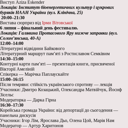
Виступ Aziza Eskender
Локація: Інститут біоенергетичних культур і цукрових
буряків НААН України (вул. Клінічна, 25)
20:00–21:30
Вистава сюрприз від
Ірми Вітовської
6 липня – фінальний день фестивалю.
Локація: Галявина Протасового Яру нижче заправки (вул.
Солом’янська, 40-А)
12:00–14:00
Літературні відвідини Байкового
Літературний маршрут пам’яті з Ростиславом Семківим
14:30–15:00
Контурні карти памʼяті — презентація книги, присвяченої
Вікторії Амеліній
Спікерка — Марічка Паплаускайте
15:00–16:15
Після темряви: стійкість українського спротиву — лекція
Учасники: Дмитро Козацький, Олександра Матвійчук, Йосиф
Зісельс
Модераторка — Дарка Гірна
16:30–17:30
Корейська громада України: від депортації до сьогодення —
панельна дискусія
Учасники: Ігор Лім, Ярослава Дьо, Олена Цой, Марія Нам
Модератор — Артур Харитонов