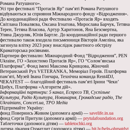
Романа Ратушного».
Усі три фестивалі “Протасів Яр” пам’яті Романа Ратушного
відбуваються за сприяння Міжнародного фонду «Відродження».
До координаційної ради Фестивалю «Протасів Яр» входять
Світлана Поваляєва, Оксана Ігнатова, Мирослава Барчук, Тетяна
Терен, Тетяна Власова, Артур Харитонов, Яна Безсмертна,
Уляна Джурляк, Юлія Бартле. До координаційної ради першого
фестивалю також входила письменниця Вікторія Амеліна, яка
загинула влітку 2023 року внаслідок ракетного обстрілу
Краматорська росіянами.
Партнери фестивалю: Міжнародний Фонд “Відродження”, PEN
Ukraine, ГО «Захистимо Протасів Яр», ГО “Солом’янська
Платформа”, Фонд імені Максима Кривцова, Жіночий
Ветеранський Рух VETERANKA, Меморіал Героїв. Платформа
памʼяті, Музей Івана Гончара, Технічна команда Rent4DJ,
ЧЕКАFEST — благодійний фестиваль пам’яті Ірини ‘Чеки’
Цибух, Платформа «Алгоритм дій».
Інформаційні партнери: 5 канал, Еспресо ТВ, Суспільне
Культура, Радіо Культура, Новинарня, Громадське радіо, The
Ukrainians, Concert.ua, ТРО Медіа
Підтримайте Україну:
фонд Повернись Живим (допомога армії) —
savelife.in.ua
фонд Сергія Притули (допомога армії) —
prytulafoundation.org
Таблеточки (допомога дітям) —
tabletochki.org
дитяча лікарня Охматдит (допомога дітям) —
bit.ly/help-ohmatdyt