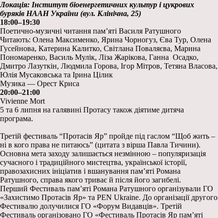
Локація: Інститут біоенергетичних культур і цукрових
буряків НААН України (вул. Клінічна, 25)
18:00–19:30
Поетично-музичні читання пам’яті Василя Ратушного
Читають: Олена Максименко, Ярина Чорногуз, Єва Тур, Олена
Гусейнова, Катерина Калитко, Світлана Поваляєва, Марина
Пономаренко, Василь Мулік, Ліза Жарікова, Ганна Осадко,
Дмитро Лазуткін, Людмила Горова, Ігор Мітров, Тетяна Власова,
Юлія Мусаковська та Ірина Цілик
Музика — Орест Криса
20:00–21:00
Vivienne Mort
5 та 6 липня на галявині Протасу також діятиме дитяча
програма.
Третій фестиваль “Протасів Яр” пройде під гаслом “Щоб жить –
ні в кого права не питаюсь” (цитата з вірша Павла Тичини).
Основна мета заходу залишається незмінною – популяризація
сучасного і традиційного мистецтва, української історії,
правозахисних ініціатив і вшанування пам’яті Романа
Ратушного, справа якого триває й після його загибелі.
Перший Фестиваль пам’яті Романа Ратушного організували ГО
«Захистимо Протасів Яр» та PEN Ukraine. До організації другого
Фестивалю долучилися ГО «Форум Видавців». Третій
Фестиваль організовано ГО «Фестиваль Протасів Яр пам’яті