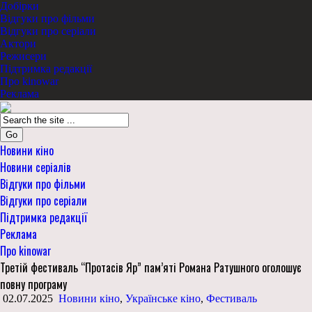
Добірки
Відгуки про фільми
Відгуки про серіали
Актори
Режисери
Підтримка редакції
Про kinowar
Реклама
Go
Новини кіно
Новини серіалів
Відгуки про фільми
Відгуки про серіали
Підтримка редакції
Реклама
Про kinowar
Третій фестиваль “Протасів Яр” пам’яті Романа Ратушного оголошує
повну програму
02.07.2025
Новини кіно
,
Українське кіно
,
Фестиваль