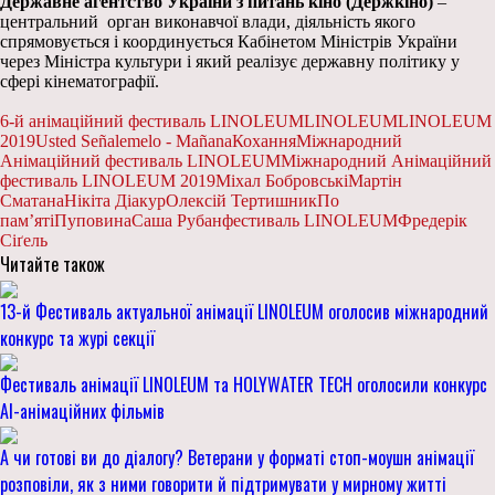
Державне агентство України з питань кіно (Держкіно)
–
центральний орган виконавчої влади, діяльність якого
спрямовується і координується Кабінетом Міністрів України
через Міністра культури і який реалізує державну політику у
сфері кінематографії.
6-й анімаційний фестиваль LINOLEUM
LINOLEUM
LINOLEUM
2019
Usted Señalemelo - Mañana
Кохання
Міжнародний
Анімаційний фестиваль LINOLEUM
Міжнародний Анімаційний
фестиваль LINOLEUM 2019
Міхал Бобровські
Мартін
Сматана
Нікіта Діакур
Олексій Тертишник
По
пам’яті
Пуповина
Саша Рубан
фестиваль LINOLEUM
Фредерік
Сіґель
Читайте також
13-й Фестиваль актуальної анімації LINOLEUM оголосив міжнародний
конкурс та журі секції
Фестиваль анімації LINOLEUM та HOLYWATER TECH оголосили конкурс
AI-анімаційних фільмів
А чи готові ви до діалогу? Ветерани у форматі стоп-моушн анімації
розповіли, як з ними говорити й підтримувати у мирному житті