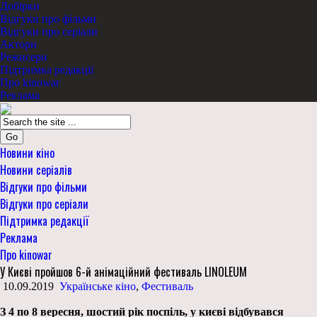
Добірки
Відгуки про фільми
Відгуки про серіали
Актори
Режисери
Підтримка редакції
Про kinowar
Реклама
Go
Новини кіно
Новини серіалів
Відгуки про фільми
Відгуки про серіали
Підтримка редакції
Реклама
Про kinowar
У Києві пройшов 6-й анімаційний фестиваль LINOLEUM
10.09.2019
Українське кіно
,
Фестиваль
З 4 по 8 вересня, шостий рік поспіль, у києві відбув
ав
ся