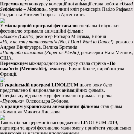
Переможцем
конкурсу комерційної анімації стала робота
«
Usted
Se
ñ
alemelo
–
Ma
ñ
ana
»
,
музичний кліп режисерів Пабло Рафаеля
Ролдана та Езекеля Торреса з Аргентини.
У
міжнародній програмі фестивалю
спеціальні відзнаки
фестивалю отримали анімаційні фільми:
«Замок» (
Castle
),
режисер Ротьаро Міядзіма, Японія
«
Ні, я не хочу танцювати!»
(
No, I Don’t Want to Dance!)
,
режисер
Андреа Вінчігуерра, Велика Британія
«
Папір або пластик» (
Paper
or
Plastic
),
режисерки Ната Метлюх,
США.
Переможцем
міжнародного конкурсу стала стрічка
«По
пам’яті» (
Memorable
),
режисера Бруно Колле, виробництва
Франції.
В
українській програмі
LINOLEUM
цього року було
представлено 8 національних анімаційних фільмів.
Спеціальну відзнаку журі фестивалю отримала стрічка
«
Пуповина
» Олександра Бубнова.
А
кращим українським анімаційним фільмом
став фільм
«Кохання» Микити Лиськова.
Також під час церемонії нагородження LINOLEUM 2019,
партнери та друзі фестивалю мали змогу привітати українських
аніматорів за власними вподобаннями.