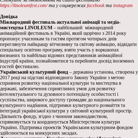
https://linoleumfest.com/
та у соцмережах
facebook
та
instagram
Довідка
Міжнародний фестиваль актуальної анімації та медіа-
мистецтва LINOLEUM
– найбільший міжнародний
анімаційний фестиваль в Україні, який щорічно з 2014 року
пропонує учасникам та гостям протягом чотирьох днів
переглянути найкращу вітчизняну та світову анімацію, відвідати
спеціальну освітню програму, взяти участь у воркшопах
визнаних та найбільш відомих представників анімаційної
індустрії країни, познайомитися та перейняти досвід іноземних
гостей фестивалю.
Український культурний фонд
‒ державна установа, створена у
2017 році на підставі відповідного Закону України з метою
сприяння розвитку національної культури та мистецтва в
державі, забезпечення сприятливих умов для розвитку
інтелектуального та духовного потенціалу особистості і
суспільства, широкого доступу громадян до національного
культурного надбання, підтримки культурного розмаїття та
інтеграції української культури у світовий культурний простір.
Діяльність фонду, згідно з чинним законодавством,
спрямовується та координується Міністерством культури
України. Підтримка проектів Українським культурним фондом
здійснюється на конкурсних засадах.