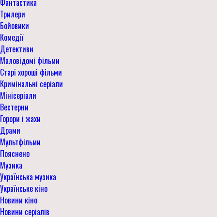
Фантастика
Трилери
Бойовики
Комедії
Детективи
Маловідомі фільми
Старі хороші фільми
Кримінальні серіали
Мінісеріали
Вестерни
Горори і жахи
Драми
Мультфільми
Пояснено
Музика
Українська музика
Українське кіно
Новини кіно
Новини серіалів