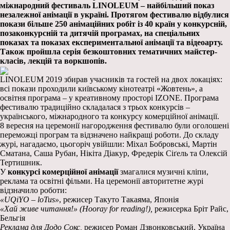
міжнародний фестиваль
LINOLEUM
– найбільший показ
незалежної анімації в україні. Протягом фестивалю відбулися
покази більше 250 анімаційних робіт із 40 країн у конкурсній,
позаконкурсній та дитячій програмах, на спеціальних
показах та показах експериментальної анімації та відеоарту.
Також пройшла серія безкоштовних тематичних майстер-
класів, лекцій та воркшопів.
LINOLEUM 2019 збирав учасників та гостей на двох локаціях:
всі покази проходили київському кінотеатрі «Жовтень», а
освітня програма – у креативному просторі IZONE. Програма
фестивалю традиційно складалася з трьох конкурсів –
українського, міжнародного та конкурсу комерційної анімації.
8 вересня на церемонії нагородження фестивалю були оголошені
переможці програм та відзначено найкращі роботи. До складу
журі, нагадаємо, цьогоріч увійшли: Міхал Бобровські, Мартін
Сматана, Саша Рубан, Нікіта Діакур, Фредерік Сіґель та Олексій
Тертишник.
У
конкурсі комерційної анімації
змагалися музичні кліпи,
реклама та освітні фільми. На церемонії авторитетне журі
відзначило роботи:
«
UQiYO
–
loTus
»
, режисер Такуто Такаяма, Японія
«Хай живе читання!» (
Hooray
for
reading
!),
режисерка Бріт Райс,
Бельгія
Реклама для Додо Сокс,
режисер Роман Дзвонковський, Україна