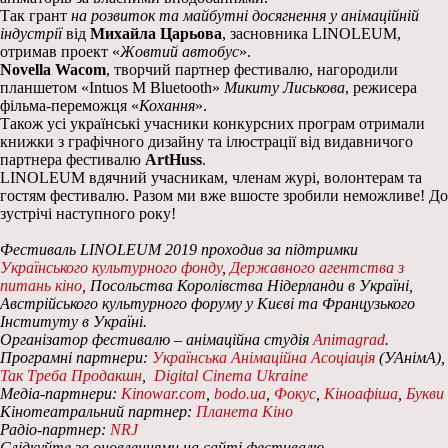
Так грант
на розвиток та майбутні досягнення у анімаційній
індустрії
від
Михайла Царьова
, засновника LINOLEUM,
отримав проект «
Жовтий автобус
».
Novella
Wacom
, творчий партнер фестивалю, нагородили
планшетом «Intuos M Bluetooth»
Микиту Лиськова
, режисера
фільма-переможця «
Кохання
».
Також усі українські учасники конкурсних програм отримали
книжки з графічного дизайну та ілюстрації від видавничого
партнера фестивалю
ArtHuss
.
LINOLEUM вдячний учасникам, членам журі, волонтерам та
гостям фестивалю. Разом ми вже вшосте зробили неможливе! До
зустрічі наступного року!
Фестиваль LINOLEUM 2019 проходив за підтримки
Українського культурного фонду
,
Державного агентства з
питань кіно
, Посольства Королівства Нідерланди в Україні,
Австрійського культурного форуму у Києві та Французького
Інституту в Україні.
Організатор фестивалю – анімаційна студія
Animagrad
.
Програмні партнери:
Українська Анімаційна Асоціація
(УАнімА),
Так Треба Продакшн
,
Digital Cinema Ukraine
Медіа-партнери:
Kinowar.com
,
bodo.ua
,
Фокус
,
Кіноафіша
,
Букви
Кінотеатральний партнер:
Планета Кіно
Радіо-партнер:
NRJ
Слідкуйте за оновленнями на сайті фестивалю