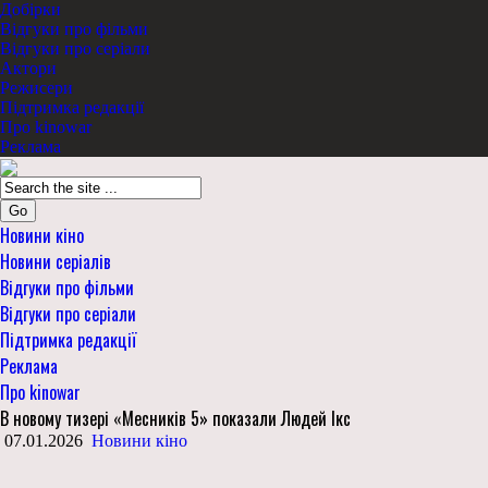
Добірки
Відгуки про фільми
Відгуки про серіали
Актори
Режисери
Підтримка редакції
Про kinowar
Реклама
Go
Новини кіно
Новини серіалів
Відгуки про фільми
Відгуки про серіали
Підтримка редакції
Реклама
Про kinowar
В новому тизері «Месників 5» показали Людей Ікс
07.01.2026
Новини кіно