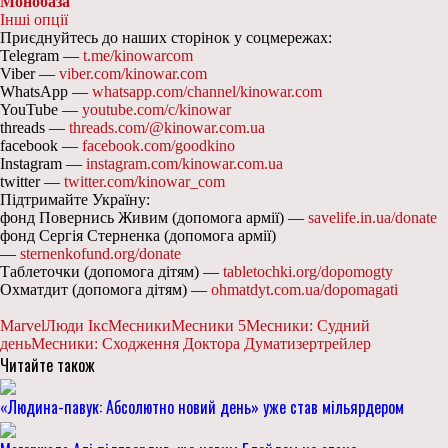
Монобаза
Інші опції
Приєднуйтесь до наших сторінок у соцмережах:
Telegram —
t.me/kinowarcom
Viber —
viber.com/kinowar.com
WhatsApp —
whatsapp.com/channel/kinowar.com
YouTube —
youtube.com/c/kinowar
threads —
threads.com/@kinowar.com.ua
facebook —
facebook.com/goodkino
Instagram —
instagram.com/kinowar.com.ua
twitter —
twitter.com/kinowar_com
Підтримайте Україну:
фонд Повернись Живим (допомога армії) —
savelife.in.ua/donate
фонд Сергія Стерненка (допомога армії)
—
sternenkofund.org/donate
Таблеточки (допомога дітям) —
tabletochki.org/dopomogty
Охматдит (допомога дітям) —
ohmatdyt.com.ua/dopomagati
Marvel
Люди Ікс
Месники
Месники 5
Месники: Судний
день
Месники: Сходження Доктора Дума
тизер
трейлер
Читайте також
«Людина-павук: Абсолютно новий день» уже став мільярдером