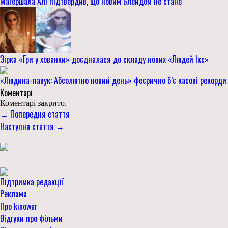
Магершала Алі підтвердив, що новим Блейдом не стане
Зірка «Гри у хованки» доєдналася до складу нових «Людей Ікс»
«Людина-павук: Абсолютно новий день» феєрично б’є касові рекорди
Коментарі
Коментарі закрито.
← Попередня стаття
Наступна стаття →
Підтримка редакції
Реклама
Про kinowar
Відгуки про фільми