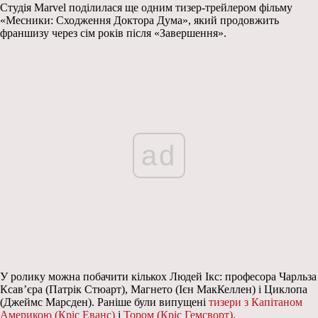
Студія Marvel поділилася ще одним тизер-трейлером фільму
«Месники: Сходження Доктора Дума», який продовжить
франшизу через сім років після «Завершення».
ad
У ролику можна побачити кількох Людей Ікс: професора Чарльза
Ксав’єра (Патрік Стюарт), Магнето (Ієн МакКеллен) і Циклопа
(Джеймс Марсден). Раніше були випущені
тизери з Капітаном
Америкою (Кріс Еванс)
і
Тором (Кріс Гемсворт)
.