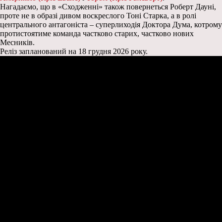
Нагадаємо, що в «Сходженні» також повернеться Роберт Дауні,
проте не в образі дивом воскреслого Тоні Старка, а в ролі
центрального антагоніста – суперлиходія Доктора Дума, котрому
протистоятиме команда частково старих, частково нових
Месників.
Реліз запланований на 18 грудня 2026 року.