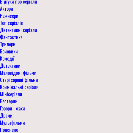
Відгуки про серіали
Актори
Режисери
Топ серіалів
Детективні серіали
Фантастика
Трилери
Бойовики
Комедії
Детективи
Маловідомі фільми
Старі хороші фільми
Кримінальні серіали
Мінісеріали
Вестерни
Горори і жахи
Драми
Мультфільми
Пояснено