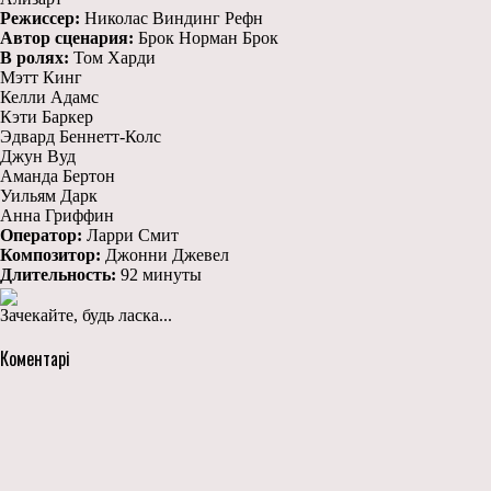
Режиссер:
Николас Виндинг Рефн
Автор сценария:
Брок Норман Брок
В ролях:
Том Харди
Мэтт Кинг
Келли Адамс
Кэти Баркер
Эдвард Беннетт-Колс
Джун Вуд
Аманда Бертон
Уильям Дарк
Анна Гриффин
Оператор:
Ларри Смит
Композитор:
Джонни Джевел
Длительность:
92 минуты
Зачекайте, будь ласка...
Коментарі