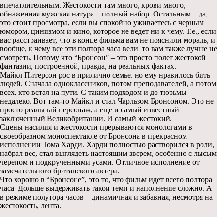
впечатлительным. Жестокости там много, крови много,
обнаженная мужская натура – полный набор. Остальным – да,
это стоит просмотра, если вы спокойно уживаетесь с черным
юмором, цинизмом и кино, которое не ведет ни к чему. Т.е., если
вас расстраивает, что в конце фильма вам не пояснили мораль, и
вообще, к чему все эти полтора часа вели, то вам также лучше не
смотреть. Потому что “Бронсон” – это просто полет жестокой
фантазии, построенной, правда, на реальных фактах.
Майкл Питерсон рос в прилично семье, но ему нравилось бить
людей. Сначала одноклассников, потом преподавателей, а потом
всех, кто встал на пути. С таким подходом и до тюрьмы
недалеко. Вот там-то Майкл и стал Чарльзом Бронсоном. Это не
просто реальный персонаж, а еще и самый известный
заключенный Великобритании. И самый жестокий.
Сцены насилия и жестокости прерываются монологами в
своеобразном моноспектакле от Бронсона в прекрасном
исполнении Тома Харди. Харди полностью растворился в роли,
набрал вес, стал выглядеть настоящим зверем, особенно с лысым
черепом и подкрученными усами. Отличное исполнение от
замечательного британского актера.
Что хорошо в “Бронсоне”, это то, что фильм идет всего полтора
часа. Дольше выдерживать такой темп и наполнение сложно. А
в режиме полутора часов – динамичная и забавная, несмотря на
жестокость, лента.