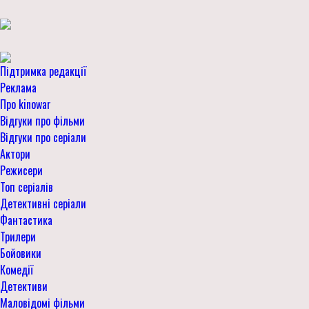
Підтримка редакції
Реклама
Про kinowar
Відгуки про фільми
Відгуки про серіали
Актори
Режисери
Топ серіалів
Детективні серіали
Фантастика
Трилери
Бойовики
Комедії
Детективи
Маловідомі фільми