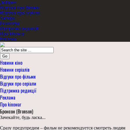
Добірки
Відгуки про фільми
Відгуки про серіали
Актори
Режисери
Підтримка редакції
Про kinowar
Реклама
Go
Новини кіно
Новини серіалів
Відгуки про фільми
Відгуки про серіали
Підтримка редакції
Реклама
Про kinowar
Бронсон (Bronson)
Зачекайте, будь ласка...
Сразу предупредим – фильм не рекомендуется смотреть людям