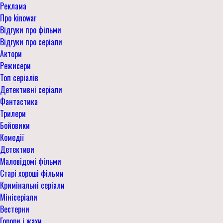
Реклама
Про kinowar
Відгуки про фільми
Відгуки про серіали
Актори
Режисери
Топ серіалів
Детективні серіали
Фантастика
Трилери
Бойовики
Комедії
Детективи
Маловідомі фільми
Старі хороші фільми
Кримінальні серіали
Мінісеріали
Вестерни
Горори і жахи