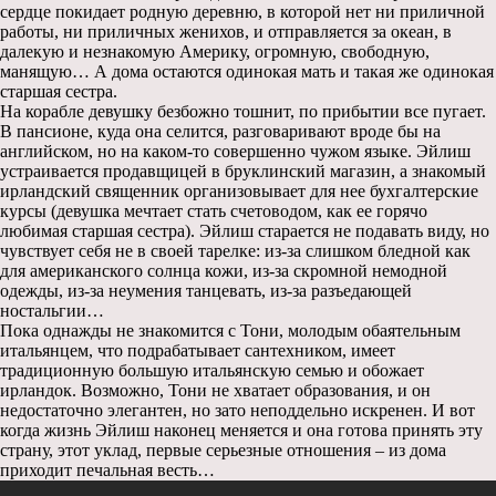
сердце покидает родную деревню, в которой нет ни приличной
работы, ни приличных женихов, и отправляется за океан, в
далекую и незнакомую Америку, огромную, свободную,
манящую… А дома остаются одинокая мать и такая же одинокая
старшая сестра.
На корабле девушку безбожно тошнит, по прибытии все пугает.
В пансионе, куда она селится, разговаривают вроде бы на
английском, но на каком-то совершенно чужом языке. Эйлиш
устраивается продавщицей в бруклинский магазин, а знакомый
ирландский священник организовывает для нее бухгалтерские
курсы (девушка мечтает стать счетоводом, как ее горячо
любимая старшая сестра). Эйлиш старается не подавать виду, но
чувствует себя не в своей тарелке: из-за слишком бледной как
для американского солнца кожи, из-за скромной немодной
одежды, из-за неумения танцевать, из-за разъедающей
ностальгии…
Пока однажды не знакомится с Тони, молодым обаятельным
итальянцем, что подрабатывает сантехником, имеет
традиционную большую итальянскую семью и обожает
ирландок. Возможно, Тони не хватает образования, и он
недостаточно элегантен, но зато неподдельно искренен. И вот
когда жизнь Эйлиш наконец меняется и она готова принять эту
страну, этот уклад, первые серьезные отношения – из дома
приходит печальная весть…