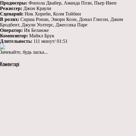
Продюсеры:
Финола Двайер, Аманда Пози, Пьер Ивен
Режиссер:
Джон Краули
Сценарий:
Ник Хорнби, Колм Тойбин
В ролях:
Сирша Ронан, Эмори Коэн, Донал Глисон, Джим
Бродбент, Джули Уолтерс, Джессика Паре
Оператор:
Ив Беланже
Композитор:
Майкл Брук
Длительность:
111 минут/ 01:51
Зачекайте, будь ласка...
Коментарі