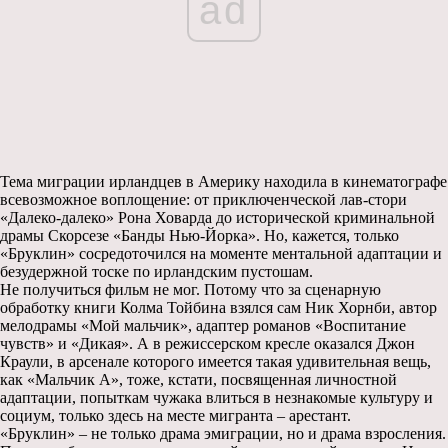
ad
Тема миграции ирландцев в Америку находила в кинематографе
всевозможное воплощение: от приключенческой лав-стори
«Далеко-далеко» Рона Ховарда до исторической криминальной
драмы Скорсезе «Банды Нью-Йорка». Но, кажется, только
«Бруклин» сосредоточился на моменте ментальной адаптации и
безудержной тоске по ирландским пустошам.
Не получиться фильм не мог. Потому что за сценарную
обработку книги Колма Тойбина взялся сам Ник Хорнби, автор
мелодрамы «Мой мальчик», адаптер романов «Воспитание
чувств» и «Дикая». А в режиссерском кресле оказался Джон
Краули, в арсенале которого имеется такая удивительная вещь,
как «Мальчик А», тоже, кстати, посвященная личностной
адаптации, попыткам чужака влиться в незнакомые культуру и
социум, только здесь на месте мигранта – арестант.
«Бруклин» – не только драма эмиграции, но и драма взросления.