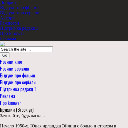
Добірки
Відгуки про фільми
Відгуки про серіали
Актори
Режисери
Підтримка редакції
Про kinowar
Реклама
Go
Новини кіно
Новини серіалів
Відгуки про фільми
Відгуки про серіали
Підтримка редакції
Реклама
Про kinowar
Бруклин (Brooklyn)
Зачекайте, будь ласка...
Начало 1950-х. Юная ирландка Эйлиш с болью и страхом в