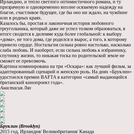
Ирландию, и тепло светлого оптимистичного романа, и ту
призрачную и одновременно вполне осязаемую надежду на
благое, счастливое будущее, где бы оно ни ждало, на чужбине
или в родных краях.
Казалось бы, простая и лаконичная история любовного
треугольника, который даже не успел толком образоваться, в
итоге сводится к дилемме куда более глобальной: к выбору
«дома», не того дома, где родился и вырос, а того, к которому
привело сердце. Ностальгия сильна ровно настолько, насколько
слаба любовь. И наоборот, если сильна любовь к избраннику,
спутнику жизни, то никакая тоска по родительской земле не
сможет ее превозмочь.
Картина номинирована на три «Оскара»: как лучший фильм, за
адаптированный сценарий и женскую роль. На днях «Бруклин»
удостоился премии BAFTA в категории «самый выдающийся
британский кинопроект года».
Анастасия Лях
Бруклин (Brooklyn)
2015 год, Ирландия/ Великобритания/ Канада