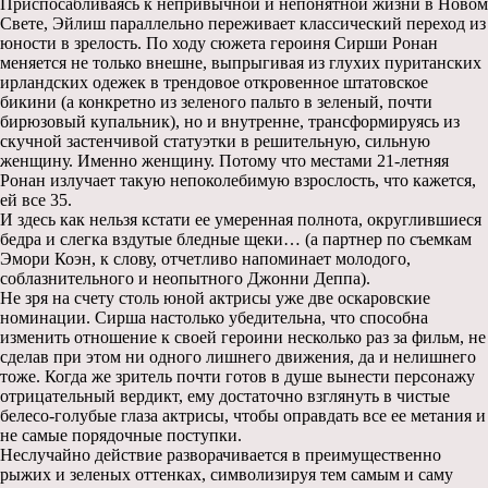
Приспосабливаясь к непривычной и непонятной жизни в Новом
Свете, Эйлиш параллельно переживает классический переход из
юности в зрелость. По ходу сюжета героиня Сирши Ронан
меняется не только внешне, выпрыгивая из глухих пуританских
ирландских одежек в трендовое откровенное штатовское
бикини (а конкретно из зеленого пальто в зеленый, почти
бирюзовый купальник), но и внутренне, трансформируясь из
скучной застенчивой статуэтки в решительную, сильную
женщину. Именно женщину. Потому что местами 21-летняя
Ронан излучает такую непоколебимую взрослость, что кажется,
ей все 35.
И здесь как нельзя кстати ее умеренная полнота, округлившиеся
бедра и слегка вздутые бледные щеки… (а партнер по съемкам
Эмори Коэн, к слову, отчетливо напоминает молодого,
соблазнительного и неопытного Джонни Деппа).
Не зря на счету столь юной актрисы уже две оскаровские
номинации. Сирша настолько убедительна, что способна
изменить отношение к своей героини несколько раз за фильм, не
сделав при этом ни одного лишнего движения, да и нелишнего
тоже. Когда же зритель почти готов в душе вынести персонажу
отрицательный вердикт, ему достаточно взглянуть в чистые
белесо-голубые глаза актрисы, чтобы оправдать все ее метания и
не самые порядочные поступки.
Неслучайно действие разворачивается в преимущественно
рыжих и зеленых оттенках, символизируя тем самым и саму