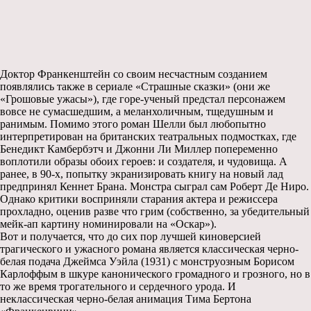
Доктор Франкенштейн со своим несчастным созданием
появлялись также в сериале «Страшные сказки» (они же
«Грошовые ужасы»), где горе-ученый предстал персонажем
вовсе не сумасшедшим, а меланхоличным, тщедушным и
ранимым. Помимо этого роман Шелли был любопытно
интерпретирован на британских театральных подмостках, где
Бенедикт Камбербэтч и Джонни Ли Миллер попеременно
воплотили образы обоих героев: и создателя, и чудовища. А
ранее, в 90-х, попытку экранизировать книгу на новый лад
предпринял Кеннет Брана. Монстра сыграл сам Роберт Де Ниро.
Однако критики восприняли старания актера и режиссера
прохладно, оценив разве что грим (собственно, за убедительный
мейк-ап картину номинировали на «Оскар»).
Вот и получается, что до сих пор лучшей киноверсией
трагического и ужасного романа является классическая черно-
белая подача Джеймса Уэйла (1931) с монструозным Борисом
Карлоффым в шкуре канонического громадного и грозного, но в
то же время трогательного и сердечного урода. И
неклассическая черно-белая анимация Тима Бертона