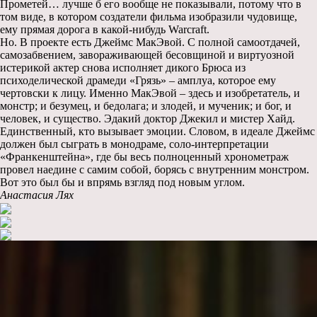
Прометей… лучше б его вообще не показывали, потому что в
том виде, в котором создатели фильма изобразили чудовище,
ему прямая дорога в какой-нибудь Warcraft.
Но. В проекте есть Джеймс МакЭвой. С полной самоотдачей,
самозабвением, завораживающей бесовщиной и виртуозной
истерикой актер снова исполняет дикого Брюса из
психоделической драмеди «Грязь» – амплуа, которое ему
чертовски к лицу. Именно МакЭвой – здесь и изобретатель, и
монстр; и безумец, и бедолага; и злодей, и мученик; и бог, и
человек, и существо. Эдакий доктор Джекил и мистер Хайд.
Единственный, кто вызывает эмоции. Словом, в идеале Джеймс
должен был сыграть в монодраме, соло-интерпретации
«Франкенштейна», где бы весь полноценный хронометраж
провел наедине с самим собой, борясь с внутренним монстром.
Вот это был бы и впрямь взгляд под новым углом.
Анастасия Лях