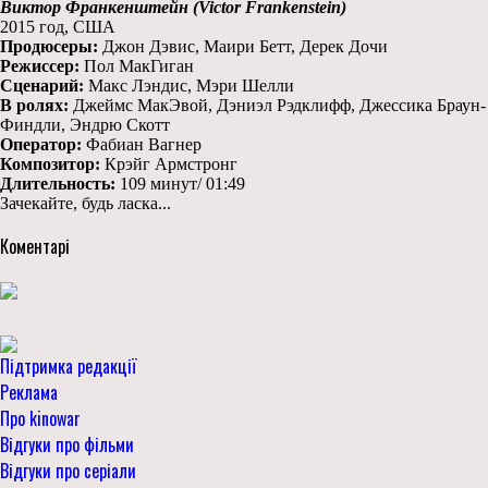
Виктор Франкенштейн (Victor Frankenstein)
2015 год, США
Продюсеры:
Джон Дэвис, Маири Бетт, Дерек Дочи
Режиссер:
Пол МакГиган
Сценарий:
Макс Лэндис, Мэри Шелли
В ролях:
Джеймс МакЭвой, Дэниэл Рэдклифф, Джессика Браун-
Финдли, Эндрю Скотт
Оператор:
Фабиан Вагнер
Композитор:
Крэйг Армстронг
Длительность:
109 минут/ 01:49
Зачекайте, будь ласка...
Коментарі
Підтримка редакції
Реклама
Про kinowar
Відгуки про фільми
Відгуки про серіали