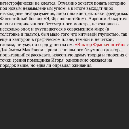
катастрофически не клеятся. Отчаянно хочется подать историю
под новым незамыленным углом, а в итоге выходят либо
нескладные недоразумения, либо плоские трактовки фрейдизма.
Фэнтезийный боевик «Я, Франкенштейн» с Аароном Экхартом
в роли неприкаянного бессмертного монстра, пережившего
несколько эпох и очутившегося в современном мире (в
толстовке и пальто), был мало того что китчевой глупостью, так
еще и халтурой в графическом плане, темной и нечеткой;
словом, ни уму, ни сердцу, ни глазам.
«Виктор Франкенштейн»
с
Джеймсом МакЭвоем в роли гениального безумного доктора,
попытавшийся рассказать известную драму творца и творения с
точки зрения помощника Игоря, однозначно оказался на
порядок выше, но едва ли оправдал ожидания.