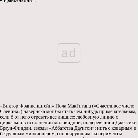
«Франкенвини».
ad
«Виктор Франкенштейн» Пола МакГигана («Счастливое число
Слевина») наверняка мог бы стать чем-нибудь примечательным,
если б от него отрезать все лишнее: любовную линию с
циркачкой в исполнении миловидной, но деревянной Джессики
Браун-Финдли, звезды «Аббатства Даунтон»; нить с коварным и
бездушным миллионером, спонсирующим эксперименты