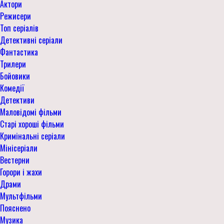
Актори
Режисери
Топ серіалів
Детективні серіали
Фантастика
Трилери
Бойовики
Комедії
Детективи
Маловідомі фільми
Старі хороші фільми
Кримінальні серіали
Мінісеріали
Вестерни
Горори і жахи
Драми
Мультфільми
Пояснено
Музика