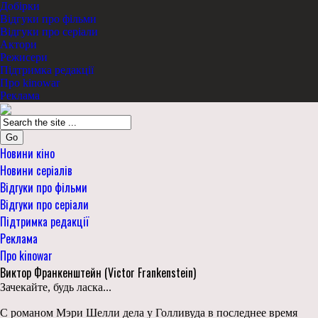
Добірки
Відгуки про фільми
Відгуки про серіали
Актори
Режисери
Підтримка редакції
Про kinowar
Реклама
Go
Новини кіно
Новини серіалів
Відгуки про фільми
Відгуки про серіали
Підтримка редакції
Реклама
Про kinowar
Виктор Франкенштейн (Victor Frankenstein)
Зачекайте, будь ласка...
С романом Мэри Шелли дела у Голливуда в последнее время