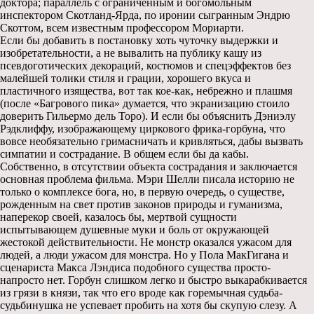
доктора; параллель с ограниченным и богомольным
инспектором Скотланд-Ярда, по иронии сыгранным Эндрю
Скоттом, всем известным профессором Мориарти.
Если бы добавить в постановку хоть чуточку выдержки и
изобретательности, а не вывалить на публику кашу из
псевдоготических декораций, костюмов и спецэффектов без
малейшей толики стиля и грации, хорошего вкуса и
пластичного изящества, вот так кое-как, небрежно и плашмя
(после «Багрового пика» думается, что экранизацию стоило
доверить Гильермо дель Торо). И если бы объяснить Дэниэлу
Рэдклиффу, изображающему циркового фрика-горбуна, что
вовсе необязательно гримасничать и кривляться, дабы вызвать
симпатии и сострадание. В общем если бы да кабы.
Собственно, в отсутствии объекта сострадания и заключается
основная проблема фильма. Мэри Шелли писала историю не
только о комплексе бога, но, в первую очередь, о существе,
рожденным на свет против законов природы и гуманизма,
наперекор своей, казалось бы, мертвой сущности
испытывающем душевные муки и боль от окружающей
жестокой действительности. Не монстр оказался ужасом для
людей, а люди ужасом для монстра. Но у Пола МакГигана и
сценариста Макса Лэндиса подобного существа просто-
напросто нет. Горбун слишком легко и быстро выкарабкивается
из грязи в князи, так что его вроде как горемычная судьба-
судьбинушка не успевает пробить на хотя бы скупую слезу. А