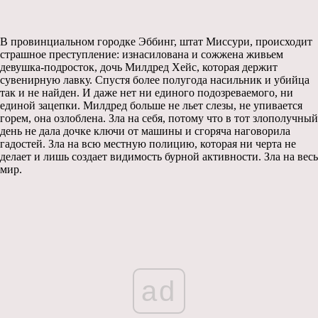
В провинциальном городке Эббинг, штат Миссури, происходит
страшное преступление: изнасилована и сожжена живьем
девушка-подросток, дочь Милдред Хейс, которая держит
сувенирную лавку. Спустя более полугода насильник и убийца
так и не найден. И даже нет ни единого подозреваемого, ни
единой зацепки. Милдред больше не льет слезы, не упивается
горем, она озлоблена. Зла на себя, потому что в тот злополучный
день не дала дочке ключи от машины и сгоряча наговорила
гадостей. Зла на всю местную полицию, которая ни черта не
делает и лишь создает видимость бурной активности. Зла на весь
мир.
ad