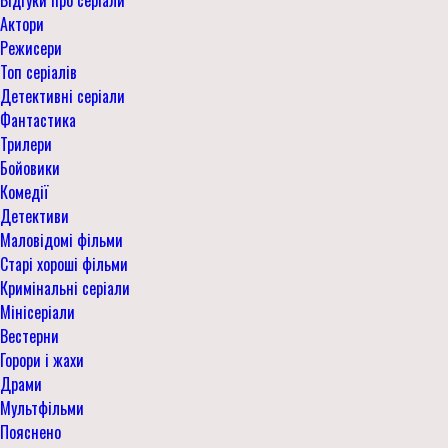
Актори
Режисери
Топ серіалів
Детективні серіали
Фантастика
Трилери
Бойовики
Комедії
Детективи
Маловідомі фільми
Старі хороші фільми
Кримінальні серіали
Мінісеріали
Вестерни
Горори і жахи
Драми
Мультфільми
Пояснено