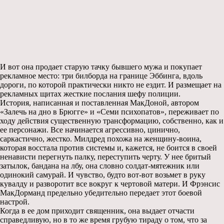
И вот она продает старую тачку бывшего мужа и покупает
рекламное место: три билборда на границе Эббинга, вдоль
дороги, по которой практически никто не ездит. И размещает на
рекламных щитах жесткие послания шефу полиции.
История, написанная и поставленная МакДоной, автором
«Залечь на дно в Брюгге» и «Семи психопатов», переживает по
ходу действия существенную трансформацию, собственно, как и
ее персонажи. Все начинается агрессивно, цинично,
саркастично, жестко. Милдред похожа на женщину-воина,
которая восстала против системы и, кажется, не боится в своей
ненависти перегнуть палку, переступить черту. У нее бритый
затылок, бандана на лбу, она словно солдат-мятежник или
одинокий самурай. И чувство, будто вот-вот возьмет в руку
кувалду и разворотит все вокруг к чертовой матери. И Фрэнсис
МакДорманд предельно убедительно передает этот боевой
настрой.
Когда в ее дом приходит священник, она выдает отчасти
справедливую, но в то же время грубую тираду о том, что за