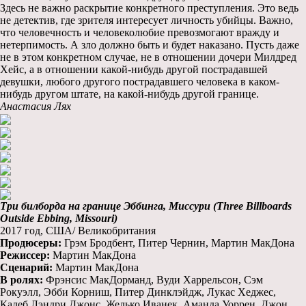
Здесь не важно раскрытие конкретного преступления. Это ведь
не детектив, где зрителя интересует личность убийцы. Важно,
что человечность и человеколюбие превозмогают вражду и
нетерпимость. А зло должно быть и будет наказано. Пусть даже
не в этом конкретном случае, не в отношении дочери Милдред
Хейс, а в отношении какой-нибудь другой пострадавшей
девушки, любого другого пострадавшего человека в каком-
нибудь другом штате, на какой-нибудь другой границе.
Анастасия Лях
Три билборда на границе Эббинга, Миссури (Three Billboards
Outside Ebbing, Missouri)
2017 год, США/ Великобритания
Продюсеры:
Грэм Бродбент, Питер Чернин, Мартин МакДона
Режиссер:
Мартин МакДона
Сценарий:
Мартин МакДона
В ролях:
Фрэнсис МакДорманд, Вуди Харрельсон, Сэм
Рокуэлл, Эбби Корниш, Питер Динклэйдж, Лукас Хеджес,
Калеб Лэндри Джонс, Желько Иванек, Аманда Уоррен, Джон