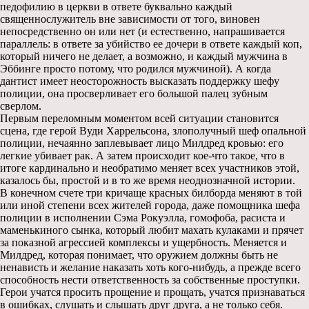
педофилию в церкви в ответе буквально каждый
священнослужитель вне зависимости от того, виновен
непосредственно он или нет (и естественно, напрашивается
параллель: в ответе за убийство ее дочери в ответе каждый коп,
который ничего не делает, а возможно, и каждый мужчина в
Эббинге просто потому, что родился мужчиной). А когда
дантист имеет неосторожность высказать поддержку шефу
полиции, она просверливает его большой палец зубным
сверлом.
Первым переломным моментом всей ситуации становится
сцена, где герой Вуди Харрельсона, злополучный шеф опальной
полиции, нечаянно заплевывает лицо Милдред кровью: его
легкие убивает рак. А затем происходит кое-что такое, что в
итоге кардинально и необратимо меняет всех участников этой,
казалось бы, простой и в то же время неоднозначной истории.
В конечном счете три кричаще красных билборда меняют в той
или иной степени всех жителей города, даже помощника шефа
полиции в исполнении Сэма Рокуэлла, гомофоба, расиста и
маменькиного сынка, который любит махать кулаками и прячет
за показной агрессией комплексы и ущербность. Меняется и
Милдред, которая понимает, что оружием должны быть не
ненависть и желание наказать хоть кого-нибудь, а прежде всего
способность нести ответственность за собственные проступки.
Герои учатся просить прощение и прощать, учатся признаваться
в ошибках, слушать и слышать друг друга, а не только себя.