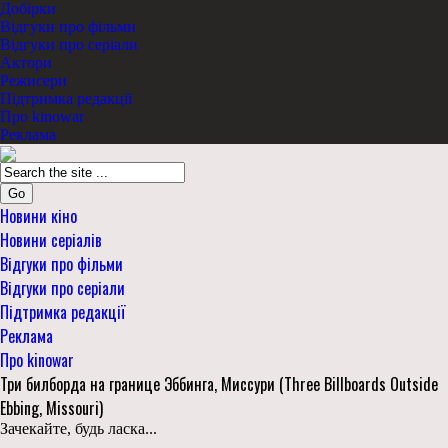
Добірки
Відгуки про фільми
Відгуки про серіали
Актори
Режисери
Підтримка редакції
Про kinowar
Реклама
Go
Новини кіно
Новини серіалів
Відгуки про фільми
Відгуки про серіали
Підтримка редакції
Реклама
Про kinowar
Три билборда на границе Эббинга, Миссури (Three Billboards Outside
Ebbing, Missouri)
Зачекайте, будь ласка...