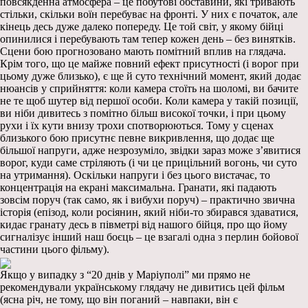
повсякденна атмосфера – це побутові обставини, які тривають
стільки, скільки воїн перебуває на фронті. У них є початок, але
кінець десь дуже далеко попереду. Це той світ, у якому бійці
опинилися і перебувають там тепер кожен день – без винятків.
Сцени бою прогнозовано мають помітний вплив на глядача.
Крім того, що це майже повний ефект присутності (і ворог при
цьому дуже близько), є ще й суто технічний момент, який додає
нюансів у сприйняття: коли камера стоїть на шоломі, ви бачите
не те щоб шутер від першої особи. Коли камера у такій позиції,
ви ніби дивитесь з помітно більш високої точки, і при цьому
рухи і їх кути внизу трохи спотворюються. Тому у сценах
близького бою присутнє певне викривлення, що додає ще
більшої напруги, адже незрозуміло, звідки зараз може з’явитися
ворог, куди саме стріляють (і чи це прицільний вогонь, чи суто
на утримання). Оскільки напруги і без цього вистачає, то
концентрація на екрані максимальна. Гранати, які падають
зовсім поруч (так само, як і вибухи поруч) – практично звична
історія (епізод, коли росіянин, який ніби-то збирався здаватися,
кидає гранату десь в півметрі від нашого бійця, про що йому
сигналізує інший наш боєць – це взагалі одна з перлин бойової
частини цього фільму).
Якщо у випадку з “20 днів у Маріуполі” ми прямо не
рекомендували українському глядачу не дивитись цей фільм
(ясна річ, не тому, що він поганий – навпаки, він є