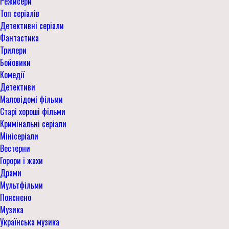
Режисери
Топ серіалів
Детективні серіали
Фантастика
Трилери
Бойовики
Комедії
Детективи
Маловідомі фільми
Старі хороші фільми
Кримінальні серіали
Мінісеріали
Вестерни
Горори і жахи
Драми
Мультфільми
Пояснено
Музика
Українська музика