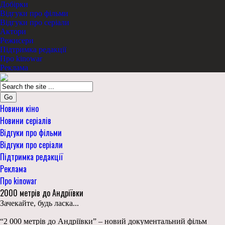
Добірки
Відгуки про фільми
Відгуки про серіали
Актори
Режисери
Підтримка редакції
Про kinowar
Реклама
Go
Новини кіно
Новини серіалів
Відгуки про фільми
Відгуки про серіали
Підтримка редакції
Реклама
Про kinowar
2000 метрів до Андріївки
Зачекайте, будь ласка...
“2 000 метрів до Андріївки” – новий документальний фільм