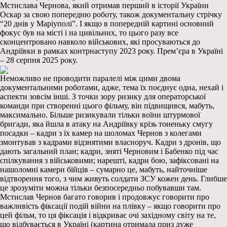
Мстислава Чернова, який отримав перший в історії України
Оскар за свою попередню роботу, також документальну стрічку
“20 днів у Маріуполі”. І якщо в попередній картині основний
фокус був на місті і на цивільних, то цього разу все
сконцентровано навколо військових, які просуваються до
Андріївки в рамках контрнаступу 2023 року. Прем’єра в Україні
– 28 серпня 2025 року.
Неможливо не проводити паралелі між цими двома
документальними роботами, адже, тема їх поєднує одна, нехай і
аспекти зовсім інші. З точки зору ризику для операторської
команди при створенні цього фільму, він підвищився, мабуть,
максимально. Більше ризикували тільки воїни штурмової
бригади, яка йшла в атаку на Андріївку крізь тоненьку смугу
посадки – кадри з їх камер на шоломах Чернов з колегами
змонтував з кадрами відзнятими власноруч. Кадри з дронів, що
дають загальний план; кадри, зняті Черновим і Бабенко під час
спілкування з військовими; нарешті, кадри бою, зафіксовані на
нашоломні камери бійців – сумарно це, мабуть, найточніше
відтворення того, з чим живуть солдати ЗСУ кожен день. Глибше
це зрозуміти можна тільки безпосередньо побувавши там.
Мстислав Чернов багато говорив і продовжує говорити про
важливість фіксації подій війни на плівку – якщо говорити про
цей фільм, то ця фіксація і відкриває очі західному світу на те,
що відбувається в Україні (картина отримала приз дуже