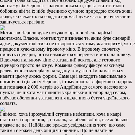
блоки, і біль виходить з тебе назовні. Це дуже сильний хід
монтажу від Чернова – наочно показати, що за статистикою
бойових дій та їх ніби буденною сумною природою стоять живі
люди, які чекають на солдата вдома. І дуже часто це очікування
закінчується трагічно.
Мстислав Чернов дуже потужно працює зі сценарієм і
монтажем. Власне, монтаж тут визначає те, яким буде сценарій,
адже документалістика не створюється у тому ж алгоритмі, як це
працює в художньому ігровому кіно. В ігровому спочатку
пишуть сценарій, потім намагаються перенести його на плівку.
В документальному кіно є загальний вектор, але готового
сценарію просто не існує. Команда фільму фіксує максимум
релевантного матеріалу на задану тему, а потім намагається
надати цьому якоїсь форми. Саме це і виходить максимально
органічно і цільно у Чернова, і тому проста за формою подорож
від позначки 2 000 метрів до Андріївки до самого населеного
пункта, де піхота має підняти український прапор над селом,
набуває оболонки узагальнення щоденного буття українського
солдата.
І дійсно, хоча і зрозумілий ступень небезпеки, хоча в кадрі
стаються і поранення, і, на жаль, загибель воїнів, все ж більше
вражає не це. Найбільше вражає усвідомлення того, що саме
таким і є кожен день бійця чи бійчині. Що це навіть не