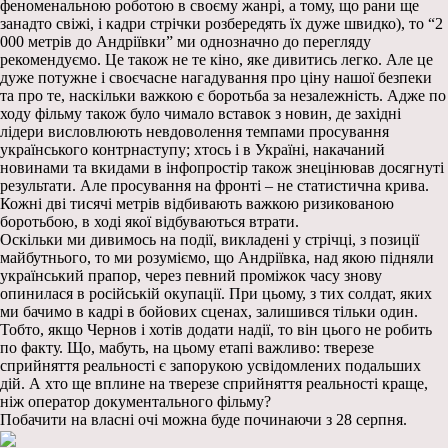
феноменальною роботою в своєму жанрі, а тому, що рани ще
занадто свіжі, і кадри стрічки розбередять їх дуже швидко), то “2
000 метрів до Андріївки” ми однозначно до перегляду
рекомендуємо. Це також не те кіно, яке дивитись легко. Але це
дуже потужне і своєчасне нагадування про ціну нашої безпеки
та про те, наскільки важкою є боротьба за незалежність. Адже по
ходу фільму також було чимало вставок з новин, де західні
лідери висловлюють невдоволення темпами просування
українського контрнаступу; хтось і в Україні, накачаний
новинами та вкидами в інфопростір також знецінював досягнуті
результати. Але просування на фронті – не статистична крива.
Кожні дві тисячі метрів відбивають важкою ризикованою
боротьбою, в ході якої відбуваються втрати.
Оскільки ми дивимось на події, викладені у стрічці, з позиції
майбутнього, то ми розуміємо, що Андріївка, над якою підняли
український прапор, через певний проміжок часу знову
опинилася в російській окупації. При цьому, з тих солдат, яких
ми бачимо в кадрі в бойових сценах, залишився тільки один.
Тобто, якщо Чернов і хотів додати надії, то він цього не робить
по факту. Що, мабуть, на цьому етапі важливо: тверезе
сприйняття реальності є запорукою усвідомлених подальших
дій. А хто ще вплине на тверезе сприйняття реальності краще,
ніж оператор документального фільму?
Побачити на власні очі можна буде починаючи з 28 серпня.