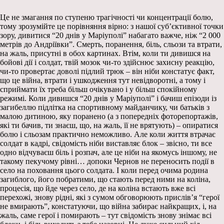
Це не змагання по ступеню трагічності чи концентрації болю,
тому зрозумійте це порівняння вірно: з нашої суб’єктивної точки
зору, дивитися “20 днів у Маріуполі” набагато важче, ніж “2 000
метрів до Андріївки”. Смерть, поранення, біль, сльози та втрати,
на жаль, присутні в обох картинах. Втім, коли ти дивишся на
бойові дії і солдат, твій мозок чи-то здійснює захисну реакцію,
чи-то провертає доволі підлий трюк – він ніби констатує факт,
що це війна, втрати і ушкодження тут невідворотні, а тому і
сприймати їх треба більш очікувано і у більш спокійному
режимі. Коли дивишся “20 днів у Маріуполі” і бачиш епізоди із
загибеллю підлітка на спортивному майданчику, чи батьків з
малою дитиною, яку поранено (а з попередніх фоторепортажів,
які ти бачив, ти знаєш, що, на жаль, її не врятують) – опиратися
болю і сльозам практично неможливо. Але коли життя втрачає
солдат в кадрі, свідомість ніби виставляє блок – звісно, ти все
одно відчуваєш біль і розпач, але це ніби на якомусь іншому, не
такому пекучому рівні… допоки Чернов не переносить події в
село на поховання цього солдата. І коли перед очима родина
загиблого, його побратими, що стають перед ними на коліна,
процесія, що йде через село, де на коліна встають вже всі
перехожі, знову рідні, які з сумом обговорюють прислів’я “герої
не вмирають”, констатуючи, що війна забирає найкращих, і, на
жаль, саме герої і помирають – тут свідомість знову знімає всі