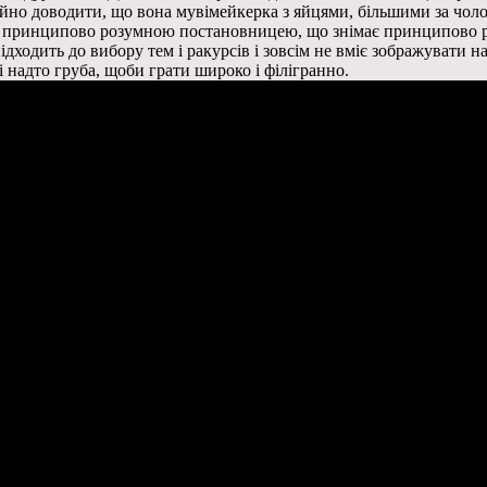
но доводити, що вона мувімейкерка з яйцями, більшими за чолові
 є принципово розумною постановницею, що знімає принципово ро
дходить до вибору тем і ракурсів і зовсім не вміє зображувати н
і надто груба, щоби грати широко і філігранно.