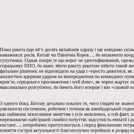
Поки ракета (що вб’є десять мільйонів одразу і ще невідомо скіль
наважився: росія, Китай чи Північна Корея…, бо визначити коорд
супутники. Однак попри те що ворог не ідентифікований, презид
спрацьовує ППО, бо шанс збити ракету ракетою нібито такий же 
фатальне рішення: не відповідати на удар і «просто дивитися, я
аналогічно ядерним ударом на випередження по командних пунктах
кров’ю, середнього просмаження і well done», як чорно жартує
максимально розгублено, бо бачить його вперше і він «схожий н
З одного боку, Біґелоу детально показує те, чого глядачі не зн
уявлялося) системним, робочим і точним як швейцарський годинни
що найменш захопливим заняттям з усіх можливих, а той факт, що 
переживаємо найгірший симбіоз почуттів: відсутність емпатії і р
настане…, непробачно притуплюється, і перед фінальними титрам
поняття гострої актуальності благополучно перейшло в розряд пи