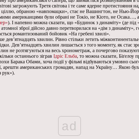
аму про американського сапера, що займається розмінуванням в од
ітові загрожують Третя світова і те саме ядерне протистояння над
о ціллю, обраною «навпомацки», стає не Вашингтон, не Нью-Йорк
мими американцями були обрані не Токіо, не Кіото, не Осака…, а 
ер»
). І напевно можна сказати, що «Будинок з динаміту» (де під «
 атомної зброї дійсно давно перетворилася на «дім з динаміту», 
ається романтизований бойовик «На гребені хвилі».
е дев’ятнадцять хвилин. Рівно стільки летить міжконтинентальн
дки. Дев’ятнадцять хвилин лишається з того моменту, як стає зр
вилин не розтягуються на весь хронометраж, а почергово показують
скільки останнього зіграв
Ідріс Ельба
, то можна сказати, Біґелоу
епохи Барака Обами, хоча події у фільмі відбуваються умовно сьо
ї, арешти американських громадян, напад на Україну… Якою була 
 рук»).
ad