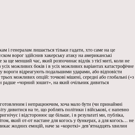
кам і генералам лишається тільки гадати, хто саме на це
уском ворог здійснив хакерську атаку на американські
а ще менший час, який розпочинає відлік з тієї миті, коли не
 усіх можливих боків і в усіх можливих варіантах катастрофічне
яку вороги відреагують подальшими ударами, або відповісти
рьох можливих опцій: точкові мішені, середні або глобальні («з
чи радше «чорний зошит», на який очільник дивиться
підготовленим і непрацюючим, хоча мало бути (чи принаймні
ту дивитися на те, що роблять політики і військові, є напевно
гнічує і відсторонює ще більше, і в результаті ми, публіка,
том, який от-от настане для когось у бункерах, а для когось… не
икає жодних емоцій, наче за «короткі» дев’ятнадцять хвилин