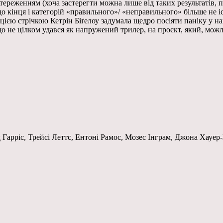
стереженням (хоча застерегти можна лише від таких результатів,
 до кінця і категорій «правильного»/ «неправильного» більше не 
цією стрічкою Кетрін Біґелоу задумала щедро посіяти паніку у на
що не цілком удався як напружений трилер, на проєкт, який, можли
 Гарріс, Трейсі Леттс, Ентоні Рамос, Мозес Інграм, Джона Хауер