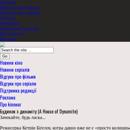
Добірки
Відгуки про фільми
Відгуки про серіали
Актори
Режисери
Підтримка редакції
Про kinowar
Реклама
Go
Новини кіно
Новини серіалів
Відгуки про фільми
Відгуки про серіали
Підтримка редакції
Реклама
Про kinowar
Будинок з динаміту (A House of Dynamite)
Зачекайте, будь ласка...
Режисерка Кетрін Біґелоу, котра давно вже не є «просто колиш