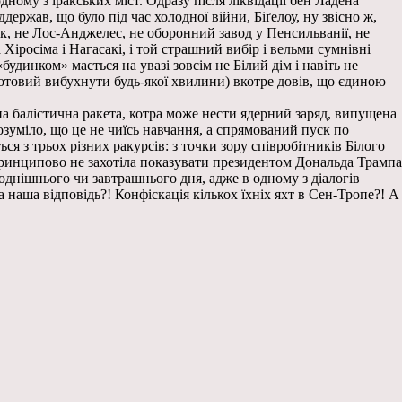
ному з іракських міст. Одразу після ліквідації бен Ладена
держав, що було під час холодної війни, Біґелоу, ну звісно ж,
, не Лос-Анджелес, не оборонний завод у Пенсильванії, не
Хіросіма і Нагасакі, і той страшний вибір і вельми сумнівні
будинком» мається на увазі зовсім не Білий дім і навіть не
готовий вибухнути будь-якої хвилини) вкотре довів, що єдиною
а балістична ракета, котра може нести ядерний заряд, випущена
озуміло, що це не чиїсь навчання, а спрямований пуск по
ся з трьох різних ракурсів: з точки зору співробітників Білого
 принципово не захотіла показувати президентом Дональда Трампа
годнішнього чи завтрашнього дня, адже в одному з діалогів
наша відповідь?! Конфіскація кількох їхніх яхт в Сен-Тропе?! А