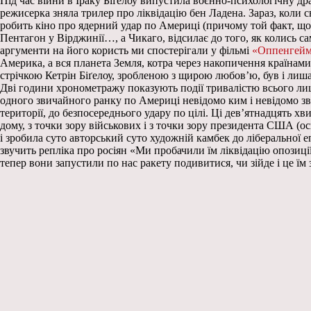
Під час війни в Іраку Біґелоу випустила воєнно-психологічну др
режисерка зняла трилер про ліквідацію бен Ладена. Зараз, коли св
робить кіно про ядерний удар по Америці (причому той факт, щ
Пентагон у Вірджинії…, а Чикаго, відсилає до того, як колись са
аргументи на його користь ми спостерігали у фільмі
«Оппенгейм
Америка, а вся планета Земля, котра через накопичення країнами
стрічкою Кетрін Біґелоу, зробленою з щирою любов’ю, був і лиш
Дві години хронометражу показують події тривалістю всього лиш
одного звичайного ранку по Америці невідомо ким і невідомо зві
території, до безпосереднього удару по цілі. Ці дев’ятнадцять х
дому, з точки зору військових і з точки зору президента США (о
і зробила суто авторський суто художній камбек до ліберальної 
звучить репліка про росіян «Ми пробачили їм ліквідацію опозиці
тепер вони запустили по нас ракету подивитися, чи зійде і це їм з