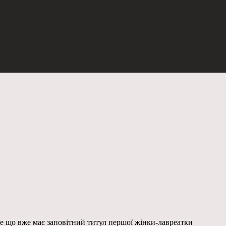
е що вже має заповітний титул першої жінки-лавреатки