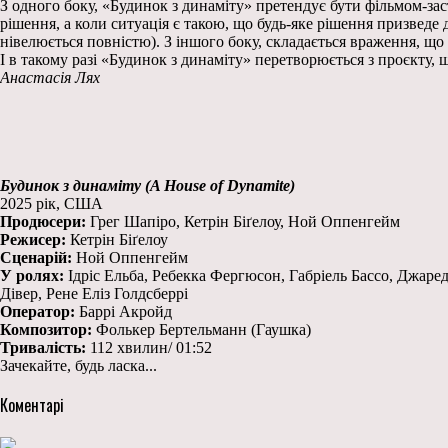
З одного боку, «Будинок з динаміту» претендує бути фільмом-за
рішення, а коли ситуація є такою, що будь-яке рішення призведе
нівелюється повністю). З іншого боку, складається враження, що 
І в такому разі «Будинок з динаміту» перетворюється з проєкту, 
Анастасія Лях
Будинок з динаміту (A House of Dynamite)
2025 рік, США
Продюсери:
Грег Шапіро, Кетрін Біґелоу, Ной Оппенгейм
Режисер:
Кетрін Біґелоу
Сценарій:
Ной Оппенгейм
У ролях:
Ідріс Ельба, Ребекка Фергюсон, Габріель Бассо, Джаред
Дівер, Рене Еліз Голдсберрі
Оператор:
Баррі Акройд
Композитор:
Фолькер Бертельманн (Гаушка)
Тривалість:
112 хвилин/ 01:52
Зачекайте, будь ласка...
Коментарі