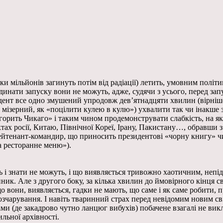
ки мільйонів загинуть потім від радіації) летить, умовним політи
инати запуску вони не можуть, адже, судячи з усього, перед зап
ент все одно змушений упродовж дев’ятнадцяти хвилин (вірніше з
мізерний, як «поцілити кулею в кулю») ухвалити так чи інакше з
к горить Чикаго» і таким чином продемонструвати слабкість, на 
 росії, Китаю, Північної Кореї, Ірану, Пакистану…, обравши з т
 лейтенант-командир, що приносить президентові «чорну книгу» 
а ресторанне меню»).
ають і знати не можуть, і що виявляється тривожно хаотичним, не
к. Але з другого боку, за кілька хвилин до ймовірного кінця сві
вони, виявляється, гадки не мають, що саме і як саме робити, при
озчарування. І навіть тваринний страх перед невідомим новим сві
и (де закадрово чутно ланцюг вибухів) побачене взагалі не викл
льної архівності.