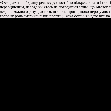
«Оскара» за найкращу режисуру) постійно підкреслювати і постій
переоціненим, навряд чи хтось не погодиться з тим, що Біґелоу
ледь не кожного разу здається, що вона принципово нерозумно пі
головну роль американській політиці, хоча остання надто вузька 