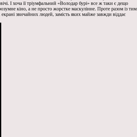
чі. І хоча її тріумфальний «Володар бурі» все ж таки є дещо
зумне кіно, а не просто жорстке маскулінне. Проте разом із тим
а екрані звичайних людей, замість яких майже завжди віддає