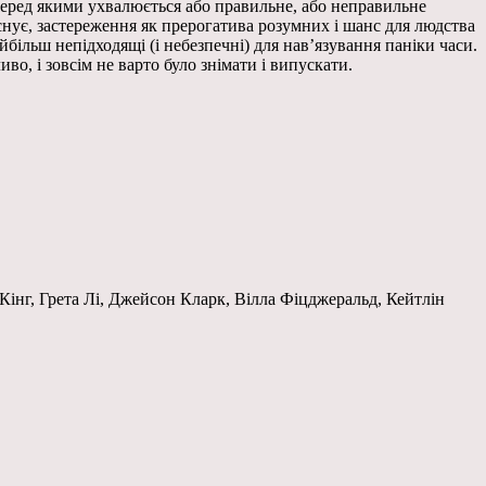
 перед якими ухвалюється або правильне, або неправильне
існує, застереження як прерогатива розумних і шанс для людства
йбільш непідходящі (і небезпечні) для нав’язування паніки часи.
во, і зовсім не варто було знімати і випускати.
-Кінг, Грета Лі, Джейсон Кларк, Вілла Фіцджеральд, Кейтлін