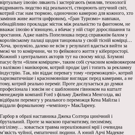
віртуальну ілюзію лякають і застерігають (мовляв, технології
відривають людство від реальності, створюють штучний світ,
котрий стає нам тюрмою, одиночною камерою для кожного, хто
замінив живе життя цифровим), «Ґран Туризмо» навпаки,
обнадійливо прокладає місток між реальністю та фантомом, не
вважає ілюзію в’язницею, а вбачає у ній старт дорослішання та
зростання. Адже навіть Попелюшка перед справжнім балом у
королівському палаці щодня танцювала у своїй тісній комірці…
Хоча, зрозуміло, далеко не всім у результаті вдається вийти за
межі чи то комірчини, чи то фейкового життя у кіберпросторі.
Кожний з центральних акторів тут на своєму місці. Блумові
пасує бути «білим комірцем», таким собі сучасним комівояжером
з валізкою і манікюром, котрий продає ідеї і топить за рекламну
індустрію. Так, він віддає перевагу тому «переможцеві», котрий
харизматичніше і красномовніше виглядає перед камерами, а не
тому, котрий реально переміг. Проте дослухається до думки
професіонала і зовсім не є шаблонним гівнюком на кшталт
менеджерів компанії Ford з фільму Джеймса Менголда, які
відібрали перемогу у реального переможця Кена Майлза і
віддали формальному «чемпіону» МакЛарену.
Гарбор в образі наставника Джека Солтера цинічний і
брутальний. Проте за маскою прагматизму, песимізму,
нігілізму… ховається травма нереалізованої мрії і очевидна
м’якість чуйної, емпатичної людини. А юний Арчі Мадекве