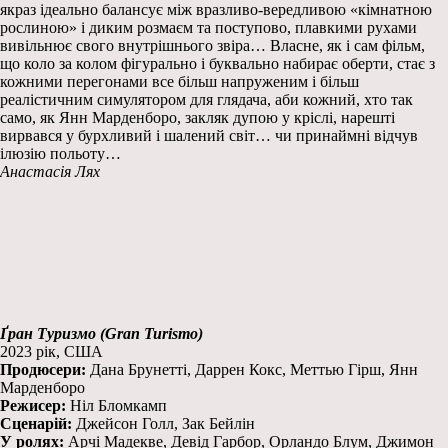
якраз ідеально балансує між вразливо-вередливою «кімнатною
рослиною» і диким розмаєм та поступово, плавкими рухами
вивільнює свого внутрішнього звіра… Власне, як і сам фільм,
що коло за колом фігурально і буквально набирає оберти, стає з
кожними перегонами все більш напруженим і більш
реалістичним симулятором для глядача, аби кожний, хто так
само, як Янн Марденборо, закляк дупою у кріслі, нарешті
вирвався у бурхливий і шалений світ… чи принаймні відчув
ілюзію польоту…
Анастасія Лях
Ґран Туризмо (Gran Turismo)
2023 рік, США
Продюсери:
Дана Брунетті, Даррен Кокс, Меттью Гірш, Янн
Марденборо
Режисер:
Ніл Бломкамп
Сценарій:
Джейсон Голл, Зак Бейлін
У ролях:
Арчі Мадекве, Девід Гарбор, Орландо Блум, Джимон