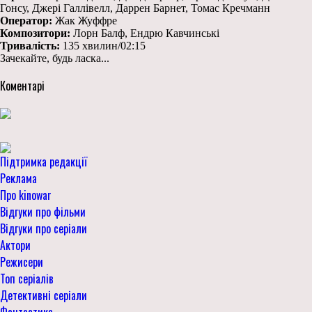
Гонсу, Джері Галлівелл, Даррен Барнет, Томас Кречманн
Оператор:
Жак Жуффре
Композитори:
Лорн Балф, Ендрю Кавчинські
Тривалість:
135 хвилин/02:15
Зачекайте, будь ласка...
Коментарі
Підтримка редакції
Реклама
Про kinowar
Відгуки про фільми
Відгуки про серіали
Актори
Режисери
Топ серіалів
Детективні серіали
Фантастика