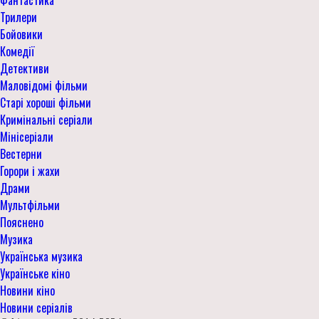
Трилери
Бойовики
Комедії
Детективи
Маловідомі фільми
Старі хороші фільми
Кримінальні серіали
Мінісеріали
Вестерни
Горори і жахи
Драми
Мультфільми
Пояснено
Музика
Українська музика
Українське кіно
Новини кіно
Новини серіалів