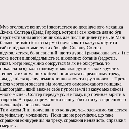
Мур оголошує конкурс і звертається до досвідченого механіка
Джека Солтера (Девід Гарбор), котрий і сам колись давно був
перспективним автогонщиком, але після інциденту на Ле-Мані
більше не зміг сісти за кермо і почав, як то кажуть, крутити
гайки під капотами чужих болідів. Спершу Солтер
відмовляється, бо впевнений, що то дурна і ризикована затія, і не
хоче нести відповідальність за нікчемних ботанів (задротів,
ґіків), котрі неодмінно обісруться (а як не обісруться, то
покалічаться), коли піднімуть закляклі дупи зі своїх зручних
тепленьких домашніх крісел і опиняться на реальному треку,
там, де після крешу немає кнопки «почати гру заново»… Проте
після чергової зневаги від молодого самозакоханого гонщика
Lamborghini, який вважає себе пупом землі і вказує механікові
«його місце», Солтер передумує. Не тому, що починає вірити в
задротів. А заради примарного шансу збити пиху з гарненького
личка пафосного хвалька.
Тим часом Янн, почувши про конкурс, теж одержимо хапається
за унікальну можливість. Поки що не розуміючи, що таке
справжня конкуренція на треку, справжня ненависть, справжня
смерть…