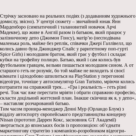
Стрічку засновано на реальних подіях (з додаванням художнього
домислу, звісно). У центрі сюжету – звичайний юнак Янн
Марденборо (симпатичний і талановитий новачок Арчі
Мадекве), що живе в Англії разом із батьком, який працює у
залізничному депо (Джимон Гонсу), матір’ю (несподівана
маленька роль, майже без реплік, співачки Джері Галлівелл, що
колись давно була Джинджер Спайс у раритетному поп-гурті
Spice Girls) і молодшим братом, який грає у футбол і складає
кубки на трофейну полицю. Батько, який і сам колись був
футбольним гравцем, вельми пишається молодшим сином. А от
старшого геть не розуміє, бо той майже не виходить зі своєї
кімнати і цілодобово шпилиться на PlayStation у перегонові
відеоігри, точніше у автосимулятор Gran Turismo, мріючи колись
потрапити на справжній трек… «Гра і реальність – геть різні
речі. Тож час вже перестати мріяти і обрати справжню професію,
скласти доцільний життєвий план. Інакше скінчиш як я, у депо»,
– наставляє розчарований батько.
Тим часом пронира-менеджер Денні Мур (Орландо Блум) з
відділу автоспорту європейського представництва концерну
Nissan (прототип Даррен Кокс, засновник GT Академії)
звертається до японських босів із пропозицією: об’єднати
маркетингову стратегію з компанією-розробником відеогри-