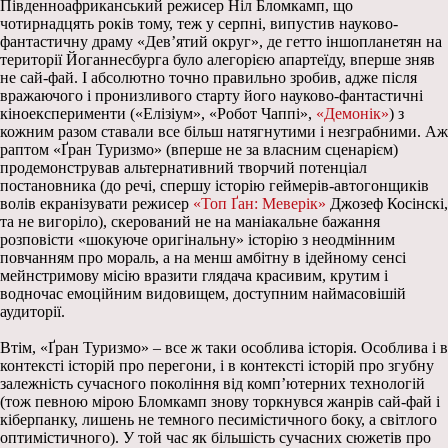
Південноафриканський режисер Ніл Бломкамп, що
чотирнадцять років тому, теж у серпні, випустив науково-
фантастичну драму «Дев’ятий округ», де гетто іншопланетян на
території Йоганнесбурга було алегорією апартеїду, вперше зняв
не сай-фай. І абсолютно точно правильно зробив, адже після
вражаючого і пронизливого старту його науково-фантастичні
кіноексперименти («Елізіум», «Робот Чаппі»,
«Демонік»
) з
кожним разом ставали все більш натягнутими і незграбними. Аж
раптом «Ґран Туризмо» (вперше не за власним сценарієм)
продемонстрував альтернативний творчий потенціал
постановника (до речі, спершу історію геймерів-автогонщиків
волів екранізувати режисер
«Топ Ґан: Меверік»
Джозеф Косінскі,
та не вигоріло), скерований не на маніакальне бажання
розповісти «шокуюче оригінальну» історію з неодмінним
повчанням про мораль, а на менш амбітну в ідейному сенсі
мейнстримову місію вразити глядача красивим, крутим і
водночас емоційним видовищем, доступним наймасовішій
аудиторії.
Втім, «Ґран Туризмо» – все ж таки особлива історія. Особлива і в
контексті історій про перегони, і в контексті історій про згубну
залежність сучасного покоління від комп’ютерних технологій
(тож певною мірою Бломкамп знову торкнувся жанрів сай-фай і
кіберпанку, лишень не темного песимістичного боку, а світлого
оптимістичного). У той час як більшість сучасних сюжетів про