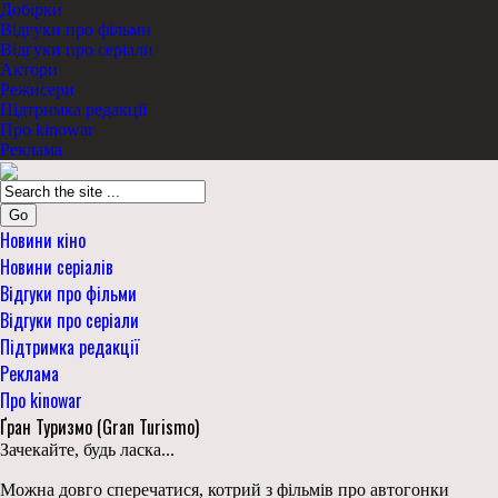
Добірки
Відгуки про фільми
Відгуки про серіали
Актори
Режисери
Підтримка редакції
Про kinowar
Реклама
Go
Новини кіно
Новини серіалів
Відгуки про фільми
Відгуки про серіали
Підтримка редакції
Реклама
Про kinowar
Ґран Туризмо (Gran Turismo)
Зачекайте, будь ласка...
Можна довго сперечатися, котрий з фільмів про автогонки