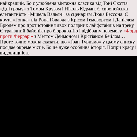
найкращий. Бо є улюблена вінтажна класика від Тоні Скотта
«Дні грому» з Томом Крузом і Ніколь Кідман. Є європейська
елегантність «Мішель Вальян» за сценарієм Люка Бессона. Є
крута «Гонка» від Рона Говарда з Крісом Гемсвортом і Даніелем
Брюлем про протистояння двох полярних лайфстайлів на треку.
Є трагічний байопік про бюрократію і відібрану перемогу
«Форд
проти Феррарі»
з Меттом Деймоном і Крістіаном Бейлом…
Проте точно можна сказати, що «Ґран Туризмо» у цьому списку
посідає окреме місце. Бо це дуже особлива історія. Попри красу і
видовищність.