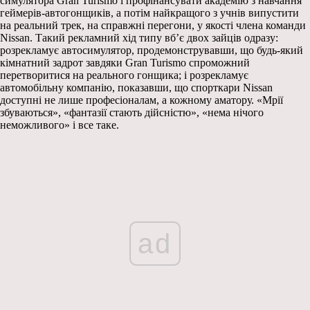
симулятора Gran Turismo і профінансувати академію з навчання
геймерів-автогонщиків, а потім найкращого з учнів випустити
на реальний трек, на справжні перегони, у якості члена команди
Nissan. Такий рекламний хід типу вб’є двох зайців одразу:
розрекламує автосимулятор, продемонструвавши, що будь-який
кімнатний задрот завдяки Gran Turismo спроможний
перетворитися на реального гонщика; і розрекламує
автомобільну компанію, показавши, що спорткари Nissan
доступні не лише професіоналам, а кожному аматору. «Мрії
збуваються», «фантазії стають дійсністю», «нема нічого
неможливого» і все таке.
ad