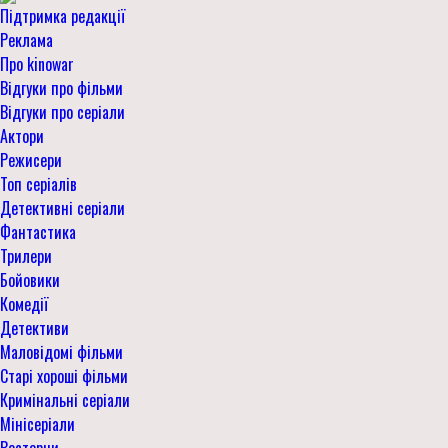
Підтримка редакції
Реклама
Про kinowar
Відгуки про фільми
Відгуки про серіали
Актори
Режисери
Топ серіалів
Детективні серіали
Фантастика
Трилери
Бойовики
Комедії
Детективи
Маловідомі фільми
Старі хороші фільми
Кримінальні серіали
Мінісеріали
Вестерни