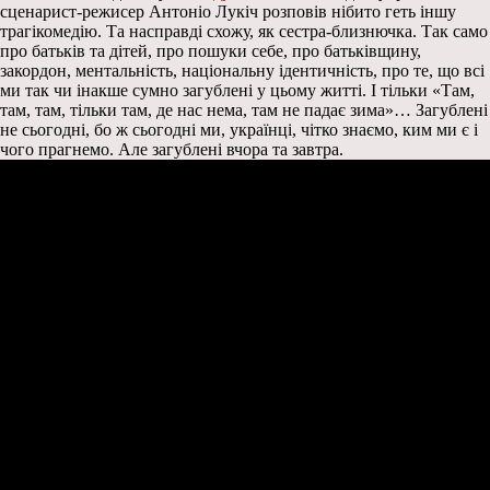
сценарист-режисер Антоніо Лукіч розповів нібито геть іншу
трагікомедію. Та насправді схожу, як сестра-близнючка. Так само
про батьків та дітей, про пошуки себе, про батьківщину,
закордон, ментальність, національну ідентичність, про те, що всі
ми так чи інакше сумно загублені у цьому житті. І тільки «Там,
там, там, тільки там, де нас нема, там не падає зима»… Загублені
не сьогодні, бо ж сьогодні ми, українці, чітко знаємо, ким ми є і
чого прагнемо. Але загублені вчора та завтра.