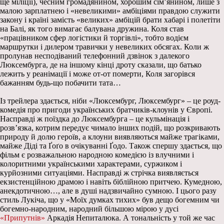
ще міліції), чесним громадянином, хорошим сім’янином, лише з
малою зарплатнею і «невеликими» амбіціями правдою служити
закону і країні замість «великих» амбіцій брати хабарі і полетіти
на Балі, як того вимагає балувана дружина. Коля став
«працівником сфер логістики й торгівлі», тобто водієм
маршрутки і дилером травички у невеликих обсягах. Коли ж
пролунав несподіваний телефонний дзвінок з далекого
Люксембурга, де на іншому кінці дроту сказали, що батько
лежить у реанімації і може от-от померти, Коля загорівся
бажанням будь-що побачити тата…
Із трейлера здається, ніби «Люксембург, Люксембург» – це роуд-
комедія про пригоди українських братчиків-клоунів у Європі.
Насправді ж поїздка до Люксембурга – це кульмінація і
розв’язка, котрим передує чимало інших подій, що розкривають
природу й долю героїв, а клоуни виявляються майже трагіками,
майже Діді та Ґоґо в очікуванні Ґодо. Також спершу здається, що
фільм є розважальною народною комедією із влучними і
колоритними українськими характерами, суржиком і
курйозними ситуаціями. Насправді ж стрічка виявляється
екзистенційною драмою і навіть біблійною притчею. Кумедною,
анекдотичною…, але в душі надзвичайно сумною. І цього разу
стиль Лукіча, що у «Моїх думках тихих» був дещо богемним чи
богемно-народним, народний більшою мірою у дусі
«Припутнів»
Аркадія Непиталюка. А тональність у той же час