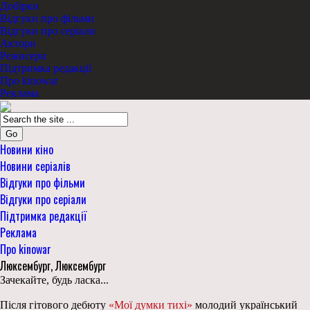
Добірки
Відгуки про фільми
Відгуки про серіали
Актори
Режисери
Підтримка редакції
Про kinowar
Реклама
Go
Новини кіно
Новини серіалів
Відгуки про фільми
Відгуки про серіали
Підтримка редакції
Реклама
Про kinowar
Люксембург, Люксембург
Зачекайте, будь ласка...
Після гітового дебюту
«Мої думки тихі»
молодий український