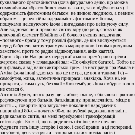
буквального братовбивства (хоча фігурально дещо, що можна
символічним «братовбивством» назвати, таки відбувається). І
одержимість фантомним батьком, не живою людиною, а певним
образом – це релігійна одержимість фантомним богом,
пошуками неіснуючого ідола і вигадками про неіснуючу силу.
Але водночас це й право на світлу віру (до речі, спокута як
ключовий елемент біблійного й божого вчення наздоганяє
«поганого» брата у тому розділі фабули, де він вислужується
перед бабунею, котру травмував маршруткою і своїм кричущим
хамством, проте то радше відшкодування, аніж каяття).
Один з братів Насірових перед київською прем’єрою стрічки
жартома сказав у глядацький зал: «Не очікуйте багато!.. Тобто не
від фільму, а від нашої акторської гри». Та насправді гра Раміла й
Аміла (хоча іноді здається, що це не гра, це вони такими і є) –
самобутня, жива, автентична прикраса і знахідка. Хоча ні, не
прикраса, а сама суть, без якої «Люксембург, Люксембург» точно
не стався б.
Антоніо Лукіч, цього разу ще глибше, тяжче, з більшою гіркотою
рефлексуючи про батьків, батьківщину, приналежність, місце в
житті…, говорить про загублене покоління народжених
наприкінці 80-х – початку 90-х, на рубежі радикальних змін і
радикальних світів, на межі перебудови і трансформації
світоглядів. Бо ж ті, що народились пізніше, вже почали
будувати геть іншу історію і свою, і своєї країни, а ці попередні,
загублені, десь застрягли і запропастилися поміж часів і