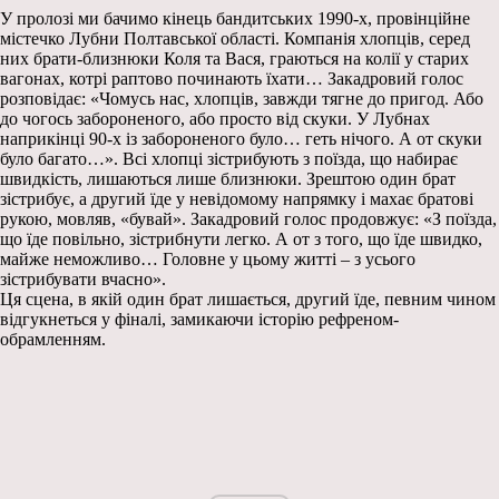
У пролозі ми бачимо кінець бандитських 1990-х, провінційне
містечко Лубни Полтавської області. Компанія хлопців, серед
них брати-близнюки Коля та Вася, граються на колії у старих
вагонах, котрі раптово починають їхати… Закадровий голос
розповідає: «Чомусь нас, хлопців, завжди тягне до пригод. Або
до чогось забороненого, або просто від скуки. У Лубнах
наприкінці 90-х із забороненого було… геть нічого. А от скуки
було багато…». Всі хлопці зістрибують з поїзда, що набирає
швидкість, лишаються лише близнюки. Зрештою один брат
зістрибує, а другий їде у невідомому напрямку і махає братові
рукою, мовляв, «бувай». Закадровий голос продовжує: «З поїзда,
що їде повільно, зістрибнути легко. А от з того, що їде швидко,
майже неможливо… Головне у цьому житті – з усього
зістрибувати вчасно».
Ця сцена, в якій один брат лишається, другий їде, певним чином
відгукнеться у фіналі, замикаючи історію рефреном-
обрамленням.