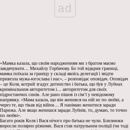
ad
«Мамка казала, що своїм народженням ми з братом маємо
завдячувати… Михайлу Горбачову. Бо той відкрив границі,
мамка поїхала за граніцу у складі якоїсь делегації і звідти
привезла мужа-югослава і нас», – розповідає оповідач. Оповідач
– це Коля, котрий згадує дитинство і батька, що був у Лубнах
кримінальним авторитетом і… авторитетом для своїх
підростаючих синів. Але рано пішов із сім’ї у невідомому
напрямку. «Мама казала, що він женився на ній нє по любві, а
через те, що тікав від війни… Я панімаю женитися заради
Парижа. Але якщо женишся заради Лубнів, то, думаю, то точно
по любві».
Багато років Коля і Вася нічого про батька не чули. Близнюки
виросли полярно різними. Вася став патрульним поліції (чи тоді