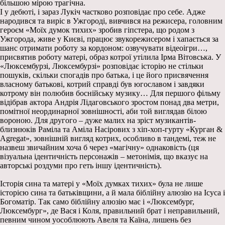
більшою мірою трагічна.
І у дебюті, і зараз Лукіч частково розповідає про себе. Адже
народився та виріс в Ужгороді, вивчився на режисера, головним
героєм «Моїх думок тихих» зробив гіпстера, що родом з
Ужгорода, живе у Києві, працює звукорежисером і хапається за
шанс отримати роботу за кордоном: озвучувати відеоігри…,
присвятив роботу матері, образ котрої утілила Ірма Вітовська. У
«Люксембурзі, Люксембурзі» розповідає історію не стільки
пошуків, скільки спогадів про батька, і це його присвячення
власному батькові, котрий справді був югославом і завдяки
котрому він полюбив боснійську музику… Для першого фільму
відібрав актора Андрія Лідаговського зростом понад два метри,
помітної неординарної зовнішності, аби той виглядав білою
вороною. Для другого – дуже малих на зріст музикантів-
близнюків Раміла та Аміла Насірових з хіп-хоп-гурту «Курган &
Agregat», зовнішній вигляд котрих, особливо в тандемі, теж не
назвеш звичайним хоча б через «магічну» однаковість (ця
візуальна ідентичність персонажів – метонімія, що вказує на
авторські роздуми про геть іншу ідентичність).
Історія сина та матері у «Моїх думках тихих» була не лише
історією сина та батьківщини, а й мала біблійну алюзію на Ісуса і
Богоматір. Так само біблійну алюзію має і «Люксембург,
Люксембург», де Вася і Коля, правильний брат і неправильний,
певним чином уособлюють Авеля та Каїна, лишень без