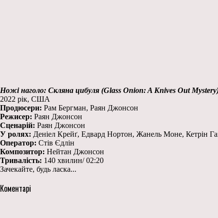
Ножі наголо: Скляна цибуля (Glass Onion: A Knives Out Mystery
2022 рік, США
Продюсери:
Рам Бергман, Раян Джонсон
Режисер:
Раян Джонсон
Сценарій:
Раян Джонсон
У ролях:
Деніел Крейґ, Едвард Нортон, Жанель Моне, Кетрін Ган
Оператор:
Стів Єдлін
Композитор:
Нейтан Джонсон
Тривалість:
140 хвилин/ 02:20
Зачекайте, будь ласка...
Коментарі