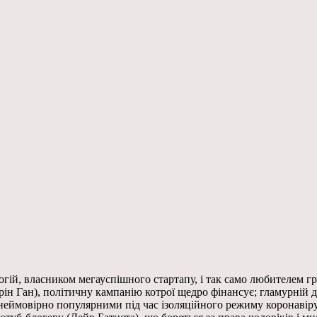
ій, власником мегауспішного стартапу, і так само любителем грат
ін Ган), політичну кампанію котрої щедро фінансує; гламурній д
еймовірно популярними під час ізоляційного режиму коронавіру