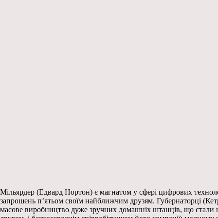
Мільярдер (Едвард Нортон) є магнатом у сфері цифрових технолог
запрошень п’ятьом своїм найближчим друзям. Губернаторці (Кетр
масове виробництво дуже зручних домашніх штанців, що стали н