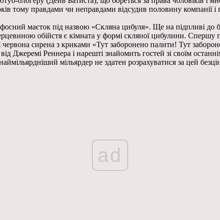
ютуб-блогеру (Дейв Батиста), що бореться за права чоловіків і м
років тому правдами чи неправдами відсудив половину компанії і
сний маєток під назвою «Скляна цибуля». Ще на підпливі до бере
ерцевиною обійстя є кімната у формі скляної цибулини. Спершу 
я червона сирена з криками «Тут заборонено палити! Тут заборон
від Джеремі Реннера і нарешті знайомить гостей зі своїм остан
наймільярдніший мільярдер не здатен розрахуватися за цей безці
ad