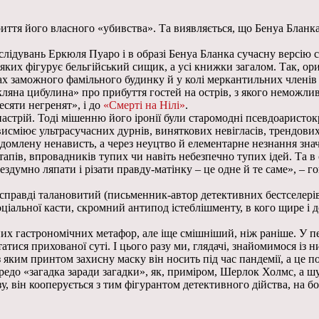
риття його власного «убивства». Та виявляється, що Бенуа Бланк
лідувань Еркюля Пуаро і в образі Бенуа Бланка сучасну версію с
в яких фігурує бельгійський сищик, а усі книжки загалом. Так, о
інах заможного фамільного будинку й у колі меркантильних членів
на цибулина» про прибуття гостей на острів, з якого неможливо 
есяти негренят», і до
«Смерті на Нілі»
.
астрій. Тоді мішенню його іронії були старомодні псевдоаристокр
н висміює ультрасучасних дурнів, виняткових невігласів, трендов
омлену ненависть, а через неуцтво й елементарне незнання значе
тапів, впровадників тупих чи навіть небезпечно тупих ідей. Та в
здумно ляпати і різати правду-матінку – це одне й те саме», – г
справді талановитий (письменник-автор детективних бестселерів 
оціальної касти, скромний антипод істеблішменту, в кого щире і 
их гастрономічних метафор, але іще смішніший, ніж раніше. У п
атися прихованої суті. І цього разу ми, глядачі, знайомимося із
з яким принтом захисну маску він носить під час пандемії, а це 
редо «загадка заради загадки», як, приміром, Шерлок Холмс, а ш
, він кооперується з тим фігурантом детективного дійства, на боц