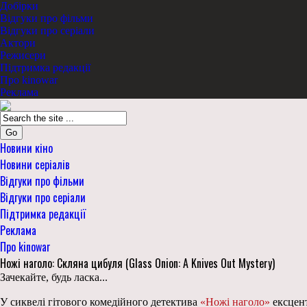
Добірки
Відгуки про фільми
Відгуки про серіали
Актори
Режисери
Підтримка редакції
Про kinowar
Реклама
Go
Новини кіно
Новини серіалів
Відгуки про фільми
Відгуки про серіали
Підтримка редакції
Реклама
Про kinowar
Ножі наголо: Скляна цибуля (Glass Onion: A Knives Out Mystery)
Зачекайте, будь ласка...
У сиквелі гітового комедійного детектива
«Ножі наголо»
ексцент