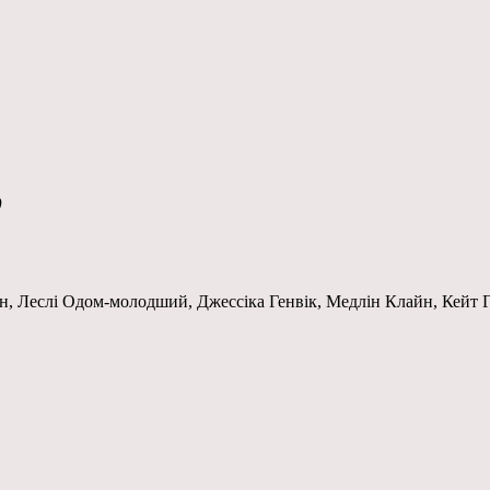
)
, Леслі Одом-молодший, Джессіка Генвік, Медлін Клайн, Кейт Га