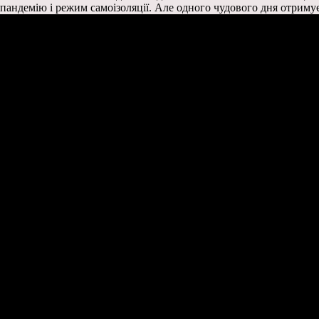
пандемію і режим самоізоляції. Але одного чудового дня отримує