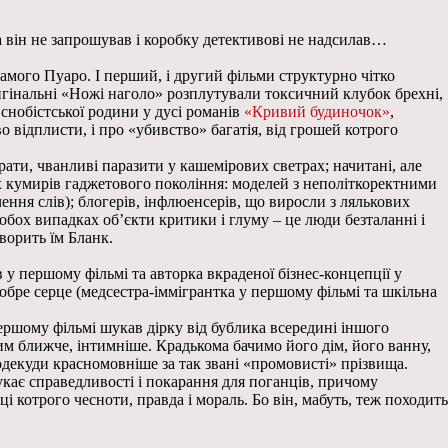
а він не запрошував і коробку детективові не надсилав…
амого Пуаро. І перший, і другий фільми структурно чітко
ригінальні «Ножі наголо» розплутували токсичний клубок брехні,
 снобістської родини у дусі романів
«Кривий будиночок»
,
відплисти, і про «убивство» багатія, від грошей котрого
ати, чванливі паразити у кашемірових светрах; начитані, але
их кумирів гаджетового покоління: моделей з неполіткоректними
ння слів); блогерів, інфлюенсерів, що виросли з лялькових
 обох випадках об’єкти критики і глуму – це люди безталанні і
оворить їм Бланк.
у першому фільмі та авторка вкраденої бізнес-концепції у
добре серце (медсестра-іммігрантка у першому фільмі та шкільна
ершому фільмі шукав дірку від бублика всередині іншого
 ним ближче, інтимніше. Крадькома бачимо його дім, його ванну,
подекуди красномовніше за так звані «промовисті» прізвища.
укає справедливості і покарання для поганців, причому
і котрого чесноти, правда і мораль. Бо він, мабуть, теж походить