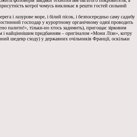
ножить фоловерів завдяки технологіям багатого покровителя; а
 присутність котрої чомусь викликає в решти гостей сильний
га і лазурове море, і білий пісок, і безпосередньо саму садибу
гостинний господар у курортному органічному одязі проводить
ено палити!», тільки-но хтось задимить), пригощає зірковим
нім і найціннішим придбанням – оригіналом «Мони Лізи», котру
нний шедевр сходу) у державних очільників Франції, оскільки