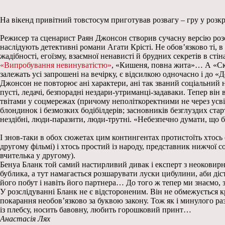
На вікенд привітний товстосум приготував розвагу – гру у розк
Режисер та сценарист Раян Джонсон створив сучасну версію розс
наслідують детективні романи Агати Крісті. Не обов’язково ті, 
жадібності, егоїзму, взаємної ненависті й брудних секретів в ст
«Випробування невинуватістю»
, «Кишеня, повна жита»… А «Скля
залежать усі запрошені на вечірку, є відсилкою одночасно і до «Д
Джонсон не повторює ані характери, ані так званий соціальний н
пусті, ледачі, безпорадні нездари-утриманці-задаваки. Тепер ві
твітами у соцмережах (причому неполіткоректними не через усвід
блондинок і безмозких бодібілдерів; засновників безглуздих стар
нездібні, люди-паразити, люди-трутні. «Небезпечно думати, що бе
І знов-таки в обох сюжетах цим контингентах протистоїть хтось 
другому фільмі) і хтось простий із народу, представник нижчої с
вчителька у другому).
Бенуа Бланк той самий настирливий дивак і експерт з неоковирн
бублика, а тут намагається розшарувати луски цибулини, аби діст
його побут і навіть його партнера… До того ж тепер ми знаємо, 
У розслідуванні Бланк не є відстороненим. Він не обмежується к
покарання необов’язково за буквою закону. Тож як і минулого разу
із плебсу, носить бавовну, любить горошковий принт…
Анастасія Лях