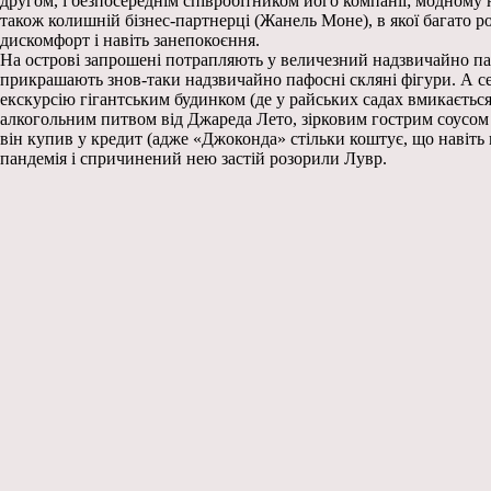
другом, і безпосереднім співробітником його компанії; модному 
також колишній бізнес-партнерці (Жанель Моне), в якої багато 
дискомфорт і навіть занепокоєння.
На острові запрошені потрапляють у величезний надзвичайно пафо
прикрашають знов-таки надзвичайно пафосні скляні фігури. А с
екскурсію гігантським будинком (де у райських садах вмикаєтьс
алкогольним питвом від Джареда Лето, зірковим гострим соусом 
він купив у кредит (адже «Джоконда» стільки коштує, що навіть 
пандемія і спричинений нею застій розорили Лувр.