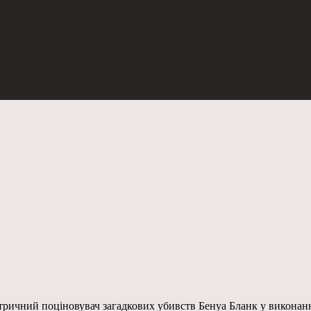
ричний поціновувач загадкових убивств Бенуа Бланк у виконанні