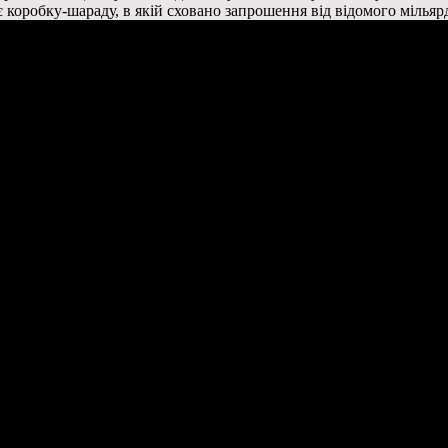
 коробку-шараду, в якій сховано запрошення від відомого мільяр