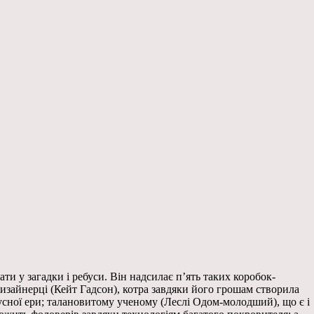
и у загадки і ребуси. Він надсилає п’ять таких коробок-
изайнерці (Кейт Гадсон), котра завдяки його грошам створила
сної ери; талановитому ученому (Леслі Одом-молодший), що є і