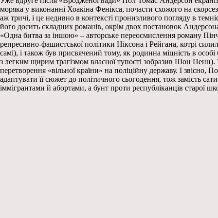
Уже вдруге після «Вродженої вади» Пол Томас Андерсон екраніз
моряка у виконанні Хоакіна Фенікса, почасти схожого на скорсез
аж тричі, і це недивно в контексті пронизливого погляду в темні
його досить складних романів, окрім двох постановок Андерсона
«Одна битва за іншою» – авторське переосмислення роману Пінч
репресивно-фашистської політики Ніксона і Рейгана, котрі сили
самі), і також був присвячений тому, як родинна міцність в осо
з легким щирим трагізмом власної тупості зобразив Шон Пенн). 
перетворення «вільної країни» на поліційну державу. І звісно, 
адаптувати її сюжет до політичного сьогодення, тож замість сат
іммігрантами й абортами, а бунт проти республіканців старої шк