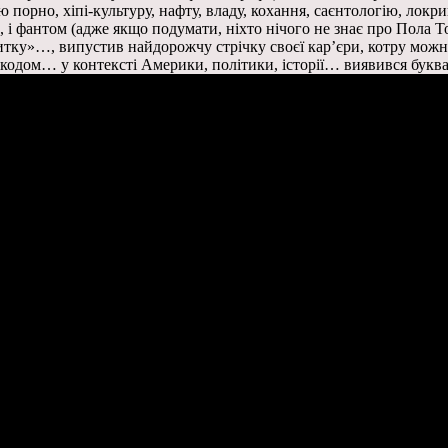
порно, хіпі-культуру, нафту, владу, кохання, саєнтологію, локриц
 і фантом (адже якщо подумати, ніхто нічого не знає про Пола То
тку»…, випустив найдорожчу стрічку своєї кар’єри, котру можна
кодом… у контексті Америки, політики, історії… виявився букваль