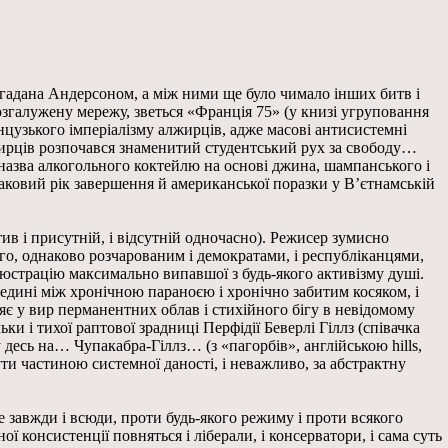
вигадана Андерсоном, а між ними ще було чимало інших битв і
озгалужену мережу, зветься «Франція 75» (у книзі угруповання
ранцузького імперіалізму алжирців, адже масові антисистемні
лжирців розпочався знаменитий студентський рух за свободу…
назва алкогольного коктейлю на основі джина, шампанського і
аковий рік завершення й американської поразки у В’єтнамській
в і присутній, і відсутній одночасно). Режисер зумисно
ього, однаково розчарованим і демократами, і республіканцями,
ілюстрацію максимально випавшої з будь-якого активізму душі.
едині між хронічною параноєю і хронічно забитим косяком, і
пляє у вир перманентних облав і стихійного бігу в невідомому
і тихої раптової зрадниці Перфідії Беверлі Гіллз (співачка
 десь на… Чупакабра-Гіллз… (з «пагорбів», англійською hills,
ути частиною системної даності, і неважливо, за абстрактну
 завжди і всюди, проти будь-якого режиму і проти всякого
ї консистенції повняться і ліберали, і консерватори, і сама суть