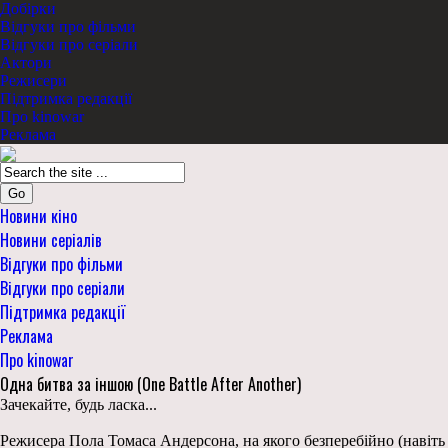
Добірки
Відгуки про фільми
Відгуки про серіали
Актори
Режисери
Підтримка редакції
Про kinowar
Реклама
Go
Новини кіно
Новини серіалів
Відгуки про фільми
Відгуки про серіали
Підтримка редакції
Реклама
Про kinowar
Одна битва за іншою (One Battle After Another)
Зачекайте, будь ласка...
Режисера Пола Томаса Андерсона, на якого безперебійно (навіть 