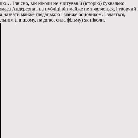
ю… І звісно, він ніколи не зчитував її (історію) буквально.
маса Андерсона і на публіці він майже не з’являється, і творчий
 назвати майже глядацькою і майже бойовиком. І здається,
ним (і в цьому, на диво, сила фільму) як ніколи.