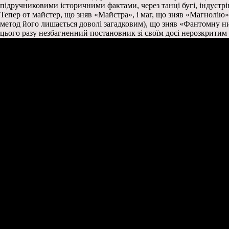
підручниковими історичними фактами, через танці бугі, індустрію 
Тепер от майстер, що зняв «Майстра», і маг, що зняв «Магнолію»,
метод його лишається доволі загадковим), що зняв «Фантомну ни
цього разу незбагненний постановник зі своїм досі нерозкритим 