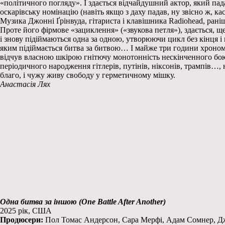
«політичного погляду». І здається відчайдушний актор, який па
оскарівську номінацію (навіть якщо з даху падав, ну звісно ж, кас
Музика Джонні Ґрінвуда, гітариста і клавішника Radiohead, ран
Проте його фірмове «зациклення» («звукова петля»), здається, ще
і знову підіймаються одна за одною, утворюючи цикл без кінця і
яким підіймається битва за битвою… І майже три години хроном
відчув власною шкірою гнітючу монотонність нескінченного бою,
періодичного народження гітлерів, путінів, ніксонів, трампів…
благо, і чужу живу свободу у герметичному мішку.
Анастасія Лях
Одна битва за іншою (One Battle After Another)
2025 рік, США
Продюсери:
Пол Томас Андерсон, Сара Мерфі, Адам Сомнер, Д