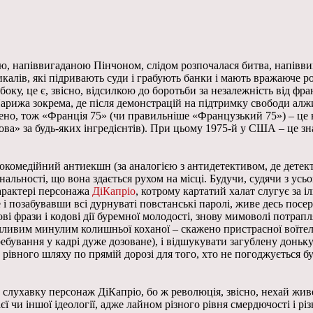
твою, напіввигаданою Пінчоном, слідом розпочалася битва, напів
икалів, які підривають суди і грабують банки і мають вражаюче р
 боку, це є, звісно, відсилкою до боротьби за незалежність від ф
о Парижа зокрема, де після демонстрацій на підтримку свободи а
ено, тож «Франція 75» (чи правильніше «Французький 75») – це 
ва» за будь-яких інгредієнтів). При цьому 1975-й у США – це зн
омедійний антиекшн (за аналогією з антидетективом, де детекти
нальності, що вона здається рухом на місці. Будучи, судячи з ус
арактері персонажа
ДіКапріо
, котрому картатий халат слугує за 
 позабувавши всі дурнуваті повстанські паролі, живе десь посер
дові фрази і кодові дії буремної молодості, знову мимоволі потра
вим минулим колишньої коханої – скажено пристрасної воїтельки 
ебування у кадрі дуже дозоване), і відшукувати загублену доньку
 рівного шляху по прямій дорозі для того, хто не погоджується б
слухавку персонаж ДіКапріо, бо ж революція, звісно, нехай живе
чи іншої ідеології, адже лайном різного рівня смердючості і різно