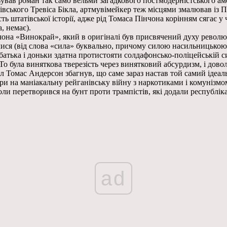
ував роман так само вельми загадкового постмодерністського ам
івського Тревіса Бікла, артмувімейкер теж місцями змалював із 
сть штатівської історії, адже рід Томаса Пінчона корінням сягає 
, немає).
она «Винокрай», який в оригіналі був присвячений духу революц
лися (від слова «сила» буквально, причому силою насильницькою
бі батька і доньки здатна протистояти солдафонсько-поліцейські
То була виняткова тверезість через винятковий абсурдизм, і до
Пол Томас Андерсон збагнув, що саме зараз настав той самий іде
ири на маніакальну рейганівську війну з наркотиками і комунізмо
оли перетворився на бунт проти трампістів, які додали республі
ad