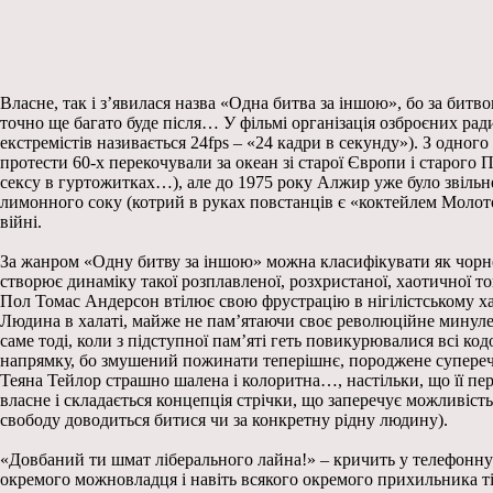
Власне, так і з’явилася назва «Одна битва за іншою», бо за би
точно ще багато буде після… У фільмі організація озброєних рад
екстремістів називається 24fps – «24 кадри в секунду»). З одного
протести 60-х перекочували за океан зі старої Європи і старог
сексу в гуртожитках…), але до 1975 року Алжир уже було звільн
лимонного соку (котрий в руках повстанців є «коктейлем Молото
війні.
За жанром «Одну битву за іншою» можна класифікувати як чорнок
створює динаміку такої розплавленої, розхристаної, хаотичної то
Пол Томас Андерсон втілює свою фрустрацію в нігілістському х
Людина в халаті, майже не пам’ятаючи своє революційне минуле і
саме тоді, коли з підступної пам’яті геть повикурювалися всі ко
напрямку, бо змушений пожинати теперішнє, породжене суперечли
Теяна Тейлор страшно шалена і колоритна…, настільки, що її пер
власне і складається концепція стрічки, що заперечує можливість
свободу доводиться битися чи за конкретну рідну людину).
«Довбаний ти шмат ліберального лайна!» – кричить у телефонну 
окремого можновладця і навіть всякого окремого прихильника тієї 