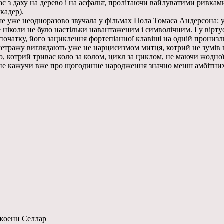
дає з даху на дерево і на асфальт, пролітаючи вайлуватими ривк
кадер).
іше уже неодноразово звучала у фільмах Пола Томаса Андерсона:
 ніколи не було настільки навантаженим і символічним. І у вірту
 початку, його зациклення фортепіанної клавіші на одній пронизл
етражу виглядають уже не нарцисизмом митця, котрий не зумів п
 котрий триває коло за колом, цикл за циклом, не маючи жодної 
, не кажучи вже про щогодинне народження значно менш амбітних
жоенн Селлар