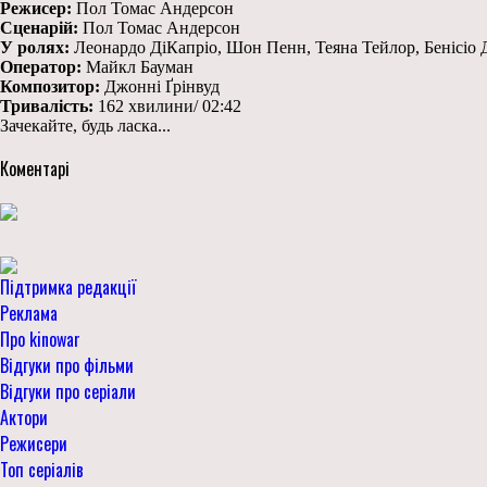
Режисер:
Пол Томас Андерсон
Сценарій:
Пол Томас Андерсон
У ролях:
Леонардо ДіКапріо, Шон Пенн, Теяна Тейлор, Бенісіо Де
Оператор:
Майкл Бауман
Композитор:
Джонні Ґрінвуд
Тривалість:
162 хвилини/ 02:42
Зачекайте, будь ласка...
Коментарі
Підтримка редакції
Реклама
Про kinowar
Відгуки про фільми
Відгуки про серіали
Актори
Режисери
Топ серіалів