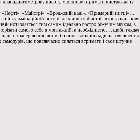
ами дванадцятиметрову висоту, має знову отримати вистраждану
 у «Нафті», «Майстрі», «Вродженій ваді», «Примарній нитці»…
озній кульмінаційній погоні, де хвилі горбистої автостради знову
ивій ноті здається тим самим ідеально гостро ріжучим звуком, з
орізати самого себе в монтажній, а необхідністю…, щоби глядач
надії на завершення війни, бо немає жодної надії на завершення
 самодурів, що повсякчасно силяться втримати і своє штучне