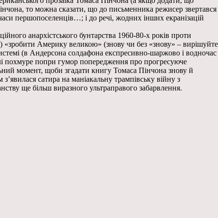
ериканського прозаїка Томаса Пінчона (а якщо додати, що
Пінчона, то можна сказати, що до письменника режисер звертався
у часи першопоселенців…; і до речі, жодних інших екранізацій
ійного анархістського бунтарства 1960-80-х років проти
) «зробити Америку великою» (знову чи без «знову» – вирішуйте
й системі (в Андерсона солдафона експресивно-шаржово і водночас
волі похмуре попри гумор попередження про прогресуюче
альний момент, щоби згадати книгу Томаса Пінчона знову й
м з’явилася сатира на маніакальну трампівську війну з
канству ще більш виразного ультраправого забарвлення.