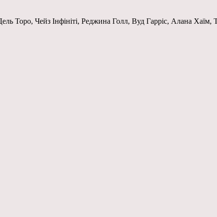
ль Торо, Чейз Інфініті, Реджина Голл, Вуд Гарріс, Алана Хаїм, 