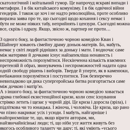
скатологічний і коїтальний гумор. Це напрочуд яскраві випади і
метафори. І в бік китайського комунізму. І в бік одвічної війни
гендерів. І також це хоч і не надто революційна, проте особливо
виразна заява про те, що сьогодні щодо кохання і сексу немає і
бути не може ніяких табу, неприйнять і цензури. Сьогодні можна
все, скрізь і одразу. Якщо, звісно ж, партнер не проти…
З одного боку, за фантастичною чорною комедією Кван і
Шайнерт ховають сімейну драму доньок-матерів. Бо, мабуть,
немає у світі людей рідніших за доньку і мати. І водночас саме
між матерями й дочками існує найзапекліша ненависть і
неспроможність порозумітися. Нескінченна кількість взаємних
претензій й образ, звинувачень і неспроможностей надати одна
одній свободу рішень і виборів. Тверде й уперте, як в каменюки,
небажання порозумітися і поступитися. Тож безперечно
невипадково ця дика супергеройська битва розгортається саме
між дочкою і матір’ю.
А з іншого боку, за фантастичною чорною комедією ховається
драма глибокої екзистенційної кризи, коли сенс існування
стрімко летить і щезає у чорній дірі. Це криза і доросла (зріла), і
підліткова чи то юнацька. І жіноча, і чоловіча. Це криза, що рано
чи пізно накриває усіх і усюди. І мабуть, найгарніше і
найприємніше те, що, якщо вірити авторам, ми,
найзвичайнісінькі люди; ті, що ніби усе життя живуть без
якогось особливого таланту чи дару; ті, які уміють «усього