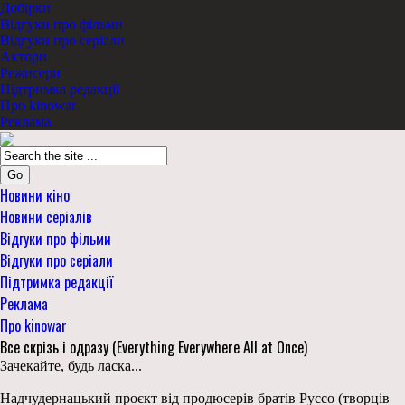
Добірки
Відгуки про фільми
Відгуки про серіали
Актори
Режисери
Підтримка редакції
Про kinowar
Реклама
Go
Новини кіно
Новини серіалів
Відгуки про фільми
Відгуки про серіали
Підтримка редакції
Реклама
Про kinowar
Все скрізь і одразу (Everything Everywhere All at Once)
Зачекайте, будь ласка...
Надчудернацький проєкт від продюсерів братів Руссо (творців