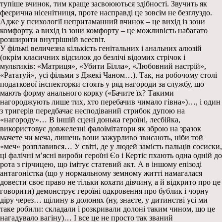
тупіше вчинок, тим краще засвоюються здібності. Звучить як
феєрична нісенітниця, проте насправді це зовсім не безглуздо.
Адже у психології непритаманний вчинок – це вихід із зони
комфорту, а вихід із зони комфорту – це можливість набагато
розширити внутрішній всесвіт.
У фільмі величезна кількість генітальних і анальних алюзій
(окрім класичних відсилок до безлічі відомих стрічок і
мультиків: «Матриця», «Убити Білла», «Любовний настрій»,
«Рататуй», усі фільми з Джекі Чаном…). Так, на робочому столі
податкової інспекторки стоять у ряд нагороди за службу, що
мають форму анального корку («Бачите їх? Такими
нагороджують лише тих, хто перебачив чимало гівна»)…, і один
з тригерів передбачає несподіваний стрибок дупою на
«нагороду»… В іншій сцені донька героїні, лесбійка,
використовує довжелезні фалоімітатори як зброю на зразок
мачете чи меча, лишень вони зажурливо звисають, ніби той
«меч» розплавився… У світі, де у людей замість пальців сосиски,
ці фалічні м’ясні вироби героїні Єо і Кертіс пхають одна одній до
рота з гірчицею, що імітує статевий акт. А в іншому епізоді
антагоністка (що у нормальному земному житті намагалася
довести своє право не тільки кохати дівчину, а й відкрито про це
говорити) демонструє героїні одкровення про бублик і чорну
діру через… щілину в долонях (ну, знаєте, у дитинстві усі ми
таке робили: складали і розкривали долоні таким чином, що це
нагадувало вагіну)… І все це не просто так званий