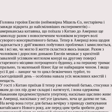
Головна героїня Евелін (неймовірна Мішель Єо, нестаріюча і
завжди відкрита до найсміливіших експериментів) –
американська китаянка, що поїхала з Китаю до Америки ще
замолоду разом з новоспеченим чоловіком всупереч волі
суворого консервативного батька. Тепер в Америці вона щодня
задихається у дріб’язкових побутових проблемах і замислюється,
як і всі ми, чи могло її життя скластися якось інакше. Разом з
чоловіком і дорослою донькою Евелін мешкає у крихітній
заваленій усіляким мотлохом конурі на другому поверсі
старезного місцями потрощеного будинку, а на першому тримає
пральню, та маленький бізнес йде не найкращим чином. І якщо
усі її дні – ланцюг чи то цикл безкінечних турбот, то
сьогоднішній день – особлива навала усіх можливих квестій і
нещасть.
У гості з Китаю приїхав її тепер уже немічний батько, стосунки з
яким до сих пір дуже складні і натягнуті, і вона одержима
бажанням продемонструвати упертюху, наскільки щасливо живе
в Америці, наскільки у неї усе ідеально, хоча це далеко не так.
На вечір вона готує для батька вечірку з приводу святкування
китайського Нового року, але перед цим треба зробити дуже