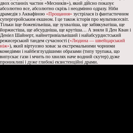
двох останніх частин «Месників»), який дійсно показує
абсолютно все, абсолютно скрізь і неодмінно одразу. Ніби
драмедія з Аквафіною
«Прощання»
зустрілася із фантастичним
супергеройським екшном. І це також історія про мультивсесвіт.
Тільки іще божевільніша, ще зухваліша, ще забіякуватіша, ще
йоржистіша, ще абсурдніша, ще крутіша… А зняли її Ден Кван і
Деніел Шайнерт, найнетривіальніший і найабсурдистський
режисерський тандем сучасності (
«Людина — швейцарський
ніж»
), який віртуозно ховає за екстремальними чорними
комедіями і найбезглуздішими образами (типу трупака, що
випускає гази і мчить по хвилях наче водний скутер) дуже
проникливі і дуже глибокі екзистенційні драми.