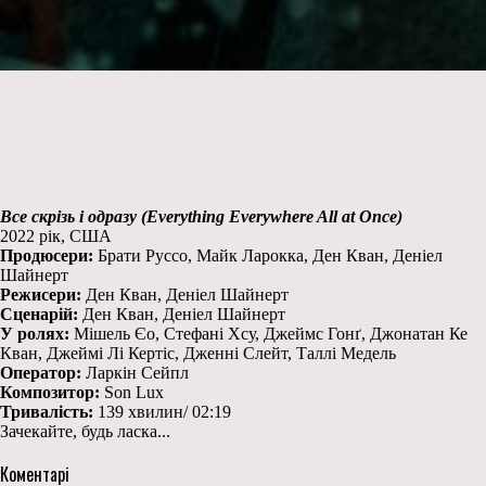
Все скрізь і одразу (Everything Everywhere All at Once)
2022 рік, США
Продюсери:
Брати Руссо, Майк Ларокка, Ден Кван, Деніел
Шайнерт
Режисери:
Ден Кван, Деніел Шайнерт
Сценарій:
Ден Кван, Деніел Шайнерт
У ролях:
Мішель Єо, Стефані Хсу, Джеймс Гонґ, Джонатан Ке
Кван, Джеймі Лі Кертіс, Дженні Слейт, Таллі Медель
Оператор:
Ларкін Сейпл
Композитор:
Son Lux
Тривалість:
139 хвилин/ 02:19
Зачекайте, будь ласка...
Коментарі