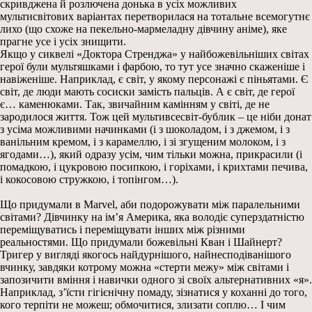
скривджена й розлючена донька в усіх можливих
мультисвітових варіантах перетворилася на тотальне всемогутнє
лихо (що схоже на пекельно-мармеладну дівчину аніме), яке
прагне усе і усіх знищити.
Якщо у сиквелі «Доктора Стренджа» у найбожевільніших світах
герої були мультяшками і фарбою, то тут усе значно скаженіше і
навіженіше. Наприклад, є світ, у якому персонажі є піньятами. Є
світ, де люди мають сосиски замість пальців. А є світ, де герої
є… каменюками. Так, звичайним камінням у світі, де не
зародилося життя. Тож цей мультивсесвіт-бублик – це ніби донат
з усіма можливими начинками (і з шоколадом, і з джемом, і з
ванільним кремом, і з карамеллю, і зі згущеним молоком, і з
ягодами…), який одразу усім, чим тільки можна, прикрасили (і
помадкою, і цукровою посипкою, і горіхами, і крихтами печива,
і кокосовою стружкою, і топінгом…).
Що придумали в Marvel, аби подорожувати між паралельними
світами? Дівчинку на ім’я Америка, яка володіє суперздатністю
переміщуватись і переміщувати інших між різними
реальностями. Що придумали божевільні Кван і Шайнерт?
Тригер у вигляді якогось найдурнішого, найнесподіванішого
вчинку, завдяки котрому можна «стерти межу» між світами і
запозичити вміння і навички одного зі своїх альтернативних «я».
Наприклад, з’їсти гігієнічну помаду, зізнатися у коханні до того,
кого терпіти не можеш; обмочитися, злизати соплю… І чим