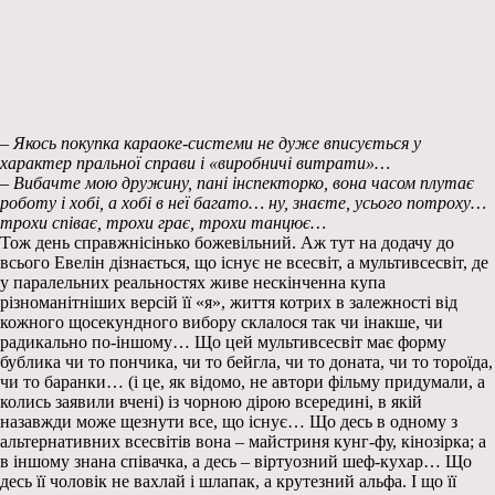
– Якось покупка караоке-системи не дуже вписується у
характер пральної справи і «виробничі витрати»…
– Вибачте мою дружину, пані інспекторко, вона часом плутає
роботу і хобі, а хобі в неї багато… ну, знаєте, усього потроху…
трохи співає, трохи грає, трохи танцює…
Тож день справжнісінько божевільний. Аж тут на додачу до
всього Евелін дізнається, що існує не всесвіт, а мультивсесвіт, де
у паралельних реальностях живе нескінченна купа
різноманітніших версій її «я», життя котрих в залежності від
кожного щосекундного вибору склалося так чи інакше, чи
радикально по-іншому… Що цей мультивсесвіт має форму
бублика чи то пончика, чи то бейгла, чи то доната, чи то тороїда,
чи то баранки… (і це, як відомо, не автори фільму придумали, а
колись заявили вчені) із чорною дірою всередині, в якій
назавжди може щезнути все, що існує… Що десь в одному з
альтернативних всесвітів вона – майстриня кунг-фу, кінозірка; а
в іншому знана співачка, а десь – віртуозний шеф-кухар… Що
десь її чоловік не вахлай і шлапак, а крутезний альфа. І що її