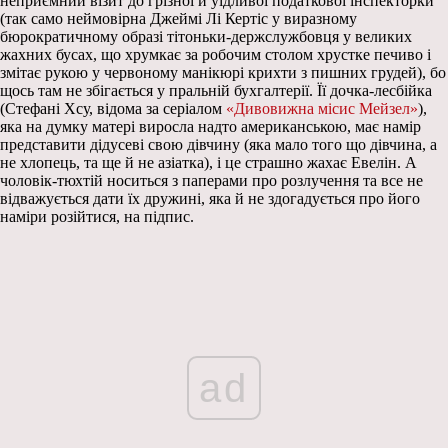
неприємний візит до грізної й уїдливої податкової інспекторки
(так само неймовірна Джеймі Лі Кертіс у виразному
бюрократичному образі тітоньки-держслужбовця у великих
жахних бусах, що хрумкає за робочим столом хрустке печиво і
змітає рукою у червоному манікюрі крихти з пишних грудей), бо
щось там не збігається у пральній бухгалтерії. Її дочка-лесбійка
(Стефані Хсу, відома за серіалом
«Дивовижна місис Мейзел»
),
яка на думку матері виросла надто американською, має намір
представити дідусеві свою дівчину (яка мало того що дівчина, а
не хлопець, та ще й не азіатка), і це страшно жахає Евелін. А
чоловік-тюхтій носиться з паперами про розлучення та все не
відважується дати їх дружині, яка й не здогадується про його
наміри розійтися, на підпис.
ad