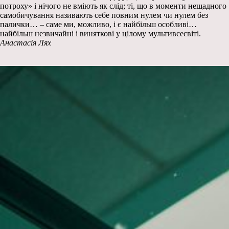
потроху» і нічого не вміють як слід; ті, що в моменти нещадного
самобичування називають себе повним нулем чи нулем без
палички… – саме ми, можливо, і є найбільш особливі…
найбільш незвичайні і виняткові у цілому мультивсесвіті.
Анастасія Лях