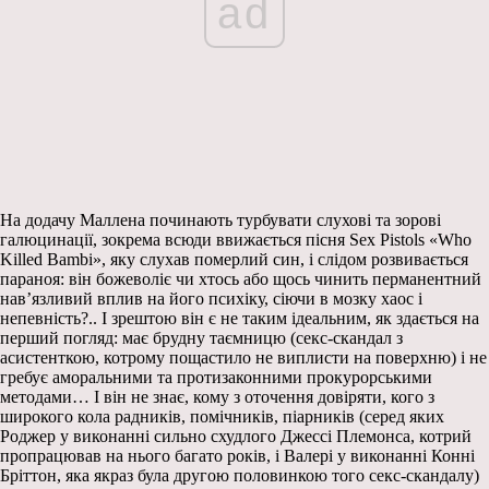
ad
На додачу Маллена починають турбувати слухові та зорові
галюцинації, зокрема всюди ввижається пісня Sex Pistols «Who
Killed Bambi», яку слухав померлий син, і слідом розвивається
параноя: він божеволіє чи хтось або щось чинить перманентний
нав’язливий вплив на його психіку, сіючи в мозку хаос і
непевність?.. І зрештою він є не таким ідеальним, як здається на
перший погляд: має брудну таємницю (секс-скандал з
асистенткою, котрому пощастило не виплисти на поверхню) і не
гребує аморальними та протизаконними прокурорськими
методами… І він не знає, кому з оточення довіряти, кого з
широкого кола радників, помічників, піарників (серед яких
Роджер у виконанні сильно схудлого Джессі Племонса, котрий
пропрацював на нього багато років, і Валері у виконанні Конні
Бріттон, яка якраз була другою половинкою того секс-скандалу)