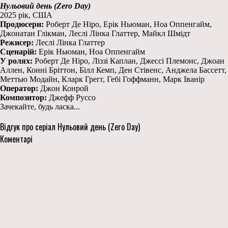
Нульовий день (Zero Day)
2025 рік, США
Продюсери:
Роберт Де Ніро, Ерік Ньюман, Ноа Оппенгайм,
Джонатан Глікман, Леслі Лінка Глаттер, Майкл Шмідт
Режисер:
Леслі Лінка Глаттер
Сценарій:
Ерік Ньюман, Ноа Оппенгайм
У ролях:
Роберт Де Ніро, Ліззі Каплан, Джессі Племонс, Джоан
Аллен, Конні Бріттон, Білл Кемп, Ден Стівенс, Анджела Бассетт,
Меттью Модайн, Кларк Грегг, Гебі Гоффманн, Марк Іванір
Оператор:
Джон Конрой
Композитор:
Джефф Руссо
Зачекайте, будь ласка...
Відгук про серіал Нульовий день (Zero Day)
Коментарі