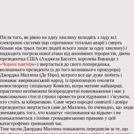
Після того, як рівно на одну хвилину виходять з ладу всі
електронні системи (що спричинює тотальні аварії і смерть
більше ніж трьох тисяч людей всього лише за одну хвилину) і
надходить погроза нової атаки від анонімних терористів, діюча
президентка США (Анджела Бассетт, королева Ваканди з
«Чорної пантери»
) звертається до свого попередника,
колишнього президента (а до того колишнього прокурора)
Джорджа Маллена (Де Ніро), котрого все ще дуже любить і
поважає американський народ, із пропозицією очолити
новостворену спеціальну Комісію, котра матиме найширші,
практично необмежені безпрецедентні повноваження і має у
максимально стислі строки провести розслідування і з’ясувати,
хто стоїть за кібератакою. Саме через народні симпатії і довіру
президентка звертається саме до Маллена, бо очевидно, що люди
зненавидять того, хто влаштує «полювання на відьом» і не
панькатиметься з їхніми громадянськими правами у цей
катастрофічно тривожний час.
Тим часом Джорджа Маллена поважають передовсім за те, що