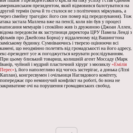
він пішов з президентського крісла на піку успіху і став єдиним
американським президентом, який відмовився балотуватися на
другий термін (хоча й то сталося не з політичних міркувань, а
через сімейну трагедію: його син помер від передозування). Тож
атака застала Маллена вже на пенсії, коли він був у процесі
написання мемуарів і спокійно жив із дружиною (Джоан Аллен,
відома передовсім як заступниця директора ЦРУ Памела Ленді з
фільмів про Джейсона Борна) у віддаленому від Вашингтона
заміському будинку. Сумніваючись і тверезо оцінюючи всі
камені, що неодмінно полетять від громадськості на його адресу,
екс-президент усе ж погоджується керувати розслідуванням.
При цьому близький товариш, колишній агент Моссаду (Марк
Іванір, чуйний і мудрий пластичний хірург з мюзиклу
«Емілія
Перес»
), його наполегливо від чогось застерігає, а донька (Ліззі
Каплан), конгресвумен і очільниця Наглядового комітету,
попереджає про неминучий конфлікт на роботі, бо вона не
закриватиме очі на порушення громадянських свобод.