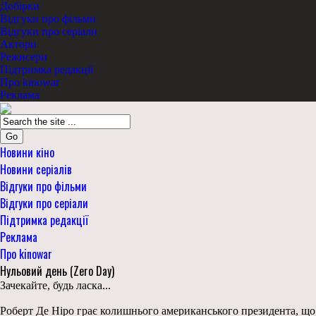
Добірки
Відгуки про фільми
Відгуки про серіали
Актори
Режисери
Підтримка редакції
Про kinowar
Реклама
Go
Новини кіно
Новини серіалів
Відгуки про фільми
Відгуки про серіали
Підтримка редакції
Реклама
Про kinowar
Нульовий день (Zero Day)
Зачекайте, будь ласка...
Роберт Де Ніро грає колишнього американського президента, що