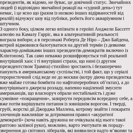
президентів, як відомо, не буває, це довічний статус. Звичайних
людей (і відповідно звичайної реакції на «судний день») тут
немає, і це ясно що (разом із низкою інших відірваностей від
реалій) відчужує шоу від публіки, робить його акваріумним і
штучним.
З одного боку, цілком легко впізнати в героїні Анджели Бассетт
алюзію на Камалу Гарріс, яка в альтернативній реальності
виграла вибори; а в персонажі Роберта Де Ніро – Джо Байдена,
котрий відмовився балотуватися на другий термін (з деякими
характер-домішками інших президентів-демократів включно із
Клінтоном). Так само неважко розшифровується той реальний
внутрішній хаос і ті внутрішні страхи, що нині (з другим
президентством Трампа) стихійно зростають і беззаперечно
панують в американському суспільстві, і той факт, що у серіалі
терористичний слід веде не до москви (котру діюча президентка
вже майже готова бомбити по нафтопереробних об’єктах), а до
внутрішнього джерела розладу, напевно націлений змусити
американців, що власноруч обрали нестабільність і дуже
сумнівне «покращення», зазирнути передовсім всередину себе, а
вже потім вирішувати питання із зовнішнім ворогом. І тверді,
грубі, жорсткі дії Джорджа Маллена, котрому знайти і покарати
злочинців важливіше за дотримання правил «акуратної
демократії» (хоча навіть дружина не очікувала від нього такої
раптово залізної руки), можливо, варто зчитувати як пораду-
звернення до світових лібералів, які виявилися надто м’якими та