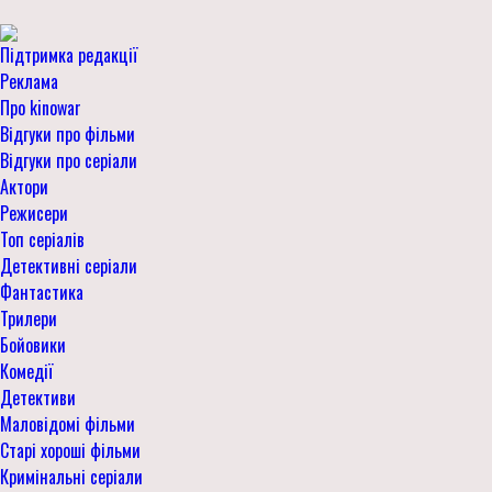
Підтримка редакції
Реклама
Про kinowar
Відгуки про фільми
Відгуки про серіали
Актори
Режисери
Топ серіалів
Детективні серіали
Фантастика
Трилери
Бойовики
Комедії
Детективи
Маловідомі фільми
Старі хороші фільми
Кримінальні серіали