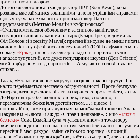
тримати поза підозрою.
До того ж свого носа пхає директор ЦРУ (Білл Кемп), хоча
розвідка має займатися зовнішніми, а не внутрішніми справами;
щось у кулуарах «хімічить» проноза-спікер Палати
представників (Меттью Модайн з кубриковської
«Суцільнометалевої оболонки»); за спиною маніпулює
ситуацією типово нахабний олігарх (Кларк Грегг, відомий як
Філ Колсон зі всесвіту Marvel); претензії висуває не менш пихата
монополістка у сфері високих технологій (Гебі Гоффманн з міні-
серіалу
«Ерік»
); плюс з телевізорів надто напористо і гучно
нападає тупуватий, але дуже популярний шоумен (Ден Стівенс),
який підбурює маси до протестів… А музика в голові ніяк не
стихає…
Тааак, «Нульовий день» закручує хитріше, ніж розкручує. І не
надто переймається нестачею обґрунтованості. Проте безглуздо
заперечувати, що спостерігати за параноєю протагоніста, котру
Де Ніро відіграє без жодних істерик, тихо, спокійно, з
перемагаючим божевілля достоїнством…, і цікаво, і
ностальгійно, адже пригадуються параноїдальні трилери Алана
Пакули від «Клюта» і аж до «Справи пеліканів». Якщо
«Ілюзія
безпеки»
Сема Есмейла була «нульовим днем» з точки зору
звичайної родини, то серіал показує менш близький і зрозумілий
пересічній масі ракурс «зміни світового порядку» з позиції
«першої людини першої країни», тобто екс-першої, але колишніх