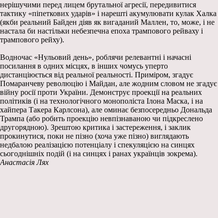
нерішучими перед лицем брутальної агресії, передивитися
тактику «піпеткових ударів» і нарешті акумулювати кулак Халка
(якби реальний Байден діяв як вигаданий Маллен, то, може, і не
настала би настільки небезпечна епоха трампового рейваху і
трампового рейху).
Водночас «Нульовий день», роблячи релевантні і начасні
посилання в одних місцях, в інших чомусь уперто
дистанціюється від реальної реальності. Приміром, згадує
Помаранчеву революцію і Майдан, але жодним словом не згадує
війну росії проти України. Демонструє проекції на реальних
політиків (і на технологічного монополіста Ілона Маска, і на
хайпера Такера Карлсона), але оминає безпосередньо Дональда
Трампа (або робить проекцію невпізнаваною чи підкреслено
другорядною). Зрештою критика і застереження, і заклик
прокинутися, поки не пізно (хоча уже пізно) виглядають
недбалою реалізацією потенціалу і спекуляцією на синцях
сьогоднішніх подій (і на синцях і ранах українців зокрема).
Анастасія Лях