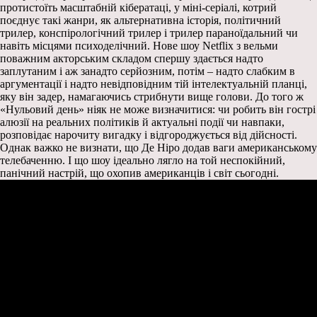
протистоїть масштабній кібератаці, у міні-серіалі, котрий
поєднує такі жанри, як альтернативна історія, політичний
трилер, конспірологічний трилер і трилер параноїдальний чи
навіть місцями психоделічний. Нове шоу Netflix з вельми
поважним акторським складом спершу здається надто
заплутаним і аж занадто серйозним, потім – надто слабким в
аргументації і надто невідповідним тій інтелектуальній планці,
яку він задер, намагаючись стрибнути вище голови. До того ж
«Нульовий день» ніяк не може визначитися: чи робить він гострі
алюзії на реальних політиків й актуальні події чи навпаки,
розповідає нарочиту вигадку і відгороджується від дійсності.
Однак важко не визнати, що Де Ніро додав ваги американському
телебаченню. І що шоу ідеально лягло на той неспокійний,
панічний настрій, що охопив американців і світ сьогодні.