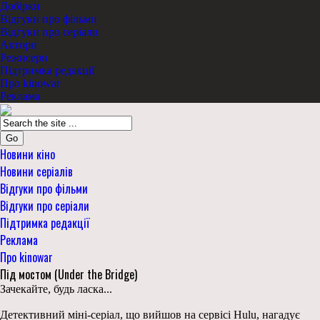
Добірки
Відгуки про фільми
Відгуки про серіали
Актори
Режисери
Підтримка редакції
Про kinowar
Реклама
Go
Новини кіно
Новини серіалів
Відгуки про фільми
Відгуки про серіали
Підтримка редакції
Реклама
Про kinowar
Під мостом (Under the Bridge)
Зачекайте, будь ласка...
Детективний міні-серіал, що вийшов на сервісі Hulu, нагадує