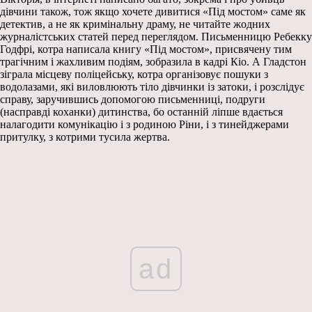
дівчини також, тож якщо хочете дивитися «Під мостом» саме як
детектив, а не як кримінальну драму, не читайте жодних
журналістських статей перед переглядом. Письменницю Ребекку
Годфрі, котра написала книгу «Під мостом», присвячену тим
трагічним і жахливим подіям, зобразила в кадрі Кіо. А Гладстон
зіграла місцеву поліцейську, котра організовує пошуки з
водолазами, які виловлюють тіло дівчинки із затоки, і розслідує
справу, заручившись допомогою письменниці, подруги
(насправді коханки) дитинства, бо останній ліпше вдається
налагодити комунікацію і з родиною Ріни, і з тинейджерами
притулку, з котрими тусила жертва.
ad