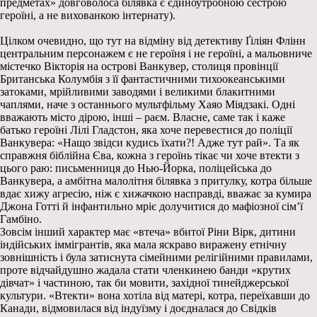
предметах» довговолоса білявка є єдиноутробною сестрою
героїні, а не вихованкою інтернату).
Цілком очевидно, що тут на відміну від детективу Ґіліян Флінн
центральним персонажем є не героїня і не героїні, а мальовниче
містечко Вікторія на острові Ванкувер, столиця провінції
Британська Колумбія з її фантастичними тихоокеанськими
затоками, мрійливими заводями і великими блакитними
чаплями, наче з останнього мультфільму Хаяо Міядзакі. Одні
вважають місто дірою, інші – раєм. Власне, саме так і каже
батько героїні Лілі Гладстон, яка хоче перевестися до поліції
Ванкувера: «Нащо звідси кудись їхати?! Адже тут рай». Та як
справжня біблійна Єва, кожна з героїнь тікає чи хоче втекти з
цього раю: письменниця до Нью-Йорка, поліцейська до
Ванкувера, а амбітна малолітня білявка з притулку, котра більше
вдає хижу агресію, ніж є хижачкою насправді, вважає за кумира
Джона Готті й інфантильно мріє долучитися до мафіозної сім’ї
Гамбіно.
Зовсім інший характер має «втеча» вбитої Ріни Вірк, дитини
індійських іммігрантів, яка мала яскраво виражену етнічну
зовнішність і була затиснута сімейними релігійними правилами,
проте відчайдушно жадала стати членкинею банди «крутих
дівчат» і частиною, так би мовити, західної тинейджерської
культури. «Втекти» вона хотіла від матері, котра, переїхавши до
Канади, відмовилася від індуїзму і доєдналася до Свідків