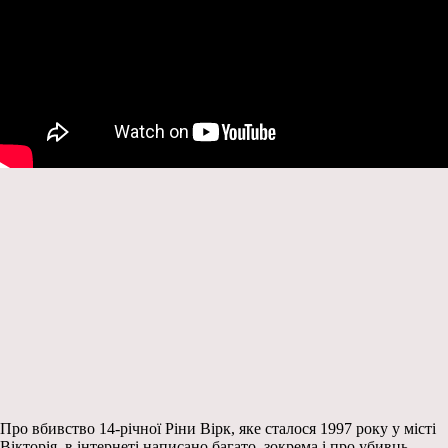
Про вбивство 14-річної Ріни Вірк, яке сталося 1997 року у місті
Вікторія, в інтернеті написано багато, зокрема і про убивць