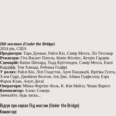
Під мостом (Under the Bridge)
2024 рік, США
Продюсери:
Тара Дункан, Райлі Кіо, Самір Мехта, Ліз Тігелаар
Режисери:
Гіта Васант Патель, Кевін Філліпс, Кетрін Гардвік
Сценарій:
Квінн Шепард, Тодд Кріттенден, Самір Мехта, Ешлі
Кардіфф, Том Ханада, Ребекка Годфрі
У ролях:
Райлі Кіо, Лілі Гладстон, Арчі Панджабі, Врітіка Гупта,
Хлоя Гідрі, Джейвон Волтон, Іззі Джі, Айяна Гудфеллоу, Езра
Фарок Кхан, Ануп Десаї
Оператори:
Мінка Фартінг-Коль, К. Кім Майлз, Чекко Варесе
Композитор:
Алекс Сомерс
Зачекайте, будь ласка...
Відгук про серіал Під мостом (Under the Bridge)
Коментарі