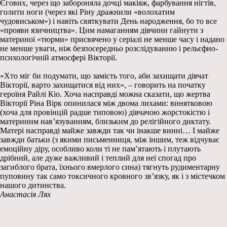
Єгових, через що забороняла дочці макіяж, фарбування нігтів,
голити ноги (через які Ріну дражнили «волохатим
чудовиськом») і навіть святкувати День народження, бо то все
«прояви язичництва». Цим намаганням дівчини гайнути з
материної «тюрми» присвячено у серіалі не менше часу і надано
не менше уваги, ніж безпосередньо розслідуванню і рельєфно-
психологічній атмосфері Вікторії.
«Хто міг би подумати, що замість того, аби захищати дівчат
Вікторії, варто захищатися від них», – говорить на початку
героїня Райлі Кіо. Хоча насправді можна сказати, що жертва
Вікторії Ріна Вірк опинилася між двома лихами: винятковою
(хоча для провінцій радше типовою) дівчачою жорстокістю і
материним нав’язуванням, близьким до релігійного диктату.
Матері насправді майже завжди так чи інакше винні… І майже
завжди батьки (з якими письменниця, між іншим, теж відчуває
емоційну діру, особливо коли ті не пам’ятають і плутають
дрібний, але дуже важливий і теплий для неї спогад про
загиблого брата, їхнього вмерлого сина) тягнуть рудиментарну
пуповину так само токсичного кровного зв’язку, як і з містечком
нашого дитинства.
Анастасія Лях