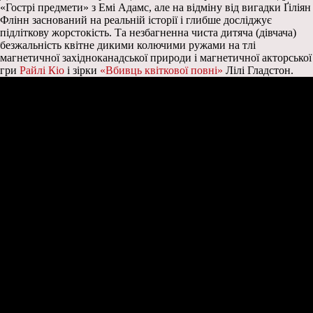
«Гострі предмети» з Емі Адамс, але на відміну від вигадки Ґіліян
Флінн заснований на реальній історії і глибше досліджує
підліткову жорстокість. Та незбагненна чиста дитяча (дівчача)
безжальність квітне дикими колючими ружами на тлі
магнетичної західноканадської природи і магнетичної акторської
гри
Райлі Кіо
і зірки
«Вбивць квіткової повні»
Лілі Гладстон.