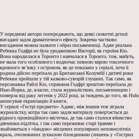
У передмові автори попереджають, що деякі сюжетні деталі
вигадані задля драматичного ефекту. Зокрема частково
вигаданим можна назвати і образ письменниці. Адже реальна
Ребекка Годфрі не була уродженкою Вікторії, як героїня Кіо.
Вона народилася в Торонто і навчалася в Торонто, тож, мабуть,
не мала того особливого і водночас певною мірою токсичного
кровного зв’язку з островом, як це показано у серіалі, хоча її
родина дійсно переїхала до Британської Колумбії і дитячі роки
Ребекки пройшли у тій казково-суворій глушині. Так само, як
персонажка Райлі Кіо, справжня Годфрі зрештою переїхала до
Нью-Йорка, де, власне, стала журналісткою, письменницею і
померла від раку легенів у 2022 році, за тиждень до того, як Hulu
анонсував екранізацію її книги.
У серіалі «Гострі предмети» Адамс, між іншим теж зіграла
журналістку, котра так само задля матеріалу повертається до
рідного провінційного містечка, де так само сталося вбивство
дівчинки-підлітка, і так само переживає старі травми і
знайомиться з «бандою» місцевих популярних неповнолітніх
краль, очолюваних зухвалою блондинкою (лишень у «Гострих