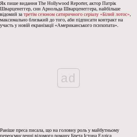
Як пише видання The Hollywood Reporter, актор Патрік
Шварценеггер, син Арнольда Шварценеггера, найбільше
відомий за
третім сезоном сатиричного серіалу «Білий лотос»
,
максимально близький до того, аби підписати контракт на
участь у новій екранізації «Американського психопата».
ad
Раніше преса писала, що на головну роль у майбутньому
переосмисленні відомого роману Брета Істона Елліса