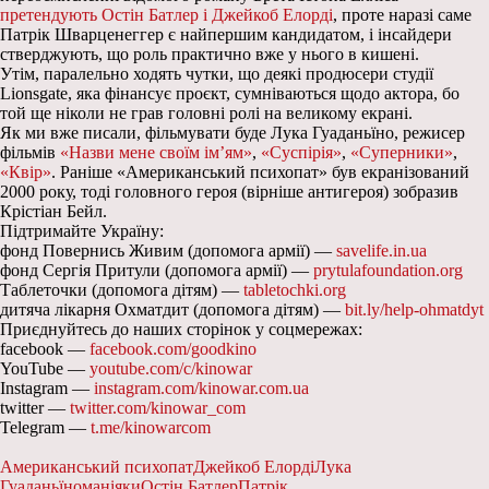
претендують Остін Батлер і Джейкоб Елорді
, проте наразі саме
Патрік Шварценеггер є найпершим кандидатом, і інсайдери
стверджують, що роль практично вже у нього в кишені.
Утім, паралельно ходять чутки, що деякі продюсери студії
Lionsgate, яка фінансує проєкт, сумніваються щодо актора, бо
той ще ніколи не грав головні ролі на великому екрані.
Як ми вже писали, фільмувати буде Лука Гуаданьїно, режисер
фільмів
«Назви мене своїм ім’ям»
,
«Суспірія»
,
«Суперники»
,
«Квір»
. Раніше «Американський психопат» був екранізований
2000 року, тоді головного героя (вірніше антигероя) зобразив
Крістіан Бейл.
Підтримайте Україну:
фонд Повернись Живим (допомога армії) —
savelife.in.ua
фонд Сергія Притули (допомога армії) —
prytulafoundation.org
Таблеточки (допомога дітям) —
tabletochki.org
дитяча лікарня Охматдит (допомога дітям) —
bit.ly/help-ohmatdyt
Приєднуйтесь до наших сторінок у соцмережах:
facebook —
facebook.com/goodkino
YouTube —
youtube.com/c/kinowar
Instagram —
instagram.com/kinowar.com.ua
twitter —
twitter.com/kinowar_com
Telegram —
t.me/kinowarcom
Американський психопат
Джейкоб Елорді
Лука
Гуаданьїно
маніяки
Остін Батлер
Патрік