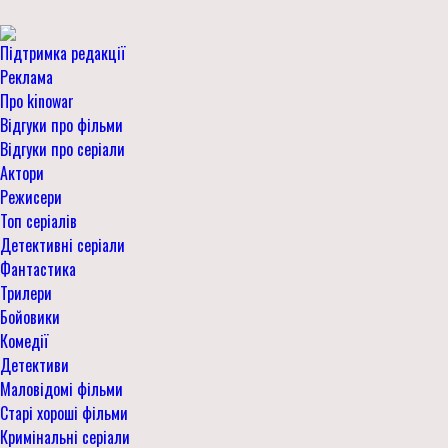
Підтримка редакції
Реклама
Про kinowar
Відгуки про фільми
Відгуки про серіали
Актори
Режисери
Топ серіалів
Детективні серіали
Фантастика
Трилери
Бойовики
Комедії
Детективи
Маловідомі фільми
Старі хороші фільми
Кримінальні серіали