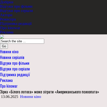
Добірки
Відгуки про фільми
Відгуки про серіали
Актори
Режисери
Підтримка редакції
Про kinowar
Реклама
Go
Новини кіно
Новини серіалів
Відгуки про фільми
Відгуки про серіали
Підтримка редакції
Реклама
Про kinowar
Зірка «Білого лотоса» може зіграти «Американського психопата»
13.06.2025
Новини кіно