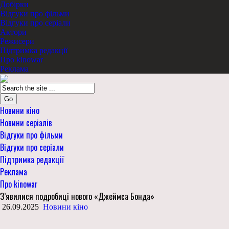
Добірки
Відгуки про фільми
Відгуки про серіали
Актори
Режисери
Підтримка редакції
Про kinowar
Реклама
Go
Новини кіно
Новини серіалів
Відгуки про фільми
Відгуки про серіали
Підтримка редакції
Реклама
Про kinowar
З’явилися подробиці нового «Джеймса Бонда»
26.09.2025
Новини кіно