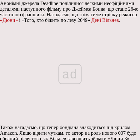
Анонімні джерела Deadline поділилися деякими неофіційними
деталями наступного фільму про Джеймса Бонда, що стане 26-ю
частиною франшизи. Нагадаємо, що зніматиме стрічку режисер
«Дюни»
і «Того, хто біжить по лезу 2049»
Дені Вільнев
.
ad
Також нагадаємо, що тепер бондіана знаходиться під крилом
Amazon. Якщо вірити чуткам, то актор на роль нового 007 буде
обраний після того, як Вільнев завершить зйомки «Дюни 3».