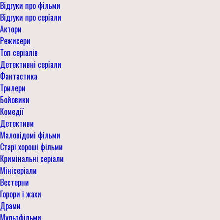
Відгуки про фільми
Відгуки про серіали
Актори
Режисери
Топ серіалів
Детективні серіали
Фантастика
Трилери
Бойовики
Комедії
Детективи
Маловідомі фільми
Старі хороші фільми
Кримінальні серіали
Мінісеріали
Вестерни
Горори і жахи
Драми
Мультфільми