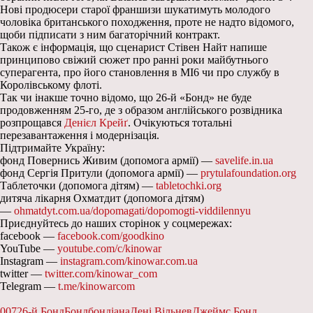
Нові продюсери старої франшизи шукатимуть молодого
чоловіка британського походження, проте не надто відомого,
щоби підписати з ним багаторічний контракт.
Також є інформація, що сценарист Стівен Найт напише
принципово свіжий сюжет про ранні роки майбутнього
суперагента, про його становлення в МІ6 чи про службу в
Королівському флоті.
Так чи інакше точно відомо, що 26-й «Бонд» не буде
продовженням 25-го, де з образом англійського розвідника
розпрощався
Денієл Крейґ
. Очікуються тотальні
перезавантаження і модернізація.
Підтримайте Україну:
фонд Повернись Живим (допомога армії) —
savelife.in.ua
фонд Сергія Притули (допомога армії) —
prytulafoundation.org
Таблеточки (допомога дітям) —
tabletochki.org
дитяча лікарня Охматдит (допомога дітям)
—
ohmatdyt.com.ua/dopomagati/dopomogti-viddilennyu
Приєднуйтесь до наших сторінок у соцмережах:
facebook —
facebook.com/goodkino
YouTube —
youtube.com/c/kinowar
Instagram —
instagram.com/kinowar.com.ua
twitter —
twitter.com/kinowar_com
Telegram —
t.me/kinowarcom
007
26-й Бонд
Бонд
бондіана
Дені Вільнев
Джеймс Бонд