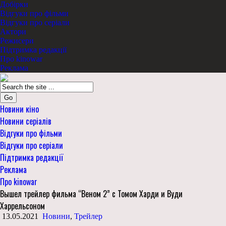
Добірки
Відгуки про фільми
Відгуки про серіали
Актори
Режисери
Підтримка редакції
Про kinowar
Реклама
Go
Новини кіно
Новини серіалів
Відгуки про фільми
Відгуки про серіали
Підтримка редакції
Реклама
Про kinowar
Вышел трейлер фильма “Веном 2” с Томом Харди и Вуди
Харрельсоном
13.05.2021
Новини
,
Трейлер