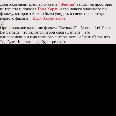
Долгожданный трейлер сиквела
“Венома”
вышел на просторы
интернета и показал
Тома Харди
и его нового знакомого по
фильму, которого можно было увидеть в сцене после титров
первого фильма –
Вуди Харрельсона
.
Оригинальное название фильма “Веном 2” – Venom: Let There
Be Carnage, что является игрой слов (Carnage – это
одновременно и имя главного антагониста, и “резня”; так что
“Да будет Карнаж = Да будет резня”).