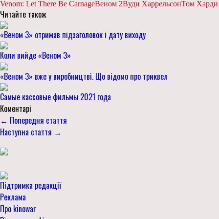
Venom: Let There Be Carnage
Веном 2
Вуди Харрельсон
Том Харди
Читайте також
«Веном 3» отримав підзаголовок і дату виходу
Коли вийде «Веном 3»
«Веном 3» вже у виробництві. Що відомо про триквел
Самые кассовые фильмы 2021 года
Коментарі
← Попередня стаття
Наступна стаття →
Підтримка редакції
Реклама
Про kinowar