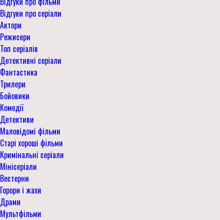
Відгуки про фільми
Відгуки про серіали
Актори
Режисери
Топ серіалів
Детективні серіали
Фантастика
Трилери
Бойовики
Комедії
Детективи
Маловідомі фільми
Старі хороші фільми
Кримінальні серіали
Мінісеріали
Вестерни
Горори і жахи
Драми
Мультфільми