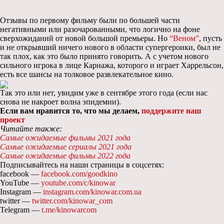
Отзывы по первому фильму были по большей части
негативными или разочарованными, что логично на фоне
сверхожиданий от новой большой премьеры. Но
“Веном”
, пусть
и не открывший ничего нового в области супергероики, был не
так плох, как это было принято говорить. А с учетом нового
сильного игрока в лице Карнажа, которого и играет Харрельсон,
есть все шансы на толковое развлекательное кино.
Так это или нет, увидим уже в сентябре этого года (если нас
снова не накроет волна эпидемии).
Если вам нравится то, что мы делаем,
поддержите наш
проект
Читайте также:
Самые ожидаемые фильмы 2021 года
Самые ожидаемые сериалы 2021 года
Самые ожидаемые фильмы 2022 года
Подписывайтесь на наши страницы в соцсетях:
facebook —
facebook.com/goodkino
YouTube —
youtube.com/c/kinowar
Instagram —
instagram.com/kinowar.com.ua
twitter —
twitter.com/kinowar_com
Telegram —
t.me/kinowarcom