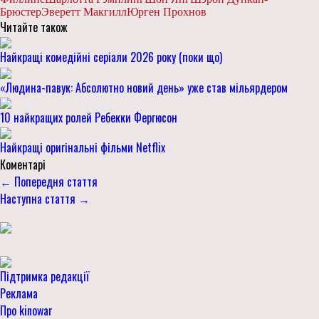
Брюстер
Эверетт Макгилл
Юрген Прохнов
Читайте також
Найкращі комедійні серіали 2026 року (поки що)
«Людина-павук: Абсолютно новий день» уже став мільярдером
10 найкращих ролей Ребекки Фергюсон
Найкращі оригінальні фільми Netflix
Коментарі
← Попередня стаття
Наступна стаття →
Підтримка редакції
Реклама
Про kinowar