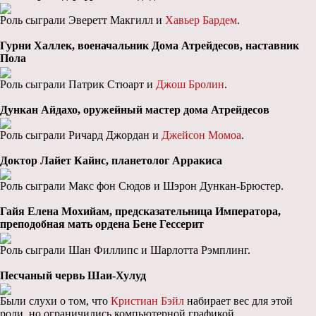
Роль сыграли Эверетт Макгилл и
Хавьер Бардем
.
Гурни Халлек, военачальник Дома Атрейдесов, наставник
Пола
Роль сыграли Патрик Стюарт и
Джош Бролин
.
Дункан Айдахо, оружейный мастер дома Атрейдесов
Роль сыграли Ричард Джордан и
Джейсон Момоа
.
Доктор Лайет Кайнс, планетолог Арракиса
Роль сыграли Макс фон Сюдов и Шэрон Дункан-Брюстер.
Гайя Елена Мохийам, предсказательница Императора,
преподобная мать ордена Бене Гессерит
Роль сыграли Шан Филлипс и Шарлотта Рэмплинг.
Песчаный червь Шаи-Хулуд
Были слухи о том, что
Кристиан Бэйл
набирает вес для этой
роли, но ограничились компьютерной графикой.