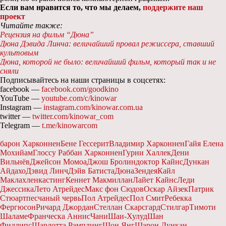
Если вам нравится то, что мы делаем,
поддержите наш
проект
Читайте также:
Рецензия на фильм “Дюна”
Дюна Дэвида Линча: величайший провал режиссера, ставший
культовым
Дюна, которой не было: величайший фильм, который так и не
сняли
Подписывайтесь на наши страницы в соцсетях:
facebook —
facebook.com/goodkino
YouTube —
youtube.com/c/kinowar
Instagram —
instagram.com/kinowar.com.ua
twitter —
twitter.com/kinowar_com
Telegram —
t.me/kinowarcom
барон Харконнен
Бене Гессерит
Владимир Харконнен
Гайя Елена
Мохийам
Глоссу Раббан Харконнен
Гурни Халлек
Дени
Вильнёв
Джейсон Момоа
Джош Бролин
доктор Кайнс
Дункан
Айдахо
Дэвид Линч
Дэйв Батиста
Дюна
Зендея
Кайл
Маклахлен
кастинг
Кеннет Макмиллан
Лайет Кайнс
Леди
Джессика
Лето Атрейдес
Макс фон Сюдов
Оскар Айзек
Патрик
Стюарт
песчаный червь
Пол Атрейдес
Пол Смит
Ребекка
Фергюсон
Ричард Джордан
Стеллан Скарсгард
Стилгар
Тимоти
Шаламе
Франческа Аннис
Чани
Шаи-Хулуд
Шан
Филлипс
Шарлотта Рэмплинг
Шон Янг
Шэрон Дункан-