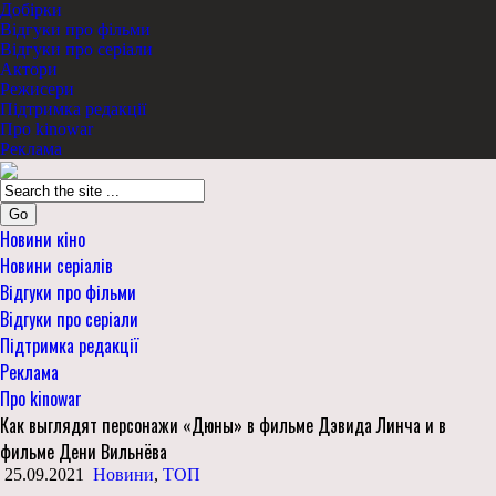
Добірки
Відгуки про фільми
Відгуки про серіали
Актори
Режисери
Підтримка редакції
Про kinowar
Реклама
Go
Новини кіно
Новини серіалів
Відгуки про фільми
Відгуки про серіали
Підтримка редакції
Реклама
Про kinowar
Как выглядят персонажи «Дюны» в фильме Дэвида Линча и в
фильме Дени Вильнёва
25.09.2021
Новини
,
ТОП