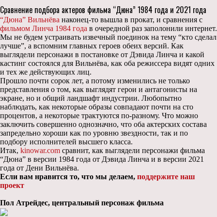
Сравнение подбора актеров фильма “Дюна” 1984 года и 2021 года
“Дюна” Вильнёва
наконец-то вышла в прокат, и сравнения с
фильмом Линча 1984 года
в очередной раз заполонили интернет.
Мы не будем устраивать извечный поединок на тему “кто сделал
лучше”, а вспомним главных героев обеих версий. Как
выглядели персонажи в постановке от Дэвида Линча и какой
кастинг состоялся для Вильнёва, как оба режиссера видят одних
и тех же действующих лиц.
Прошло почти сорок лет, а потому изменились не только
представления о том, как выглядят герои и антагонисты на
экране, но и общий ландшафт индустрии. Любопытно
наблюдать, как некоторые образы совпадают почти на сто
процентов, а некоторые трактуются по-разному. Что можно
заключить совершенно однозначно, что оба актерских состава
запредельно хороши как по уровню звездности, так и по
подбору исполнителей высшего класса.
Итак,
kinowar.com
сравнит, как выглядели персонажи фильма
“Дюна” в версии 1984 года от Дэвида Линча и в версии 2021
года от Дени Вильнёва.
Если вам нравится то, что мы делаем,
поддержите наш
проект
Пол Атрейдес, центральный персонаж фильма