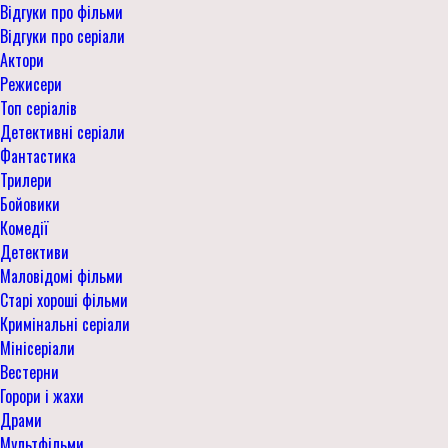
Відгуки про фільми
Відгуки про серіали
Актори
Режисери
Топ серіалів
Детективні серіали
Фантастика
Трилери
Бойовики
Комедії
Детективи
Маловідомі фільми
Старі хороші фільми
Кримінальні серіали
Мінісеріали
Вестерни
Горори і жахи
Драми
Мультфільми