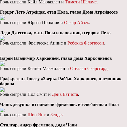
Роль сыграли Кайл Маклахлен и
Тимоти Шаламе
.
Герцог Лето Атрейдес, отец Пола, глава Дома Атрейдесов
Роль сыграли Юрген Прохнов и
Оскар Айзек
.
Леди Джессика, мать Пола и наложница герцога Лето
Роль сыграли Франческа Аннис и
Ребекка Фергюсон
.
Барон Владимир Харконнен, глава дома Харконненов
Роль сыграли Кеннет Макмиллан и
Стеллан Скарсгард
.
Граф-регент Глоссу «Зверь» Раббан Харконнен, племянник
барона
Роль сыграли Пол Смит и
Дэйв Батиста
.
Чани, девушка из племени фременов, возлюбленная Пола
Роль сыграли
Шон Янг
и
Зендея
.
Стилгар, лидер фременов, дядя Чани