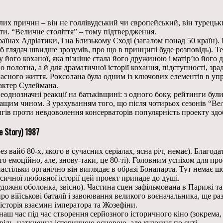
умілих причин – він не голлівудський чи європейський, він туре
кти. “Величне століття” – тому підтвердження.
в країнах Адріатики, і на Близькому Сході (загалом понад 50 країн)
 глядач швидше зрозумів, про що в принципі буде розповідь). Те
оку його коханої, яка пізніше стала його дружиною і матір’ю його
 полотна, а й для драматичної історії кохання, підступності, зр
власного життя. Роксолана була одним із ключових елементів в уп
рактер Сулеймана.
однозначні реакції на батьківщині: з одного боку, рейтинги були 
кращим чином. З урахуванням того, що після чотирьох сезонів “В
ингів проти невдоволення консерваторів популярність проекту зд
e Story) 1987
з вайб 80-х, якого в сучасних серіалах, ясна річ, немає). Благод
то емоційно, але, знову-таки, це 80-ті). Головним успіхом для п
 настільки органічно він виглядає в образі Бонапарта. Тут немає 
асичної любовної історії цей проект припаде до душі.
художня оболонка, звісно). Частина сцен зафільмована в Парижі т
у про військові баталії і завоювання великого воєначальника, ще 
історія взаємин імператора та Жозефіни.
 наш час під час створення серйозного історичного кіно (зокрема
овідь, натхненна історичною основою, але художня по суті.