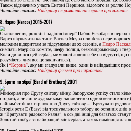
Також відзначимо участь Ентоні Перкінса, відомого за роллю Но
Читайте також:
Найкращі не романтичні серіали про кохання
8. Нарко (Narcos) 2015-2017
Становлення, розквіт і падіння імперії Пабло Ескобара в період з
Варто відзначити кастинг. Вагнер Моура повністю перетворився н
молодим відкриттям за підсумками двох сезонів, а
Педро Паскал
симпатії Маурісіо Компте, шефу поліції, безкомпромісному і твер
Коли дивишся цей серіал, мимоволі ловиш себе на відчутті, що н
розуміють, чим все це закінчиться).
Як і
“Корона”
, яку ми згадували вище, один із найвдаліших проект
Читайте також:
Найкращі фільми про наркотики
9. Брати по зброї (Band of Brothers) 2001
Мінісеріал про Другу світову війну. Запорукою успіху стало кіл
стороні, а не лише художньому наповненню однойменної книги
найпам’ятніших стрічок про Другу світову – “Врятувати рядового
Історія роти E (Easy) від тренувального табору до останніх днів 
ж “Врятувати рядового Раяна”, а ось дві інші для багатьох станут
Золотий глобус за найкращий мінісеріал, а також номінація для в
10. Тихий океан (The Pacific) 2010