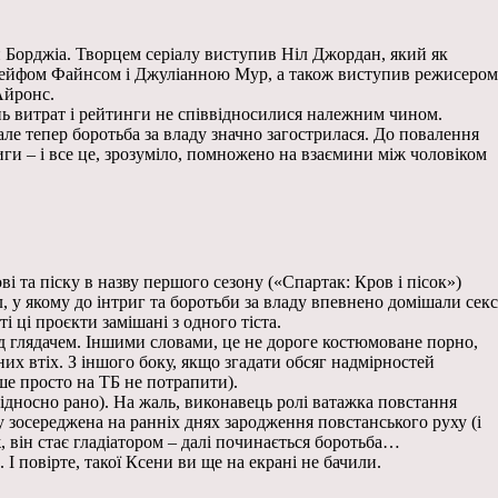
и Борджіа. Творцем серіалу виступив Ніл Джордан, який як
з Рейфом Файнсом і Джуліанною Мур, а також виступив режисером
Айронс.
ень витрат і рейтинги не співвідносилися належним чином.
але тепер боротьба за владу значно загострилася. До повалення
ги – і все це, зрозуміло, помножено на взаємини між чоловіком
і та піску в назву першого сезону («Спартак: Кров і пісок»)
, у якому до інтриг та боротьби за владу впевнено домішали секс
і ці проєкти замішані з одного тіста.
еред глядачем. Іншими словами, це не дороге костюмоване порно,
их втіх. З іншого боку, якщо згадати обсяг надмірностей
ше просто на ТБ не потрапити).
відносно рано). На жаль, виконавець ролі ватажка повстання
у зосереджена на ранніх днях зародження повстанського руху (і
, він стає гладіатором – далі починається боротьба…
І повірте, такої Ксени ви ще на екрані не бачили.