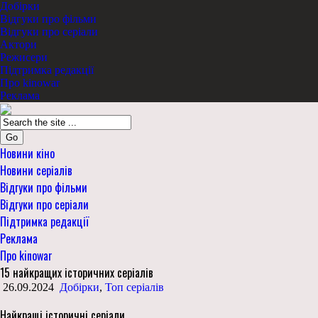
Добірки
Відгуки про фільми
Відгуки про серіали
Актори
Режисери
Підтримка редакції
Про kinowar
Реклама
Go
Новини кіно
Новини серіалів
Відгуки про фільми
Відгуки про серіали
Підтримка редакції
Реклама
Про kinowar
15 найкращих історичних серіалів
26.09.2024
Добірки
,
Топ серіалів
Найкращі історичні серіали