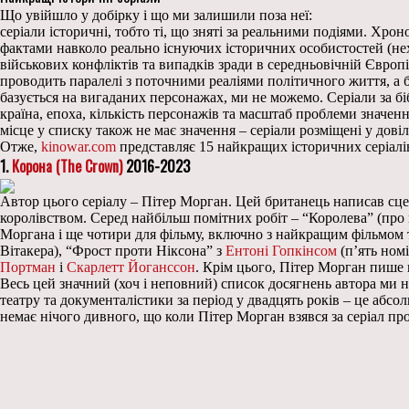
Що увійшло у добірку і що ми залишили поза неї:
серіали історичні, тобто ті, що зняті за реальними подіями. Хр
фактами навколо реально існуючих історичних особистостей (нех
військових конфліктів та випадків зради в середньовічній Європ
проводить паралелі з поточними реаліями політичного життя, а б
базується на вигаданих персонажах, ми не можемо. Серіали за бі
країна, епоха, кількість персонажів та масштаб проблеми значен
місце у списку також не має значення – серіали розміщені у дов
Отже,
kinowar.com
представляє 15 найкращих історичних серіалів
1.
Корона (The Crown)
2016-2023
Автор цього серіалу – Пітер Морган. Цей британець написав сцен
королівством. Серед найбільш помітних робіт – “Королева” (про в
Моргана і ще чотири для фільму, включно з найкращим фільмом 
Вітакера), “Фрост проти Ніксона” з
Ентоні Гопкінсом
(п’ять ном
Портман
і
Скарлетт Йоганссон
. Крім цього, Пітер Морган пише щ
Весь цей значний (хоч і неповний) список досягнень автора ми н
театру та документалістики за період у двадцять років – це абс
немає нічого дивного, що коли Пітер Морган взявся за серіал пр