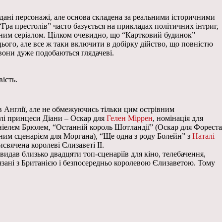
гадані персонажі, але основа складена за реальними історичними
ра престолів” часто базується на прикладах політичних інтриг,
ричним серіалом. Цілком очевидно, що “Картковий будинок”
цього, але все ж таки включити в добірку дійство, що повністю
вони дуже подобаються глядачеві.
ість.
в Англії, але не обмежуючись тільки цим острівним
белі принцеси Діани – Оскар для
Гелен Міррен
, номінація для
іелєм Брюлем, “Останній король Шотландії” (Оскар для Фореста
ним сценарієм для Моргана), “Ще одна з роду Болейн” з
Наталі
исвячена королеві Єлизаветі II.
видав близько двадцяти топ-сценаріїв для кіно, телебачення,
в’язані з Британією і безпосередньо королевою Єлизаветою. Тому