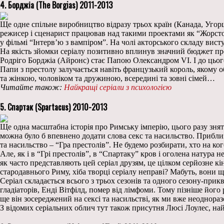
4. Борджіа (The Borgias) 2011-2013
Ще одне спільне виробництво відразу трьох країн (Канада, Угорщ
режисер і сценарист працював над такими проектами як “Жорсто
у фільмі “Інтерв’ю з вампіром”. На чолі акторського складу вис
На якість зйомки серіалу позитивно вплинув значний бюджет про
Родріго Борджіа (Айронс) стає Папою Олександром VI. І до цього
Папи з престолу залучається навіть французький король, якому о
та жінкою, чоловіком та дружиною, всередині та зовні сімей…
Читайте також:
Найкращі серіали з психологією
5. Спартак (Spartacus) 2010-2013
Ще одна масштабна історія про Римську імперію, цього разу знята
можна було б впевнено додати слова секс та насильство. Приблиз
та насильство – “Гра престолів”. Не будемо розбирати, хто на ко
Але, як і в “Грі престолів”, в “Спартаку” кров і оголена натура
як часто представляють цей серіал друзям, це цілком серйозне кі
стародавнього Риму, хіба творці серіалу неправі? Мабуть, вони 
Серіал складається всього з трьох сезонів та одного сезону-при
гладіаторів, Енді Вітфілд, помер від лімфоми. Тому пізніше йог
ще він зосереджений на сексі та насильстві, як ми вже неоднора
З відомих серіальних облич тут також присутня Люсі Лоулес, найб