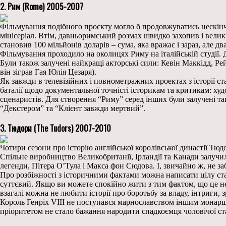
2. Рим (Rome) 2005-2007
Фільмування подібного проєкту могло б продовжуватись нескінче
мінісеріал. Втім, давньоримський розмах швидко захопив і велики
становив 100 мільйонів доларів – сума, яка вражає і зараз, але д
Фільмування проходило на околицях Риму на італійській студії. Д
Були також залучені найкращі акторські сили: Кевін Маккідд, Ре
він зіграв Гая Юлія Цезаря).
Як завжди в телевізійних і повнометражних проектах з історії с
баталії щодо документальної точністі історикам та критикам: ху
сценаристів. Для створення “Риму” серед інших були залучені та
“Декстером” та “Клієнт завжди мертвий”.
3. Тюдори (The Tudors) 2007-2010
Чотири сезони про історію англійської королівської династії Тю
Спільне виробництво Великобританії, Ірландії та Канади залуч
легенди, Пітера О’Тула і Макса фон Сюдова. І, звичайно ж, не 
Про розбіжності з історичними фактами можна написати цілу стат
суттєвий. Якщо ви можете спокійно жити з тим фактом, що це не
взагалі можна не любити історії про боротьбу за владу, інтриги,
Король Генріх VIII не поступався марнославством іншим монарш
пріоритетом не стало бажання народити спадкоємця чоловічої ста