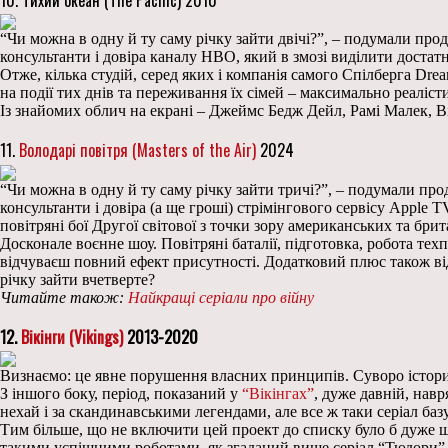
“Чи можна в одну й ту саму річку зайти двічі?”, – подумали пр
консультанти і довіра каналу HBO, який в змозі виділити достат
Отже, кілька студій, серед яких і компанія самого Спілберга Dr
на події тих днів та переживання їх сімей – максимально реалісти
Із знайомих облич на екрані – Джеймс Бедж Дейл, Рамі Малек, В
11.
Володарі повітря (Masters of the Air)
2024
“Чи можна в одну й ту саму річку зайти тричі?”, – подумали пр
консультанти і довіра (а ще гроші) стрімінгового сервісу Apple 
повітряні бої Другої світової з точки зору американських та брит
Досконале воєнне шоу. Повітряні баталії, підготовка, робота тех
відчуваєш повний ефект присутності. Додатковий плюс також від
річку зайти вчетверте?
Читайте також:
Найкращі серіали про війну
12.
Вікінги (Vikings)
2013-2020
Визнаємо: це явне порушення власних принципів. Суворо істори
З іншого боку, період, показаний у
“Вікінгах”
, дуже давній, нав
нехай і за скандинавськими легендами, але все ж таки серіал базу
Тим більше, що не включити цей проект до списку було б дуже ш
такими успішними роботами, як згаданий вище серіал “Тюдори”, а