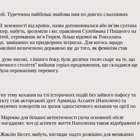
цький. Туреччина найбільш знайома нам по довгих сльозливих
. В залежності від країни, назва доповнювалася або ім’ям султана
пер, мабуть, зрозуміли і ви: правління Сулеймана І Пишного на
 дітей, отримавши ім’я Гюрем, більш відомої як Роксолана.
ади, замішаних на придворних інтригах. Для когось заради
равлінні величезною державою ще до того, як фемінізм став
дуже високі, з іншого боку, були десятки тисяч скарг на те, що
еличного століття” вийшов серіал-продовження, що складався ще
обула переконливу перемогу.
атну тему кохання на тлі історичних подій без зайвого пафосу та
роєкту став акторський дует Арманда Ассанте (Наполеон) та
шокуючих поворотів на зразок одностатевого кохання чи оргії по
а Марокко для більшої автентичності (хоча основний обсяг
раз нагадаємо: хоч ці аспекти життя Наполеона також відображені в
, Жаклін Біссет, мабуть, виглядає надто розкішно для мешканки