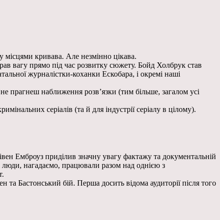
му місцями кривава. Але незмінно цікава.
рав вагу прямо під час розвитку сюжету. Бойд Холбрук став
атальної журналістки-коханки Ескобара, і окремі наші
и не прагнеш наближення розв’язки (тим більше, загалом усі
имінальних серіалів (та й для індустрії серіалу в цілому).
Стівен Емброуз приділив значну увагу фактажу та документальній
і люди, нагадаємо, працювали разом над однією з
т.
ен та Бастонський бій. Перша досить відома аудиторії після того