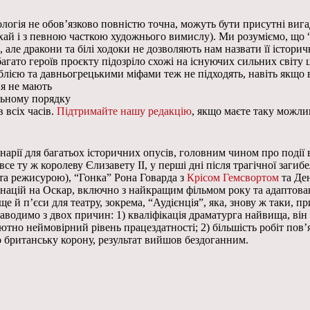
онологія не обов’язково повністю точна, можуть бути присутні ви
ай і з певною часткою художнього вимислу). Ми розуміємо, що “Г
і, але дракони та білі ходоки не дозволяють нам назвати її істо
агато героїв проєкту підозріло схожі на існуючих сильних світу 
блією та давньогрецькими міфами теж не підходять, навіть якщо 
ня не мають
ільному порядку
 всіх часів.
Підтримайте нашу редакцію
, якщо маєте таку можлив
арії для багатьох історичних опусів, головним чином про події 
се ту ж королеву Єлизавету II, у перші дні після трагічної заги
та режисурою), “Гонка” Рона Говарда з
Крісом Гемсвортом
та Ден
інацій на Оскар, включно з найкращим фільмом року та адаптова
е й п’єси для театру, зокрема, “Аудієнція”, яка, знову ж таки, пр
аводимо з двох причин: 1) кваліфікація драматурга найвища, він 
олютно неймовірний рівень працездатності; 2) більшість робіт по
о британську корону, результат вийшов бездоганним.