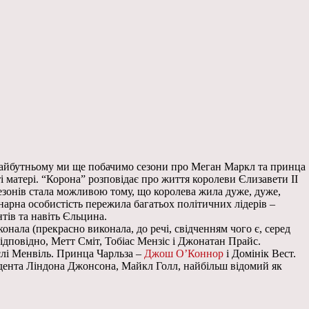
 в майбутньому ми ще побачимо сезони про Меган Маркл та принца
і матері. “Корона” розповідає про життя королеви Єлизавети II
 сезонів стала можливою тому, що королева жила дуже, дуже,
динарна особистість пережила багатьох політичних лідерів –
тів та навіть Єльцина.
онала (прекрасно виконала, до речі, свідченням чого є, серед
відповідно, Метт Сміт, Тобіас Мензіс і Джонатан Прайс.
слі Менвіль. Принца Чарльза –
Джош О’Коннор
і Домінік Вест.
идента Ліндона Джонсона, Майкл Голл, найбільш відомий як