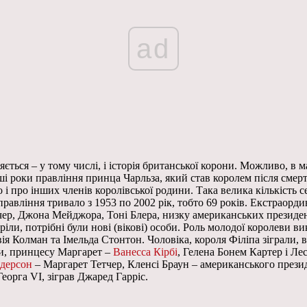
ad
няється – у тому числі, і історія британської корони. Можливо,
ші роки правління принца Чарльза, який став королем після смерт
о і про інших членів королівської родини. Така велика кількість
ї правління тривало з 1953 по 2002 рік, тобто 69 років. Екстраор
чер, Джона Мейджора, Тоні Блера, низку американських президен
ли, потрібні були нові (вікові) особи. Роль молодої королеви вик
ія Колман та Імельда Стонтон. Чоловіка, короля Філіпа зіграли, 
ви, принцесу Маргарет –
Ванесса Кірбі
, Гелена Бонем Картер і Ле
дерсон
– Маргарет Тетчер, Кленсі Браун – американського през
еорга VI, зіграв Джаред Гарріс.