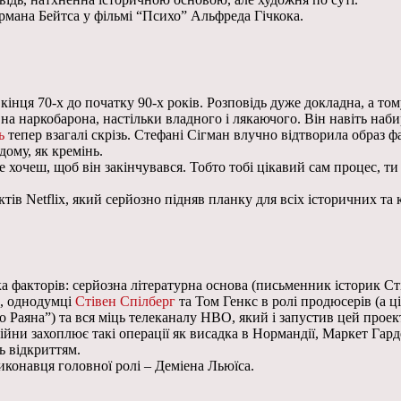
рмана Бейтса у фільмі “Психо” Альфреда Гічкока.
 кінця 70-х до початку 90-х років. Розповідь дуже докладна, а то
а наркобарона, настільки владного і лякаючого. Він навіть наби
ь
тепер взагалі скрізь. Стефані Сігман влучно відтворила образ ф
дому, як кремінь.
е хочеш, щоб він закінчувався. Тобто тобі цікавий сам процес, т
ів Netflix, який серйозно підняв планку для всіх історичних та кр
ька факторів: серйозна літературна основа (письменник історик 
), однодумці
Стівен Спілберг
та Том Генкс в ролі продюсерів (а ц
 Раяна”) та вся міць телеканалу HBO, який і запустив цей проек
війни захоплює такі операції як висадка в Нормандії, Маркет Гард
ь відкриттям.
иконавця головної ролі – Деміена Льюїса.