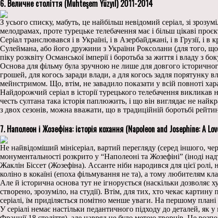
6. Величне століття (Muhteşem Yüzyıl) 2011-2014
З усього списку, мабуть, це найбільш невідомий серіал, зі зроз
мелодрамах, проте турецьке телебачення має і більш цікаві проє
Серіал транслювався і в Україні, і в Азербайджані, і в Грузії, і 
Сулеймана, або його дружини з України Роксолани (для того, щоб
піку розквіту Османської імперії і боротьба за життя і владу з б
Основа для фільму була зручною не лише для довгого історичного
грошей, для когось заради влади, а для когось задля порятунку 
мейнстримом. Що, втім, не завадило показати у всій повноті ха
Найдорожчий серіал в історії турецького телебачення викликав не
честь султана така історія паплюжить, і що він виглядає не най
з двох сезонів, можна вважати, що в традиційній боротьбі рейт
7. Наполеон і Жозефіна: історія кохання (Napoleon and Josephine: A Lov
Не найвідоміший мінісеріал, вартий перегляду (серед іншого, чере
монументальності розкрито у “Наполеоні та Жозефіні” (іноді над
Жаклін Біссет (Жозефіна). Ассанте ніби народився для цієї ролі,
коліно в кокаїні (епоха фільмування не та), а тому любителям кл
Але й історична основа тут не ігнорується (наскільки дозволяє 
створено, зрозуміло, на студії). Втім, для тих, хто чекає картин
серіалі, їм приділяється помітно менше уваги. На першому плані 
У серіалі немає настільки педантичного підходу до деталей, як у
Франції 18 століття), але навряд це було метою творців. Це розп