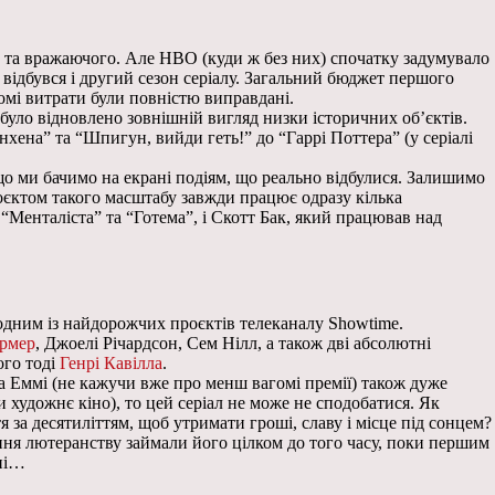
го та вражаючого. Але HBO (куди ж без них) спочатку задумувало
 відбувся і другий сезон серіалу. Загальний бюджет першого
агомі витрати були повністю виправдані.
 було відновлено зовнішній вигляд низки історичних об’єктів.
нхена” та “Шпигун, вийди геть!” до “Гаррі Поттера” (у серіалі
 що ми бачимо на екрані подіям, що реально відбулися. Залишимо
проєктом такого масштабу завжди працює одразу кілька
“Менталіста” та “Готема”, і Скотт Бак, який працював над
и одним із найдорожчих проєктів телеканалу Showtime.
ормер
, Джоелі Річардсон, Сем Нілл, а також дві абсолютні
ого тоді
Генрі Кавілла
.
та Еммі (не кажучи вже про менш вагомі премії) також дуже
художнє кіно), то цей серіал не може не сподобатися. Як
я за десятиліттям, щоб утримати гроші, славу і місце під сонцем?
ня лютеранству займали його цілком до того часу, поки першим
ьні…