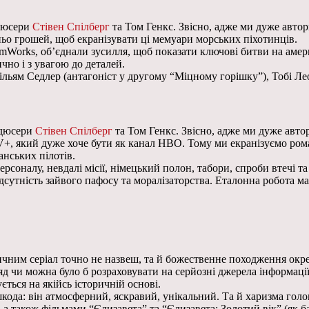
одюсери
Стівен Спілберг
та Том Генкс. Звісно, адже ми дуже автори
ньо грошей, щоб екранізувати ці мемуари морських піхотинців.
eamWorks, об’єднали зусилля, щоб показати ключові битви на аме
чно і з увагою до деталей.
ільям Седлер (антагоніст у другому “Міцному горішку”), Тобі Л
одюсери
Стівен Спілберг
та Том Генкс. Звісно, адже ми дуже автори
TV+, який дуже хоче бути як канал HBO. Тому ми екранізуємо рома
анських пілотів.
персоналу, невдалі місії, німецький полон, табори, спроби втечі 
сутність зайвого пафосу та моралізаторства. Еталонна робота ма
чним серіал точно не назвеш, та й божественне походження окр
ряд чи можна було б розраховувати на серйозні джерела інформаці
ється на якійсь історичній основі.
кода: він атмосферний, яскравий, унікальний. Та й харизма голо
 також фільмами “Єлизавета” та “Єлизавета: Золотий вік” (як ба