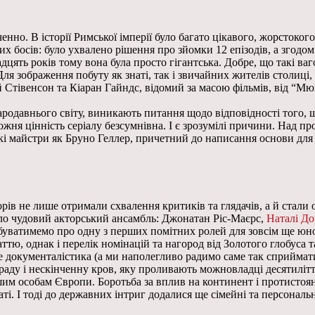
нно. В історії Римської імперії було багато цікавого, жорстоко
х босів: було ухвалено рішення про зйомки 12 епізодів, а згодом
вадцять років тому вона була просто гігантська. Добре, що такі в
ля зображення побуту як знаті, так і звичайних жителів столиці,
й Стівенсон та Кіаран Гайндс, відомий за масою фільмів, від “Мю
тародавнього світу, виникають питання щодо відповідності того,
дожня цінність серіалу безсумнівна. І є зрозумілі причини. Над 
кі майстри як Бруно Геллер, причетний до написання основи для 
дорів не лише отримали схвалення критиків та глядачів, а й стал
ило чудовий акторський ансамбль: Джонатан Ріс-Маєрс,
Наталі Д
забуватимемо про одну з перших помітних ролей для зовсім ще юн
тю, однак і перелік номінацій та нагород від Золотого глобуса 
 документалістика (а ми наполегливо радимо саме так сприймати 
 зраду і нескінченну кров, яку проливають можновладці десятилітт
им особам Європи. Боротьба за вплив на континент і протистоян
ті. І тоді до державних інтриг додалися ще сімейні та персонал