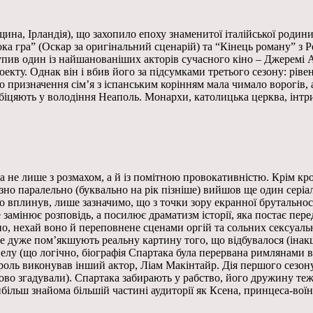
ина, Ірландія), що захопило епоху знаменитої італійської родин
ка гра” (Оскар за оригінальний сценарій) та “Кінець роману” 
тупив один із найшанованіших акторів сучасного кіно – Джеремі 
екту. Однак він і вбив його за підсумками третього сезону: рів
 призначення сім’я з іспанським корінням мала чимало ворогів, 
біцяють у володіння Неаполь. Монархи, католицька церква, інтри
 не лише з розмахом, а й із помітною провокативністю. Крім кров
но паралельно (буквально на рік пізніше) вийшов ще один серіал
го вплинув, лише зазначимо, що з точки зору екранної брутальност
 не замінює розповідь, а посилює драматизм історії, яка постає п
но, нехай воно й переповнене сценами оргій та сольних сексуальн
ще дуже пом’якшують реальну картину того, що відбувалося (інак
квелу (що логічно, біографія Спартака була перервана римлянами 
о роль виконував інший актор, Ліам Макінтайр. Дія першого сезон
зово згадували). Спартака забирають у рабство, його дружину теж
ільш знайома більшій частині аудиторії як Ксена, принцеса-воїн. 