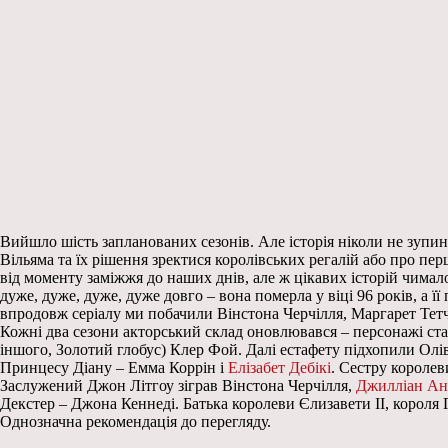
Вийшло шість запланованих сезонів. Але історія ніколи не зупи
Вільяма та їх рішення зректися королівських регалій або про пер
від моменту заміжжя до наших днів, але ж цікавих історій чимал
дуже, дуже, дуже, дуже довго – вона померла у віці 96 років, а ї
впродовж серіалу ми побачили Вінстона Черчілля, Маргарет Тет
Кожні два сезони акторський склад оновлювався – персонажі старі
іншого, Золотий глобус) Клер Фой. Далі естафету підхопили Олів
Принцесу Діану – Емма Коррін і
Елізабет Дебікі
. Сестру короле
Заслужений Джон Літгоу зіграв Вінстона Черчілля,
Джилліан Ан
Декстер – Джона Кеннеді. Батька королеви Єлизавети ІІ, короля Г
Однозначна рекомендація до перегляду.