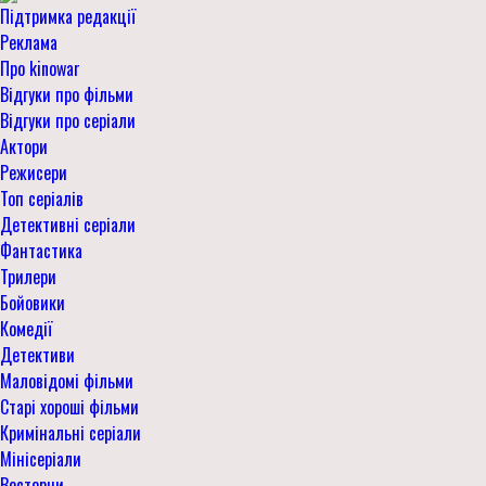
Підтримка редакції
Реклама
Про kinowar
Відгуки про фільми
Відгуки про серіали
Актори
Режисери
Топ серіалів
Детективні серіали
Фантастика
Трилери
Бойовики
Комедії
Детективи
Маловідомі фільми
Старі хороші фільми
Кримінальні серіали
Мінісеріали
Вестерни