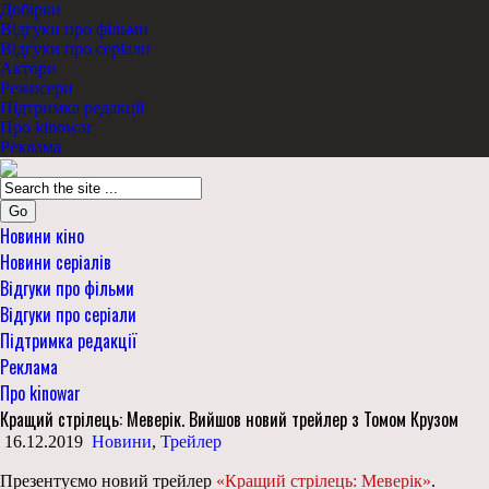
Добірки
Відгуки про фільми
Відгуки про серіали
Актори
Режисери
Підтримка редакції
Про kinowar
Реклама
Go
Новини кіно
Новини серіалів
Відгуки про фільми
Відгуки про серіали
Підтримка редакції
Реклама
Про kinowar
Кращий стрілець: Меверік. Вийшов новий трейлер з Томом Крузом
16.12.2019
Новини
,
Трейлер
Презентуємо новий трейлер
«Кращий стрілець: Меверік»
.