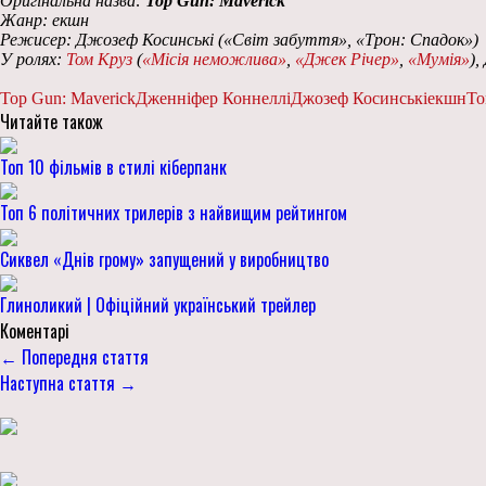
Оригінальна назва:
Top Gun: Maverick
Жанр: екшн
Режисер:
Джозеф Косинські
(«Світ забуття», «Трон: Спадок»)
У ролях:
Том Круз
(
«Місія неможлива»
,
«Джек Річер»
,
«Мумія»
),
Top Gun: Maverick
Дженніфер Коннеллі
Джозеф Косинські
екшн
То
Читайте також
Топ 10 фільмів в стилі кіберпанк
Топ 6 політичних трилерів з найвищим рейтингом
Сиквел «Днів грому» запущений у виробництво
Глиноликий | Офіційний український трейлер
Коментарі
← Попередня стаття
Наступна стаття →