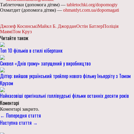
Таблеточки (допомога дітям) —
tabletochki.org/dopomogty
Охматдит (допомога дітям) —
ohmatdyt.com.ua/dopomagati
Джозеф Косинські
Майкл Б. Джордан
Остін Батлер
Поліція
Маямі
Том Круз
Читайте також
Топ 10 фільмів в стилі кіберпанк
Сиквел «Днів грому» запущений у виробництво
Діґґер: вийшов український трейлер нового фільму Іньярріту з Томом
Крузом
Найкасовіші оригінальні голлівудські фільми останніх десяти років
Коментарі
Коментарі закрито.
← Попередня стаття
Наступна стаття →