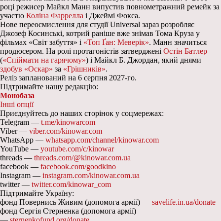
році режисер Майкл Манн випустив повнометражний ремейк за
участю
Коліна Фаррелла
і Джеймі Фокса.
Нове переосмислення для студії Universal зараз розробляє
Джозеф Косинські, котрий раніше вже знімав Тома Круза у
фільмах «Світ забуття» і
«Топ Ґан: Меверік»
. Манн значиться
продюсером. На ролі протагоністів затверджені
Остін Батлер
(
«Спіймати на гарячому»
) і Майкл Б. Джордан, який днями
здобув «Оскар»
за
«Грішників»
.
Реліз запланований на 6 серпня 2027-го.
Підтримайте нашу редакцію:
Монобаза
Інші опції
Приєднуйтесь до наших сторінок у соцмережах:
Telegram —
t.me/kinowarcom
Viber —
viber.com/kinowar.com
WhatsApp —
whatsapp.com/channel/kinowar.com
YouTube —
youtube.com/c/kinowar
threads —
threads.com/@kinowar.com.ua
facebook —
facebook.com/goodkino
Instagram —
instagram.com/kinowar.com.ua
twitter —
twitter.com/kinowar_com
Підтримайте Україну:
фонд Повернись Живим (допомога армії) —
savelife.in.ua/donate
фонд Сергія Стерненка (допомога армії)
—
sternenkofund.org/donate