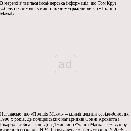
В мережі з’явилася інсайдерська інформація, що Том Круз
зобразить лиходія в новій повнометражній версії «Поліції
Маямі».
ad
Нагадаємо, що «Поліція Маямі» – кримінальний серіал-бойовик
1980-х років, де поліцейських-напарників Сонні Крокетта і
Рікардо Таббса грали Дон Джонсон і Філіпп Майкл Томас; шоу
виходило на каналі NBC і нараховувало п’ять сезонів. У 2006