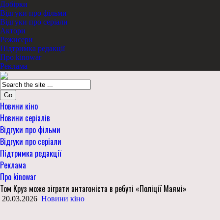
Добірки
Відгуки про фільми
Відгуки про серіали
Актори
Режисери
Підтримка редакції
Про kinowar
Реклама
Go
Новини кіно
Новини серіалів
Відгуки про фільми
Відгуки про серіали
Підтримка редакції
Реклама
Про kinowar
Том Круз може зіграти антагоніста в ребуті «Поліції Маямі»
20.03.2026
Новини кіно