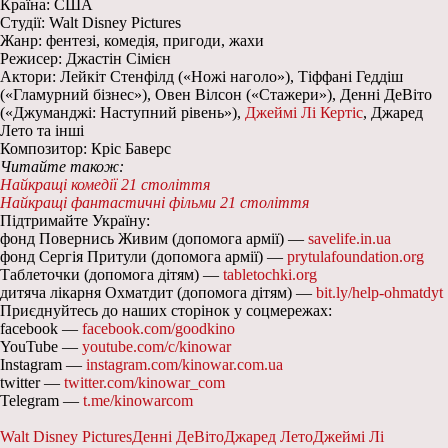
Країна: США
Студії: Walt Disney Pictures
Жанр: фентезі, комедія, пригоди, жахи
Режисер: Джастін Сімієн
Актори: Лейкіт Стенфілд («Ножі наголо»), Тіффані Геддіш
(«Гламурний бізнес»), Овен Вілсон («Стажери»), Денні ДеВіто
(«Джуманджі: Наступний рівень»),
Джеймі Лі Кертіс
, Джаред
Лето та інші
Композитор: Кріс Баверс
Читайте також:
Найкращі комедії 21 століття
Найкращі фантастичні фільми 21 століття
Підтримайте Україну:
фонд Повернись Живим (допомога армії) —
savelife.in.ua
фонд Сергія Притули (допомога армії) —
prytulafoundation.org
Таблеточки (допомога дітям) —
tabletochki.org
дитяча лікарня Охматдит (допомога дітям) —
bit.ly/help-ohmatdyt
Приєднуйтесь до наших сторінок у соцмережах:
facebook —
facebook.com/goodkino
YouTube —
youtube.com/c/kinowar
Instagram —
instagram.com/kinowar.com.ua
twitter —
twitter.com/kinowar_com
Telegram —
t.me/kinowarcom
Walt Disney Pictures
Денні ДеВіто
Джаред Лето
Джеймі Лі