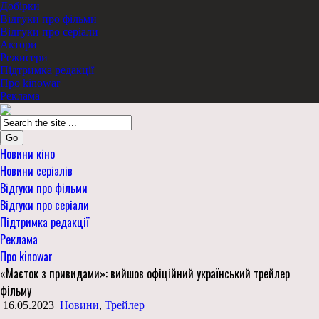
Добірки
Відгуки про фільми
Відгуки про серіали
Актори
Режисери
Підтримка редакції
Про kinowar
Реклама
Go
Новини кіно
Новини серіалів
Відгуки про фільми
Відгуки про серіали
Підтримка редакції
Реклама
Про kinowar
«Маєток з привидами»: вийшов офіційний український трейлер
фільму
16.05.2023
Новини
,
Трейлер