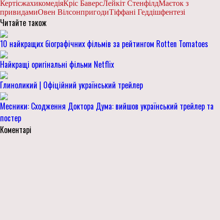
Кертіс
жахи
комедія
Кріс Баверс
Лейкіт Стенфілд
Маєток з
привидами
Овен Вілсон
пригоди
Тіффані Геддіш
фентезі
Читайте також
10 найкращих біографічних фільмів за рейтингом Rotten Tomatoes
Найкращі оригінальні фільми Netflix
Глиноликий | Офіційний український трейлер
Месники: Сходження Доктора Дума: вийшов український трейлер та
постер
Коментарі