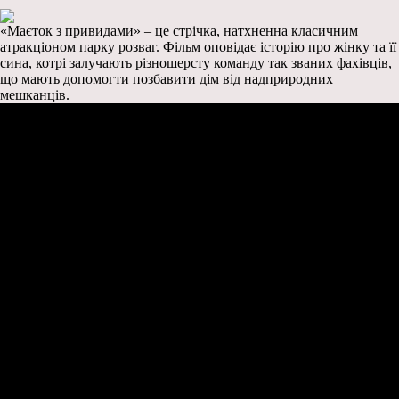
«Маєток з привидами» – це стрічка, натхненна класичним
атракціоном парку розваг. Фільм оповідає історію про жінку та її
сина, котрі залучають різношерсту команду так званих фахівців,
що мають допомогти позбавити дім від надприродних
мешканців.