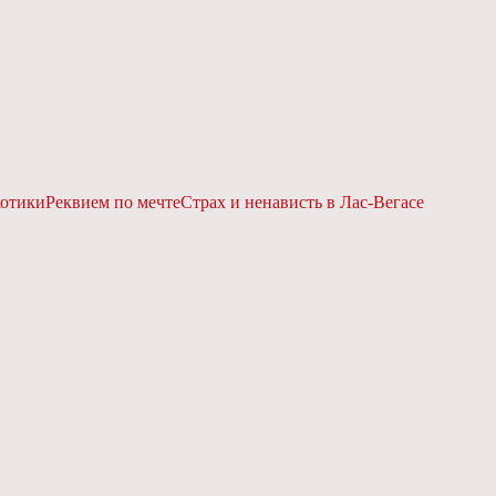
котики
Реквием по мечте
Страх и ненависть в Лас-Вегасе