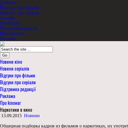
Добірки
Відгуки про фільми
Відгуки про серіали
Актори
Режисери
Підтримка редакції
Про kinowar
Реклама
Go
Новини кіно
Новини серіалів
Відгуки про фільми
Відгуки про серіали
Підтримка редакції
Реклама
Про kinowar
Наркотики в кино
13.09.2015
Новини
Обширная подборка кадров из фильмов о наркотиках, их употреб