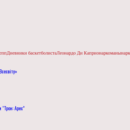
епп
Дневники баскетболиста
Леонардо Ди Каприо
наркоманы
нар
Всесвіту»
 “Трон: Арес”