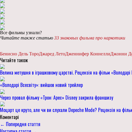
Все фильмы узнали?
Читайте также статью
33 знаковых фильма про наркотики
Бенисио Дель Торо
Джаред Лето
Дженнифер Коннелли
Джонни Д
Читайте також
Велика метушня в іграшковому царстві. Рецензія на фільм «Володарі 
«Володарі Всесвіту»: вийшов новий трейлер
Через провал фільму «Трон: Арес» Disney закрила франшизу
Моцарт це круто, але чи ви слухали Depeche Mode? Рецензія на фільм
Коментарі
← Попередня стаття
Наступна стаття →