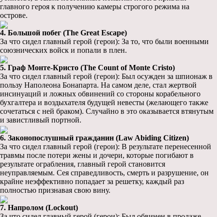
главного героя к получению камеры строгого режима на
острове.
4. Большой побег (The Great Escape)
За что сидел главный герой (герои): За то, что были военными
союзнических войск и попали в плен.
5. Граф Монте-Кристо (The Count of Monte Cristo)
За что сидел главный герой (герои): Был осужден за шпионаж в
пользу Наполеона Бонапарта. На самом деле, стал жертвой
инсинуаций и ложных обвинений со стороны корабельного
бухгалтера и воздыхателя будущей невесты (желающего также
сочетаться с ней браком). Случайно в это оказывается втянутым
и завистливый портной.
6. Законопослушный гражданин (Law Abiding Citizen)
За что сидел главный герой (герои): В результате перенесенной
травмы после потери жены и дочери, которые погибают в
результате ограбления, главный герой становится
неуправляемым. Сея справедливость, смерть и разрушение, он
крайне неэффективно попадает за решетку, каждый раз
полностью признавая свою вину.
7. Напролом (Lockout)
За что сидел главный герой (герои): Был обвинен в продаже