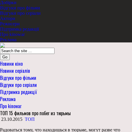
Добірки
Відгуки про фільми
Відгуки про серіали
Актори
Режисери
Підтримка редакції
Про kinowar
Реклама
Go
Новини кіно
Новини серіалів
Відгуки про фільми
Відгуки про серіали
Підтримка редакції
Реклама
Про kinowar
ТОП 15 фильмов про побег из тюрьмы
23.10.2015
ТОП
Радоваться тому, что находишься в тюрьме, могут разве что