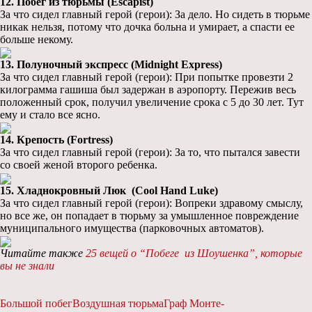
12. Побег из тюрьмы (Escapist)
За что сидел главный герой (герои): За дело. Но сидеть в тюрьме
никак нельзя, потому что дочка больна и умирает, а спасти ее
больше некому.
13. Полуночный экспресс (Midnight Express)
За что сидел главный герой (герои): При попытке провезти 2
килограмма гашиша был задержан в аэропорту. Пережив весь
положенный срок, получил увеличение срока с 5 до 30 лет. Тут
ему и стало все ясно.
14. Крепость (Fortress)
За что сидел главный герой (герои): За то, что пытался завести
со своей женой второго ребенка.
15. Хладнокровный Люк (Cool Hand Luke)
За что сидел главный герой (герои): Вопреки здравому смыслу,
но все же, он попадает в тюрьму за умышленное повреждение
муниципального имущества (парковочных автоматов).
Читайте также
25 вещей о “Побеге из Шоушенка”, которые
вы не знали
Большой побег
Воздушная тюрьма
Граф Монте-