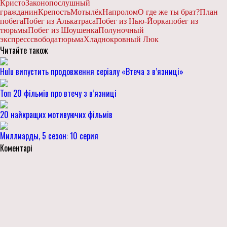
Кристо
Законопослушный
гражданин
Крепость
Мотылёк
Напролом
О где же ты брат?
План
побега
Побег из Алькатраса
Побег из Нью-Йорка
побег из
тюрьмы
Побег из Шоушенка
Полуночный
экспресс
свобода
тюрьма
Хладнокровный Люк
Читайте також
Hulu випустить продовження серіалу «Втеча з в’язниці»
Топ 20 фільмів про втечу з в’язниці
20 найкращих мотивуючих фільмів
Миллиарды, 5 сезон: 10 серия
Коментарі