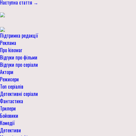
Наступна стаття →
Підтримка редакції
Реклама
Про kinowar
Відгуки про фільми
Відгуки про серіали
Актори
Режисери
Топ серіалів
Детективні серіали
Фантастика
Трилери
Бойовики
Комедії
Детективи