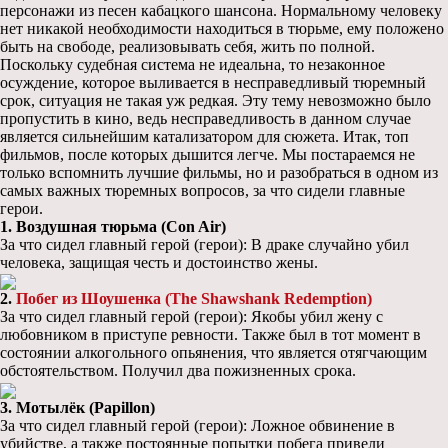
персонажи из песен кабацкого шансона. Нормальному человеку
нет никакой необходимости находиться в тюрьме, ему положено
быть на свободе, реализовывать себя, жить по полной.
Поскольку судебная система не идеальна, то незаконное
осуждение, которое выливается в несправедливый тюремный
срок, ситуация не такая уж редкая. Эту тему невозможно было
пропустить в кино, ведь несправедливость в данном случае
является сильнейшим катализатором для сюжета. Итак, топ
фильмов, после которых дышится легче. Мы постараемся не
только вспомнить лучшие фильмы, но и разобраться в одном из
самых важных тюремных вопросов, за что сидели главные
герои.
1. Воздушная тюрьма (Con Air)
За что сидел главный герой (герои): В драке случайно убил
человека, защищая честь и достоинство жены.
2.
Побег из Шоушенка (The Shawshank Redemption)
За что сидел главный герой (герои): Якобы убил жену с
любовником в приступе ревности. Также был в тот момент в
состоянии алкогольного опьянения, что является отягчающим
обстоятельством. Получил два пожизненных срока.
3. Мотылёк (Papillon)
За что сидел главный герой (герои): Ложное обвинение в
убийстве, а также постоянные попытки побега привели