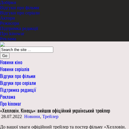
Добірки
Відгуки про фільми
Відгуки про серіали
Актори
Режисери
Підтримка редакції
Про kinowar
Реклама
Go
Новини кіно
Новини серіалів
Відгуки про фільми
Відгуки про серіали
Підтримка редакції
Реклама
Про kinowar
«Хелловін. Кінець»: вийшов офіційний український трейлер
28.07.2022
Новини
,
Трейлер
До вашої уваги офіційний трейлер та постер фільму «Хелловін.