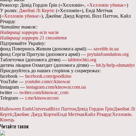
Режисер: Девід Гордон Ґрін («Хелловін»,
«Хелловін убиває»
)
У ролях:
Джеймі Лі Кертіс
(«Хелловін»), Енді Метічак
(
«Хелловін убиває»
), Джеймс Джуд Кортні, Вілл Паттон, Кайл
Річардс
Читайте також:
Найкращі хоррори всіх часів
Найкращі хоррори 21 століття
Підтримайте Україну:
фонд Повернись Живим (допомога армії) —
savelife.in.ua
фонд Сергія Притули (допомога армії) —
prytulafoundation.org
Таблеточки (допомога дітям) —
tabletochki.org
дитяча лікарня Охматдит (допомога дітям) —
bit.ly/help-ohmatdyt
Приєднуйтесь до наших сторінок у соцмережах:
facebook —
facebook.com/goodkino
YouTube —
youtube.com/c/kinowar
Instagram —
instagram.com/kinowar.com.ua
twitter —
twitter.com/kinowar_com
Telegram —
t.me/kinowarcom
Halloween Ends
Universal
Вілл Паттон
Девід Гордон Ґрін
Джеймі Лі
Кертіс
Джеймс Джуд Кортні
Енді Метічак
Кайл Річардс
Хелловін.
Кінець
Читайте також