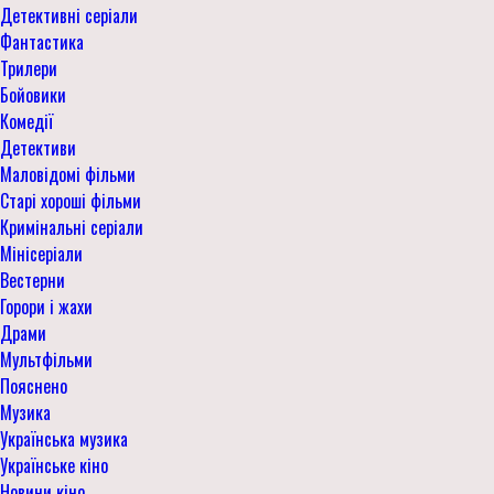
Детективні серіали
Фантастика
Трилери
Бойовики
Комедії
Детективи
Маловідомі фільми
Старі хороші фільми
Кримінальні серіали
Мінісеріали
Вестерни
Горори і жахи
Драми
Мультфільми
Пояснено
Музика
Українська музика
Українське кіно
Новини кіно