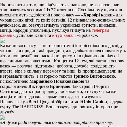
Як пояснити дітям, що відбувається навколо, не лякаючи, але
залишаючись чесними? Із 27 жовтня на Суспільному щотижня
виходитимуть аудіоісторії нового часу —
«Хоробрі казки»
для
українських дітей та їхніх батьків. 12 пізнавально-розважальних
аудіоказок, які озвучуватимуть українські артисти, військові,
митці, народні улюбленці, публікуватимуть на
телеграм-
каналі
Суспільне Казки та
ютуб-каналі
«Бробакс».
Казки нового часу — це терапевтичні історії спільного досвіду
українських родин, які правдиво, але делікатно пояснюватимуть
дітям нові реалії, що наскрізно присутні в цікавих оповідях зі
щасливими завершеннями. Концепти 12 тем, які лягли в основу
казок — розлука, підтримка, доброта, дружба, солідарність,
втрата, віра в спільну перемогу та інші. Їх пропрацьовували на
нетравматичність з авторкою текстів
Іриною Виговською
,
психологинею
Маріанною Новаковською
та
соціологинею
Вікторією Бриндзою
. Ілюстрації
Георгія
Сагітова
дають простір для уяви кожного, хто слухає казки,
асоціативність дозволяє домислити, дофантазувати.
Першу казку
«Вел і Цуц»
зі збірки читає
Юлія Саніна
, лідерка
гурту The HARDKISS. Вона озвучує дивовижну історію про
дружбу.
«Я дуже рада долучитися до такого потрібного проєкту.