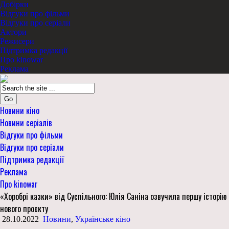
Добірки
Відгуки про фільми
Відгуки про серіали
Актори
Режисери
Підтримка редакції
Про kinowar
Реклама
Go
Новини кіно
Новини серіалів
Відгуки про фільми
Відгуки про серіали
Підтримка редакції
Реклама
Про kinowar
«Хоробрі казки» від Суспільного: Юлія Саніна озвучила першу історію
нового проєкту
28.10.2022
Новини
,
Українське кіно