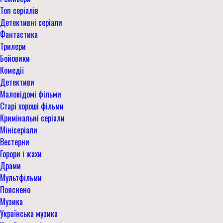
Топ серіалів
Детективні серіали
Фантастика
Трилери
Бойовики
Комедії
Детективи
Маловідомі фільми
Старі хороші фільми
Кримінальні серіали
Мінісеріали
Вестерни
Горори і жахи
Драми
Мультфільми
Пояснено
Музика
Українська музика