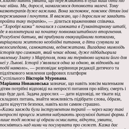
Складно навіть уявити, що переживають в душі наші діти під
час війни. Ми, дорослі, намагаємося допомогти малечі. Тому
казкотерапія дуже важлива. Вона заспокоює, пояснює дітям їхні
переживання і почуття. Я вважаю, що і дорослим не завадить
пройти таку терапію»
, — ділиться враженнями співачка.
«”Хоробрі казки” почалися з самоката в Гуманітарному штабі,
де я волонтерила на початку повномасштабного вторгнення.
Розгублені батьки, які прибували евакуаційними потягами,
вирішували життєво необхідні питання, а діти сумували за
велосипедами, самокатами, ведмежатами. Вигадана мимохідь
історія про самокат, який чекає вдома, дуже підбадьорила
маленьку Злату з Маріуполя, поки ми терміново шукали його для
неї у Львові. Історії з’являлися одна за одною, як відповідь на
події навколо»
, — розповідає керівниця редакції дитячого та
підліткового мовлення цифрових платформ
Суспільного
Вікторія Мурована
.
Маріанна Новаковська
зазначає, що навіть зовсім маленьким
дітям потрібні відповіді на непрості питання про війну, смерть і
що буде далі. Задача дорослих — дати відповіді, не тікати від
складних питань, знайти можливість підібрати слова, óбрази,
дати відчуття безпеки, навіть коли самим страшно.
«Казки завжди були інструментом терапії — через казку такі
непрості процеси життя набувають зрозумілої дитині форми. І
лише тоді можна ці образи осмислити, відчути, уявити,
посміятись над ними чи посумувати про сюжет. Казка дає