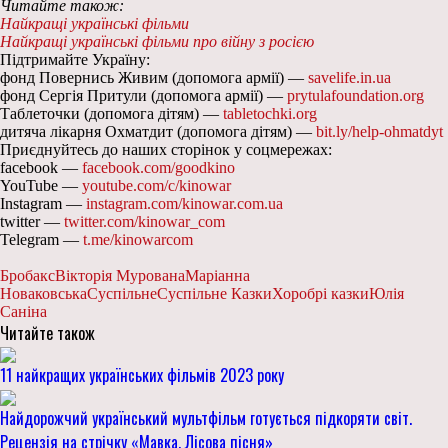
Читайте також:
Найкращі українські фільми
Найкращі українські фільми про війну з росією
Підтримайте Україну:
фонд Повернись Живим (допомога армії) —
savelife.in.ua
фонд Сергія Притули (допомога армії) —
prytulafoundation.org
Таблеточки (допомога дітям) —
tabletochki.org
дитяча лікарня Охматдит (допомога дітям) —
bit.ly/help-ohmatdyt
Приєднуйтесь до наших сторінок у соцмережах:
facebook —
facebook.com/goodkino
YouTube —
youtube.com/c/kinowar
Instagram —
instagram.com/kinowar.com.ua
twitter —
twitter.com/kinowar_com
Telegram —
t.me/kinowarcom
Бробакс
Вікторія Мурована
Маріанна
Новаковська
Суспільне
Суспільне Казки
Хоробрі казки
Юлія
Саніна
Читайте також
11 найкращих українських фільмів 2023 року
Найдорожчий український мультфільм готується підкоряти світ.
Рецензія на стрічку «Мавка. Лісова пісня»