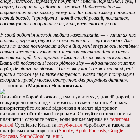
опору, пояснює, нормалізує почуття: і злість нормальна, і сум, і
страх, і сваритись, і боятись можна. Найважливіше —
терапевтичність казки у тому, що дає дитині змогу прожити
певний досвід, “приміряти” новий спосіб реакції, позлитися,
поспівчувати і набратися сил, віри, впевненості у собі.
У своїй роботі я завжди любила казкотерапію — у запитах про
тривогу, агресію, дружбу, самостійність — що завгодно. Але
коли почалася повномасштабна війна, мені вперше ось настільки
сильно захотілося говорити зі своїми власними дітьми через
казкові історії. Так народився їжачок Лесик, який вимушений
їхати від небезпеки зі свого рідного лісу — від звичного життя
туди, де нічого не відомо. “Це ж як у нас! Це ж і ми такі речі
брали з собою! Це і я таке відчувала”. Казка лікує, підтримує і
говорить правду мовою, доступною для розуміння дитини»
,
— розповіла
Маріанна Новаковська
.
Вмикайте «Хоробрі казки» дітям в укриттях, у довгій дорозі, в
евакуації чи вдома під час комендантської години. А також
використовуйте як засіб відволікання малят від тривог,
викликаних обстрілами і сиренами. Скачуйте на телефони та
планшети і слухайте разом, коли зникає мережа на
телеграм-
каналі
Суспільне Казки та
ютуб-канал
«Бробакс», а також на
платформах для подкастів (
Spotify
,
Apple Podcasts
,
Google
Podcasts
,
SoundCloud
та
інші
).