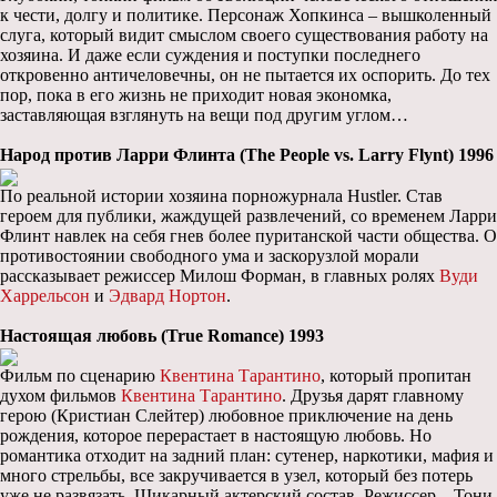
к чести, долгу и политике. Персонаж Хопкинса – вышколенный
слуга, который видит смыслом своего существования работу на
хозяина. И даже если суждения и поступки последнего
откровенно античеловечны, он не пытается их оспорить. До тех
пор, пока в его жизнь не приходит новая экономка,
заставляющая взглянуть на вещи под другим углом…
Народ против Ларри Флинта (The People vs. Larry Flynt) 1996
По реальной истории хозяина порножурнала Hustler. Став
героем для публики, жаждущей развлечений, со временем Ларри
Флинт навлек на себя гнев более пуританской части общества. О
противостоянии свободного ума и заскорузлой морали
рассказывает режиссер Милош Форман, в главных ролях
Вуди
Харрельсон
и
Эдвард Нортон
.
Настоящая любовь (True Romance) 1993
Фильм по сценарию
Квентина Тарантино
, который пропитан
духом фильмов
Квентина Тарантино
. Друзья дарят главному
герою (Кристиан Слейтер) любовное приключение на день
рождения, которое перерастает в настоящую любовь. Но
романтика отходит на задний план: сутенер, наркотики, мафия и
много стрельбы, все закручивается в узел, который без потерь
уже не развязать. Шикарный актерский состав. Режиссер – Тони