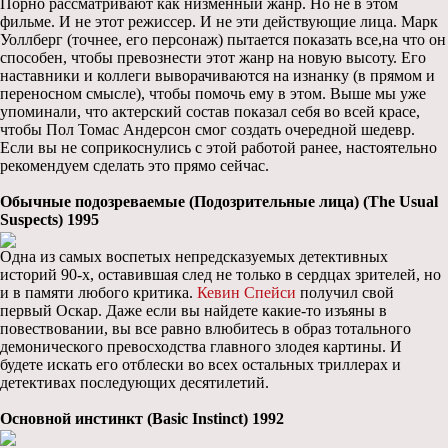
Порно рассматривают как низменный жанр. Но не в этом
фильме. И не этот режиссер. И не эти действующие лица. Марк
Уоллберг (точнее, его персонаж) пытается показать все,на что он
способен, чтобы превознести этот жанр на новую высоту. Его
наставники и коллеги выворачиваются на изнанку (в прямом и
переносном смысле), чтобы помочь ему в этом. Выше мы уже
упоминали, что актерский состав показал себя во всей красе,
чтобы Пол Томас Андерсон смог создать очередной шедевр.
Если вы не соприкоснулись с этой работой ранее, настоятельно
рекомендуем сделать это прямо сейчас.
Обычные подозреваемые (Подозрительные лица) (The Usual
Suspects) 1995
Одна из самых воспетых непредсказуемых детективных
историй 90-х, оставившая след не только в сердцах зрителей, но
и в памяти любого критика.
Кевин Спейси
получил свой
первый Оскар. Даже если вы найдете какие-то изъяны в
повествовании, вы все равно влюбитесь в образ тотального
демонического превосходства главного злодея картины. И
будете искать его отблески во всех остальных триллерах и
детективах последующих десятилетий.
Основной инстинкт (Basic Instinct) 1992