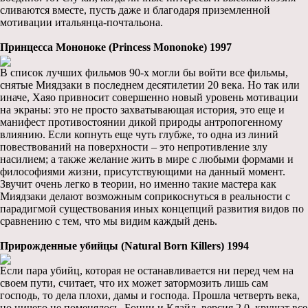
сливаются вместе, пусть даже и благодаря приземленной
мотивации итальянца-почтальона.
Принцесса Мононоке (Princess Mononoke) 1997
В список лучших фильмов 90-х могли бы войти все фильмы,
снятые Миядзаки в последнем десятилетии 20 века. Но так или
иначе, Хаяо привносит совершенно новый уровень мотивации
на экраны: это не просто захватывающая история, это еще и
манифест противостоянии дикой природы антропогенному
влиянию. Если копнуть еще чуть глубже, то одна из линий
повествований на поверхности – это непротивление злу
насилием; а также желание жить в мире с любыми формами и
философиями жизни, присутствующими на данный момент.
Звучит очень легко в теории, но именно такие мастера как
Миядзаки делают возможным соприкоснуться в реальности с
парадигмой существования иных концепций развития видов по
сравнению с тем, что мы видим каждый день.
Прирожденные убийцы (Natural Born Killers) 1994
Если пара убийц, которая не останавливается ни перед чем на
своем пути, считает, что их может затормозить лишь сам
господь, то дела плохи, дамы и господа. Прошла четверть века,
но ничего не поменялось. Бонни и Клайд, версия 2.0, крушат все