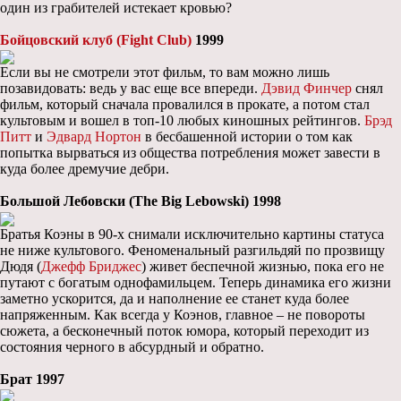
один из грабителей истекает кровью?
Бойцовский клуб (Fight Club)
1999
Если вы не смотрели этот фильм, то вам можно лишь
позавидовать: ведь у вас еще все впереди.
Дэвид Финчер
снял
фильм, который сначала провалился в прокате, а потом стал
культовым и вошел в топ-10 любых киношных рейтингов.
Брэд
Питт
и
Эдвард Нортон
в бесбашенной истории о том как
попытка вырваться из общества потребления может завести в
куда более дремучие дебри.
Большой Лебовски (The Big Lebowski) 1998
Братья Коэны в 90-х снимали исключительно картины статуса
не ниже культового. Феноменальный разгильдяй по прозвищу
Дюдя (
Джефф Бриджес
) живет беспечной жизнью, пока его не
путают с богатым однофамильцем. Теперь динамика его жизни
заметно ускорится, да и наполнение ее станет куда более
напряженным. Как всегда у Коэнов, главное – не повороты
сюжета, а бесконечный поток юмора, который переходит из
состояния черного в абсурдный и обратно.
Брат 1997