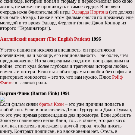
о скинхеде, который попал в тюрьму и переосмыслил всю свою
жизнь, не может не проникнуть в самое сердце. В первую
очередь из-за блистательной игры
Эдварда Нортона
(это должен
был быть Оскар). Также в этом фильме снялся по-прежнему еще
молодой в то время Эдвард Ферлонг (он же Джон Коннор из
второго “Терминатора”).
Английский пациент (The English Patient)
1996
У этого пациента искажена внешность, он практически
обездвижен, да и вообще, его национальность – не более, чем
предположение. Но за очередным солдатом, пострадавшим на
войне, стоит куда более глубокая и трагичная история любви,
измены и потери. Если вы любите драмы о любви без пафоса и
приторных монологов – это то, что вам нужно. Плюс
Рэйф
Файнс
в главной роли.
Бартон Финк (Barton Fink) 1991
Если фильм сняли
братья Коэн
– это уже причина попасть в
любой топ. Если в нем снялись Джон Туртурро и Джон Гудман,
то это уже прямая рекомендация для просмотра. Если добавить
Золотую пальмовую ветвь Канн, то… в общем, это рассказ о
том, как писатель приезжает в другой город, чтобы писать
книгу. Контракт подписан, но вдохновения нет. Отель, в