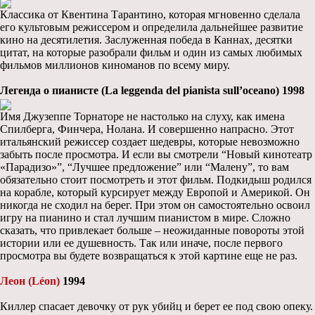
Классика от Квентина Тарантино, которая мгновенно сделала
его культовым режиссером и определила дальнейшее развитие
кино на десятилетия. Заслуженная победа в Каннах, десятки
цитат, на которые разобрали фильм и один из самых любимых
фильмов миллионов киноманов по всему миру.
Легенда о пианисте (La leggenda del pianista sull’oceano) 1998
Имя Джузеппе Торнаторе не настолько на слуху, как имена
Спилберга, Финчера, Нолана. И совершенно напрасно. Этот
итальянский режиссер создает шедевры, которые невозможно
забыть после просмотра. И если вы смотрели “Новый кинотеатр
«Парадизо»”, “Лучшее предложение” или “Малену”, то вам
обязательно стоит посмотреть и этот фильм. Подкидыш родился
на корабле, который курсирует между Европой и Америкой. Он
никогда не сходил на берег. При этом он самостоятельно освоил
игру на пианино и стал лучшим пианистом в мире. Сложно
сказать, что привлекает больше – неожиданные повороты этой
истории или ее душевность. Так или иначе, после первого
просмотра вы будете возвращаться к этой картине еще не раз.
Леон (Léon)
1994
Киллер спасает девочку от рук убийц и берет ее под свою опеку.