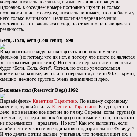
котором писатель поселился, вызывает лишь отвращение.
Вдобавок, в соседнем номере постоянно шумят. И только
познакомившись с соседом, писатель понимает, что проблемы у
него только начинаются. Великолепная черная комедия,
постоянно скатывающаяся в сюр, но отчаянно цепляющаяся за
реальность.
Беги, Лола, беги (Lola rennt) 1998
Вряд ли кто-то с ходу назовет десять хороших немецких
фильмов (не потому, что их нет, а потому, что никто не является
знатоком немецкого кино). Но в числе первых пяти наверняка
будет “Беги, Лола, беги”. Легкая, но очень увлекательная
криминальная комедия отлично передает дух кино 90-х – круто,
смешно, немного грустно, очень динамично и ярко.
Бешеные псы (Reservoir Dogs) 1992
Первый фильм
Квентина Тарантино
. По нашему скромному
мнению, лучший фильм
Квентина Тарантино
. Банда идет на
дело, но внезапно все идет не по плану. Сирены, копы, трупы (в
том числе, и среди членов банды) и понимание того, что кто-то
из подельников – предатель. Но кто? Как это выяснить, если
алиби нет ни у кого и все одинаково подозрительно себя ведут?
И что делать с этим дальше, учитывая, что полиция ищет их, а