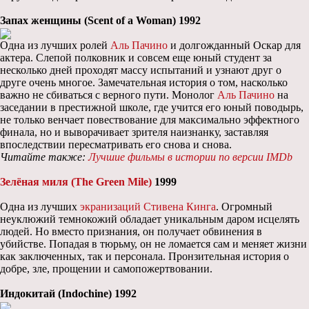
Запах женщины (Scent of a Woman) 1992
Одна из лучших ролей
Аль Пачино
и долгожданный Оскар для
актера. Слепой полковник и совсем еще юный студент за
несколько дней проходят массу испытаний и узнают друг о
друге очень многое. Замечательная история о том, насколько
важно не сбиваться с верного пути. Монолог
Аль Пачино
на
заседании в престижной школе, где учится его юный поводырь,
не только венчает повествование для максимально эффектного
финала, но и выворачивает зрителя наизнанку, заставляя
впоследствии пересматривать его снова и снова.
Читайте также:
Лучшие фильмы в истории по версии IMDb
Зелёная миля (The Green Mile)
1999
Одна из лучших
экранизаций Стивена Кинга
. Огромный
неуклюжий темнокожий обладает уникальным даром исцелять
людей. Но вместо признания, он получает обвинения в
убийстве. Попадая в тюрьму, он не ломается сам и меняет жизни
как заключенных, так и персонала. Пронзительная история о
добре, зле, прощении и самопожертвовании.
Индокитай (Indochine) 1992