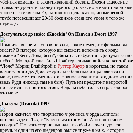
убойная комедия, и захватывающий боевик. Джеки удалось не
только не уронить планку первого фильма, но и выйти на новый
уровень с сиквелом. Одна только сцена в аэродинамической
трубе перевешивает 20-30 боевиков среднего уровня того же
периода.
Достучаться до небес (Knockin’ On Heaven’s Door) 1997
Помните, выше мы справшивали, какие немецкие фильмы вы
знаете? В пятерке, которую вы сможете вспомнить с ходу,
помимо “Беги, Лола, беги”, обязательно будет и “Достучаться до
небес”. Молодой еще Тиль Швайгер, снимавшийся во все той же
“Лоле” Мориц Бляйбтрой и
Рутгер Хауэр
в коротком, но таком
важном эпизоде. Двое смертельно больных отправляются на
море, потому что именно это главное желание для одного из них
(ведь Руди никогда там не был). Путь им предстоит непростой,
но все испытания того стоят. Ведь на небе только и разговоров,
что море…
Дракула (Dracula) 1992
Порой кажется, что творчество Фрэнсиса Форда Копполы
осталось где в 70-х, с “Крестным отцом” и “Апокалипсисом
сегодня”. Но режиссер не выпадал из обоймы очень долгое
время, и один из его шедевров был снят уже в 90-х. История