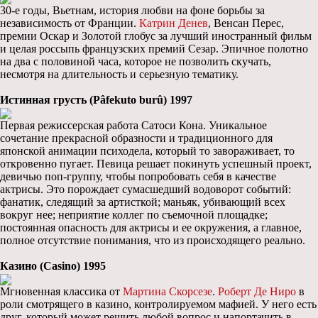
30-е годы, Вьетнам, история любви на фоне борьбы за
независимость от Франции.
Катрин Денев
, Венсан Перес,
премии Оскар и Золотой глобус за лучший иностранный фильм
и целая россыпь французских премий Сезар. Эпичное полотно
на два с половиной часа, которое не позволить скучать,
несмотря на длительность и серьезную тематику.
Истинная грусть (Pâfekuto burû) 1997
Первая режиссерская работа Сатоси Кона. Уникальное
сочетание прекрасной образности и традиционного для
японской анимации психодела, который то завораживает, то
откровенно пугает. Певица решает покинуть успешный проект,
девичью поп-группу, чтобы попробовать себя в качестве
актрисы. Это порождает сумасшедший водоворот событий:
фанатик, следящий за артисткой; маньяк, убивающий всех
вокруг нее; неприятие коллег по съемочной площадке;
постоянная опасность для актрисы и ее окружения, а главное,
полное отсутствие понимания, что из происходящего реально.
Казино (Casino) 1995
Мгновенная классика от
Мартина Скорсезе
.
Роберт Де Ниро
в
роли смотрящего в казино, контролируемом мафией. У него есть
друг, который может решить любой вопрос и напортачить в