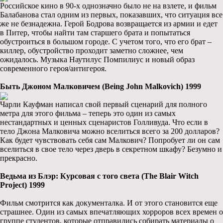
Российское кино в 90-х однозначно было не на взлете, и фильм
Балабанова стал одним из первых, показавших, что ситуация все
же не безнадежна. Герой Бодрова возвращается из армии и едет
в Питер, чтобы найти там старшего брата и попытаться
обустроиться в большом городе. С учетом того, что его брат –
киллер, обустройство проходит заметно сложнее, чем
ожидалось. Музыка Наутилус Помпилиус и новый образ
современного героя/антигероя.
Быть Джоном Малковичем (Being John Malkovich) 1999
Чарли Кауфман написал свой первый сценарий для полного
метра для этого фильма – теперь это один из самых
нестандартных и ценных сценаристов Голливуда. Что если в
тело Джона Малковича можно вселиться всего за 200 долларов?
Как будет чувствовать себя сам Малкович? Попробует ли он сам
вселиться в свое тело через дверь в секретном шкафу? Безумно и
прекрасно.
Ведьма из Блэр: Курсовая с того света (The Blair Witch
Project) 1999
Фильм смотрится как документалка. И от этого становится еще
страшнее. Один из самых впечатляющих хорроров всех времен о
группе студентов, которые отправились собирать материалы о