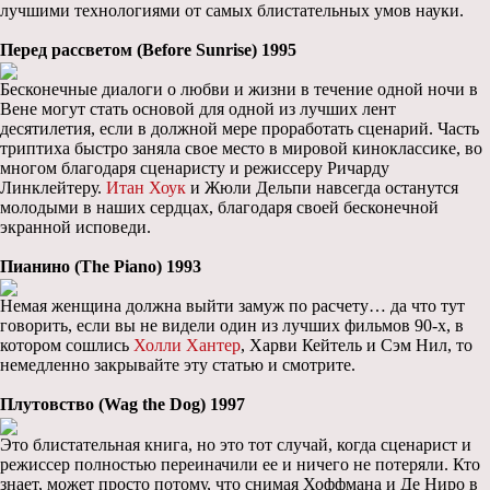
лучшими технологиями от самых блистательных умов науки.
Перед рассветом (Before Sunrise) 1995
Бесконечные диалоги о любви и жизни в течение одной ночи в
Вене могут стать основой для одной из лучших лент
десятилетия, если в должной мере проработать сценарий. Часть
триптиха быстро заняла свое место в мировой киноклассике, во
многом благодаря сценаристу и режиссеру Ричарду
Линклейтеру.
Итан Хоук
и Жюли Дельпи навсегда останутся
молодыми в наших сердцах, благодаря своей бесконечной
экранной исповеди.
Пианино (The Piano) 1993
Немая женщина должна выйти замуж по расчету… да что тут
говорить, если вы не видели один из лучших фильмов 90-х, в
котором сошлись
Холли Хантер
, Харви Кейтель и Сэм Нил, то
немедленно закрывайте эту статью и смотрите.
Плутовство (Wag the Dog) 1997
Это блистательная книга, но это тот случай, когда сценарист и
режиссер полностью переиначили ее и ничего не потеряли. Кто
знает, может просто потому, что снимая Хоффмана и Де Ниро в