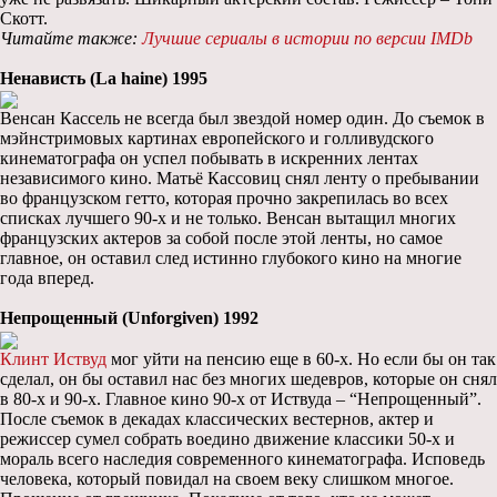
Скотт.
Читайте также:
Лучшие сериалы в истории по версии IMDb
Ненависть (La haine) 1995
Венсан Кассель не всегда был звездой номер один. До съемок в
мэйнстримовых картинах европейского и голливудского
кинематографа он успел побывать в искренних лентах
независимого кино. Матьё Кассовиц снял ленту о пребывании
во французском гетто, которая прочно закрепилась во всех
списках лучшего 90-х и не только. Венсан вытащил многих
французских актеров за собой после этой ленты, но самое
главное, он оставил след истинно глубокого кино на многие
года вперед.
Непрощенный (Unforgiven) 1992
Клинт Иствуд
мог уйти на пенсию еще в 60-х. Но если бы он так
сделал, он бы оставил нас без многих шедевров, которые он снял
в 80-х и 90-х. Главное кино 90-х от Иствуда – “Непрощенный”.
После съемок в декадах классических вестернов, актер и
режиссер сумел собрать воедино движение классики 50-х и
мораль всего наследия современного кинематографа. Исповедь
человека, который повидал на своем веку слишком многое.