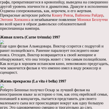
графа, превратившегося в кровопийцу, выведена на совершенно
другой уровень эпичности и драматизма. Дракуле в исполнении
Олдмена сопереживаешь, как, впрочем, и его жертвам.
Прекрасные актерские работы
Киану Ривза
,
Вайноны Райдер
,
Энтони Хопкинса
и незабываемое появление
Моники Беллуччи
во всей красе в образе дьявольски соблазнительной
приспешницы вампира.
Живая плоть (Carne trémula) 1997
Еще один фильм Альмодовара. Виктор ссорится с подругой и
ранит полицейского. Ранение парализует последнего ниже
пояса. Отсидев, Виктор возвращается к своей женщине и
обнаруживает, что она теперь живет с тем самым полицейским.
Как всегда в хорошем испанском кино, невозможно предугадать,
чем закончится фильм и что именно имел в виду режиссер и
сценарист.
Жизнь прекрасна (La vita è bella) 1997
Роберто Бениньи получил Оскар за лучший фильм на
иностранном языке за историю о том, как отец еврейской семьи,
попавшей в концлагерь, пытается представить для своего
маленького сына все происходящее вокруг как одну большую
игру. Это одновременно смешно и трогательно до слез.