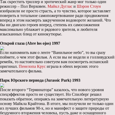
Так скрестить триллер и эротический жанр мог только один
режиссер – Пол Верховен.
Майкл Дуглас
и
Шэрон Стоун
изобразили не просто страсть, а то чувство, которое заставляет
поверить в тотальное самопожертвование ради продвижения
вперед в этом насмерть закрученном водовороте желаний. Что
бы ни двигало героев вперед, степень их самосожжения
максимально ублажает и рядового зрителя, и любителя
изысканных блюд от кинокутюрье.
Открой глаза (Abre los ojos) 1997
Если напомнить вам о ленте “Ванильное небо”, то вы сразу
поймете, о чем этот фильм. А если вы не видели и голливудский
ремейк, то настоятельно советуем вам посмотреть испанский
оригинал.
Пенелопа Крус
играла в обеих версиях этого
замечательного фильма.
Парк Юрского периода (Jurassic Park) 1993
После второго “Терминатора” казалось, что нового уровня
спецэффектов просто не существует. Но Спилберг решил
показать обратное, опираясь на замечательную литературную
основу Майкла Крайтона. В итоге, мы получили не только один
из лучших фильмов 90-х, но и манифест о защите природы от
бездумного вторжения человека, пусть даже и оснащенного