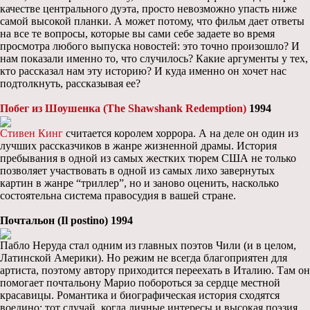
качестве центрального дуэта, просто невозможно упасть ниже
самой высокой планки. А может потому, что фильм дает ответы
на все те вопросы, которые вы сами себе задаете во время
просмотра любого выпуска новостей: это точно произошло? И
нам показали именно то, что случилось? Какие аргументы у тех,
кто рассказал нам эту историю? И куда именно он хочет нас
подтолкнуть, рассказывая ее?
Побег из Шоушенка (The Shawshank Redemption)
1994
Стивен Кинг
считается королем хоррора. А на деле он один из
лучших рассказчиков в жанре жизненной драмы. История
пребывания в одной из самых жестких тюрем США не только
позволяет участвовать в одной из самых лихо завернутых
картин в жанре “триллер”, но и заново оценить, насколько
состоятельна система правосудия в вашей стране.
Почтальон (Il postino) 1994
Пабло Неруда стал одним из главных поэтов Чили (и в целом,
Латинской Америки). Но режим не всегда благоприятен для
артиста, поэтому автору приходится переехать в Италию. Там он
помогает почтальону Марио побороться за сердце местной
красавицы. Романтика и биографическая история сходятся
воедино: тот случай, когда личные интересы и высокая поэзия