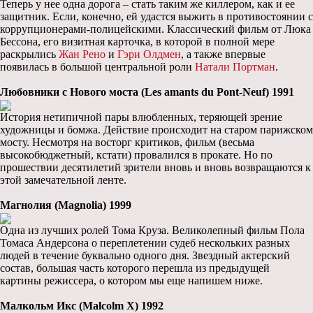
Теперь у нее одна дорога – стать таким же киллером, как и ее
защитник. Если, конечно, ей удастся выжить в противостоянии с
коррупционерами-полицейскими. Классический фильм от Люка
Бессона, его визитная карточка, в которой в полной мере
раскрылись
Жан Рено
и
Гэри Олдмен
, а также впервые
появилась в большой центральной роли
Натали Портман
.
Любовники с Нового моста (Les amants du Pont-Neuf) 1991
История нетипичной пары влюбленных, теряющей зрение
художницы и бомжа. Действие происходит на старом парижском
мосту. Несмотря на восторг критиков, фильм (весьма
высокобюджетный, кстати) провалился в прокате. Но по
прошествии десятилетий зрители вновь и вновь возвращаются к
этой замечательной ленте.
Магнолия (Magnolia) 1999
Одна из лучших ролей Тома Круза. Великолепный фильм Пола
Томаса Андерсона о переплетении судеб нескольких разных
людей в течение буквально одного дня. Звездный актерский
состав, большая часть которого перешла из предыдущей
картины режиссера, о котором мы еще напишем ниже.
Малкольм Икс (Malcolm X) 1992