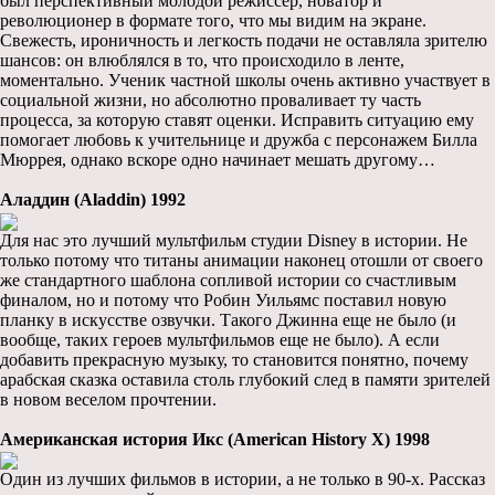
был перспективный молодой режиссер, новатор и
революционер в формате того, что мы видим на экране.
Свежесть, ироничность и легкость подачи не оставляла зрителю
шансов: он влюблялся в то, что происходило в ленте,
моментально. Ученик частной школы очень активно участвует в
социальной жизни, но абсолютно проваливает ту часть
процесса, за которую ставят оценки. Исправить ситуацию ему
помогает любовь к учительнице и дружба с персонажем Билла
Мюррея, однако вскоре одно начинает мешать другому…
Аладдин (Aladdin) 1992
Для нас это лучший мультфильм студии Disney в истории. Не
только потому что титаны анимации наконец отошли от своего
же стандартного шаблона сопливой истории со счастливым
финалом, но и потому что Робин Уильямс поставил новую
планку в искусстве озвучки. Такого Джинна еще не было (и
вообще, таких героев мультфильмов еще не было). А если
добавить прекрасную музыку, то становится понятно, почему
арабская сказка оставила столь глубокий след в памяти зрителей
в новом веселом прочтении.
Американская история Икс (American History X) 1998
Один из лучших фильмов в истории, а не только в 90-х. Рассказ