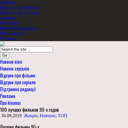
Добірки
Відгуки про фільми
Відгуки про серіали
Актори
Режисери
Підтримка редакції
Про kinowar
Реклама
Go
Новини кіно
Новини серіалів
Відгуки про фільми
Відгуки про серіали
Підтримка редакції
Реклама
Про kinowar
100 лучших фильмов 90-х годов
30.09.2019
Жанри
,
Новини
,
ТОП
Лучшие фильмы 90-х