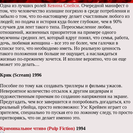
Одна из лучших ролей
Кевина Спейси
. Очередной манифест о
том, что человечество излишне погрязло в среде потребления и
забыло о том, что по-настоящему делает счастливым любого из
людей; но подача и история куда более глубокие, чем в 90%
случаев для лент такого типа. Переосмысление любви,
отношений, жизненных приоритетов на примере одного
мужчины средних лет, который вдруг понял, что семья, работа,
дочь, любимая женщина – все это не более, чем галочки в
списке того, что необходимо иметь. Но реальную ценность
такого положения он больше не ощущает, а наслаждаться
жизнью по-прежнему хочется. И вполне вероятно, что он еще
может это делать…
Крик (Scream) 1996
Пособие по тому как создавать триллеры и фильмы ужасов.
Невероятное количество отсылок к другим шедеврам и
художественным приемам по созданию напряжения на экране.
Предугадать, чем все завершится и попробовать догадаться, кто
реальный убийца, просто невозможно: Уэс Крейвен играет со
зрителем, специально то пуская его по ложному следу, то просто
притворяясь, что он делает именно это.
Криминальное чтиво (Pulp Fiction)
1994