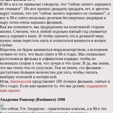
В 90-х все по привычке говорили, что “сейчас ничего хорошего
не снимают”. Но вот прошло двадцать-тридцать лет, и зрители
вдруг поняли, что это “сейчас ничего хорошего не снимают”, а
вот в 90-е снято несколько десятков бессмертных шедевров и
пару сотен очень хороших фильмов.
Как вы понимаете, мы традиционно на позитивной стороне
жизни. Считаем, что в любой отдельно взятый год снимается
масса хорошего кино. И чтобы оценить это в должной мере,
нужно лишь перестать ныть и попытаться вникнуть в вопрос
глубже.
Впрочем, не будем заниматься морализаторством, а вспомним
лучшее из того, что было снято в 90-х годах. Мы специально
расположили фильмы в алфавитном порядке, чтобы не
возникало споров о том, что лучше и что хуже. И да, мы знаем,
что мы точно что-то упустили. Тем не менее, сто фильмов –
достаточно большое количество для того, чтобы считать
выборку полезной и интересной.
Итак,
kinowar.com
представляет 100 лучших фильмов, снятых в
90-х годах. Если вам нравится то, что мы делаем,
поддержите
наш проект
.
Академия Рашмор (Rushmore) 1998
Это сейчас Уэс Андерсон – практически классик, а в 90-е это