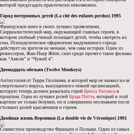
которой предугадать практически невозможно.
Город потерянных детей (La cité des enfants perdus) 1995
Французское кино в своих лучших проявлениях.
Сюрреалистический мир, окружающий главных героев, в
котором злобный ученый похищает детей, чтобы смотреть их
сны. Психоделическое оформление выдуманного города
действует на зрителя не меньше, чем сама история. Один из
режиссеров, Жан-Пьер Жёне, снял среди прочего такие фильмы
как “Амели” и “Чужой 4”.
Двенадцать обезьян (Twelve Monkeys)
Антиутопия от Терри Гиллиама, в которой мир не выжил из-за
смертельного вируса, выпущенного некоей организацией,
которую теперь должен разыскать герой
Брюса Уиллиса
в
прошлом. Одна из лучших ролей
Брэда Питта
, который в этой
картине не только безумен, но и совершенно неузнаваем после
стольких ролей красавчиков и героев.
Двойная жизнь Вероники (La double vie de Véronique) 1991
Совместное производство Франции и Польши. Один из самых