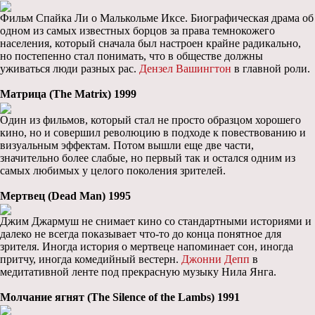
Фильм Спайка Ли о Малькольме Иксе. Биографическая драма об
одном из самых известных борцов за права темнокожего
населения, который сначала был настроен крайне радикально,
но постепенно стал понимать, что в обществе должны
уживаться люди разных рас.
Дензел Вашингтон
в главной роли.
Матрица (The Matrix) 1999
Один из фильмов, который стал не просто образцом хорошего
кино, но и совершил революцию в подходе к повествованию и
визуальным эффектам. Потом вышли еще две части,
значительно более слабые, но первый так и остался одним из
самых любимых у целого поколения зрителей.
Мертвец (Dead Man) 1995
Джим Джармуш не снимает кино со стандартными историями и
далеко не всегда показывает что-то до конца понятное для
зрителя. Иногда история о мертвеце напоминает сон, иногда
притчу, иногда комедийный вестерн.
Джонни Депп
в
медитативной ленте под прекрасную музыку Нила Янга.
Молчание ягнят (The Silence of the Lambs) 1991