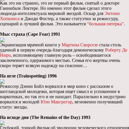
Как это ни странно, это не первый фильм, снятый о докторе
Ганнибале Лектере. Но именно этот фильм сделал этого
людоеда-интеллектуала мировой звездой. Оскар для
Энтони
Хопкинса
и Джоди Фостер, а также статуэтки за режиссуру,
сценарий и лучший фильм. Это называется
“большая пятерка”
.
Мыс страха (Cape Fear) 1991
Экранизация мрачной книги у
Мартина Скорсезе
стала столь
удачной в первую очередь благодаря демоническому
Роберту Де
Ниро
, исполняющему главную роль – освободившегося
заключенного, одержимого местью. Семья его жертвы очень
скоро теряет всякую надежду на спасение…
На игле (Trainspotting) 1996
Режиссер Дэнни Бойл ворвался в мир кино с рассказом о
шотландской молодежи, которая ищет смысл и успокоение в
наркотиках, но так его и не находит. Параллельно в индустрию
ворвался и молодой
Юэн Макгрегор
, мгновенно получивший
статус звезды.
На исходе дня (The Remains of the Day) 1993
Глубокий, тонкий фильм об эволюции человеческого отношения