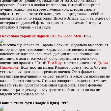
Прощение от грешника. Покаяние от того, кто не может
простить. Рассказ о любви от человека, который поверил в
лучшее только при встрече с женщиной, которая смогла
обратить его во что-то большее, чем он представлял собой во
время скитания по территории Дикого Запада. Если вы ждете от
вестерна следующей фазы по сравнению с самым быстрым
стрелком в городе – вам сюда.
Несколько хороших парней (A Few Good Men)
1992
Классика сценариев от Аарона Соркина. Идеально выверенная
история о противостоянии характеров жизненного опыта и
юношеских идеалов, воинской дисциплины и понимания
истинного долга, тонкостей юриспруденции и реального
ощущения правоты. Юный
Том Круз
против циничного
Джека
Николсона
. Долг против права. Карьера против чести. Чистые
устремления против выверенных оценок. Этот фильм не
оставит равнодушным и не даст заснуть, в какое бы время вы не
начали бы его смотреть. Столько поворотов сюжета не сможет
вывернуть ни один современный сценарист. Такие фильмы
снимают раз в декаду – не упустите свой шанс, если вы не
видели этот шедевр ранее.
Ночи в стиле буги (Boogie Nights) 1997