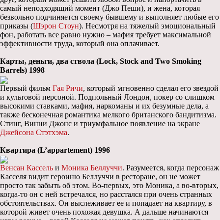
самый неподходящий момент (Джо Пеши), и жена, которая
безвольно подчиняется своему бывшему и выполняет любые его
приказы (
Шэрон Стоун
). Несмотря на тяжелый эмоциональный
фон, работать все равно нужно – мафия требует максимальной
эффективности труда, который она оплачивает.
Карты, деньги, два ствола (Lock, Stock and Two Smoking
Barrels) 1998
Первый фильм
Гая Ричи
, который мгновенно сделал его звездой
и культовой персоной. Подпольный Лондон, покер со слишком
высокими ставками, мафия, наркоманы и их безумные дела, а
также бесконечная романтика мелкого британского бандитизма.
Стинг, Винни Джонс и триумфальное появление на экране
Джейсона Стэтхэма
.
Квартира (L’appartement) 1996
Венсан Кассель
и
Моника Беллуччи
. Разумеется, когда персонаж
Касселя видит героиню Беллуччи в ресторане, он не может
просто так забыть об этом. Во-первых, это Моника, а во-вторых,
когда-то он с ней встречался, но расстался при очень странных
обстоятельствах. Он выслеживает ее и попадает на квартиру, в
которой живет очень похожая девушка. А дальше начинаются