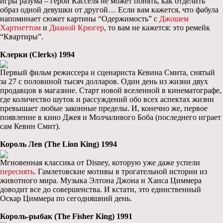
игры разума – герой Касселя не может понять, как отделить
образ одной девушки от другой… Если вам кажется, что фабула
напоминает сюжет картины “Одержимость” с
Джошем
Хартнеттом
и
Дианой Крюгер
, то вам не кажется: это ремейк
“Квартиры”.
Клерки (Clerks) 1994
Первый фильм режиссера и сценариста Кевина Смита, снятый
за 27 с половиной тысяч долларов. Один день из жизни двух
продавцов в магазине. Старт новой вселенной в кинематографе,
где количество шуток и рассуждений обо всех аспектах жизни
превышает любые законные пределы. И, конечно же, первое
появление в кино Джея и Молчаливого Боба (последнего играет
сам Кевин Смит).
Король Лев (The Lion King) 1994
Мгновенная классика от Disney, которую уже даже успели
переснять
. Гамлетовские мотивы в трогательной истории из
животного мира. Музыка Элтона Джона и Ханса Циммера
доводит все до совершенства. И кстати, это единственный
Оскар Циммера по сегодняшний день.
Король-рыбак (The Fisher King) 1991