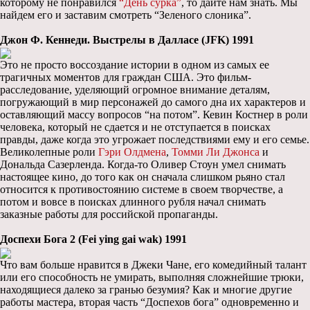
которому не понравился
“День сурка”
, то дайте нам знать. Мы
найдем его и заставим смотреть “Зеленого слоника”.
Джон Ф. Кеннеди. Выстрелы в Далласе (JFK) 1991
Это не просто воссоздание истории в одном из самых ее
трагичных моментов для граждан США. Это фильм-
расследование, уделяющий огромное внимание деталям,
погружающий в мир персонажей до самого дна их характеров и
оставляющий массу вопросов “на потом”. Кевин Костнер в роли
человека, который не сдается и не отступается в поисках
правды, даже когда это угрожает последствиями ему и его семье.
Великолепные роли
Гэри Олдмена
,
Томми Ли Джонса
и
Дональда Сазерленда. Когда-то Оливер Стоун умел снимать
настоящее кино, до того как он сначала слишком рьяно стал
относится к противостоянию системе в своем творчестве, а
потом и вовсе в поисках длинного рубля начал снимать
заказные работы для российской пропаганды.
Доспехи Бога 2 (Fei ying gai wak) 1991
Что вам больше нравится в Джеки Чане, его комедийный талант
или его способность не умирать, выполняя сложнейшие трюки,
находящиеся далеко за гранью безумия? Как и многие другие
работы мастера, вторая часть “Доспехов бога” одновременно и