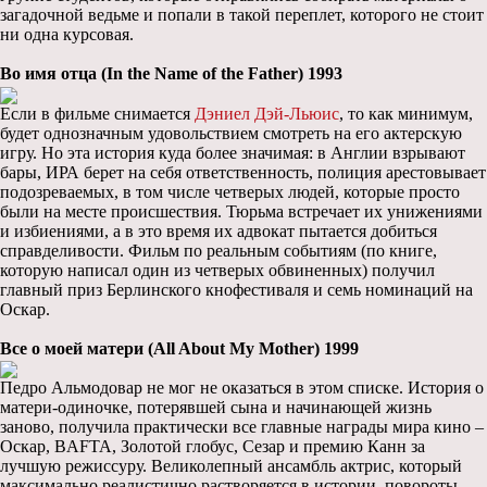
загадочной ведьме и попали в такой переплет, которого не стоит
ни одна курсовая.
Во имя отца (In the Name of the Father) 1993
Если в фильме снимается
Дэниел Дэй-Льюис
, то как минимум,
будет однозначным удовольствием смотреть на его актерскую
игру. Но эта история куда более значимая: в Англии взрывают
бары, ИРА берет на себя ответственность, полиция арестовывает
подозреваемых, в том числе четверых людей, которые просто
были на месте происшествия. Тюрьма встречает их унижениями
и избиениями, а в это время их адвокат пытается добиться
справделивости. Фильм по реальным событиям (по книге,
которую написал один из четверых обвиненных) получил
главный приз Берлинского кнофестиваля и семь номинаций на
Оскар.
Все о моей матери (All About My Mother) 1999
Педро Альмодовар не мог не оказаться в этом списке. История о
матери-одиночке, потерявшей сына и начинающей жизнь
заново, получила практически все главные награды мира кино –
Оскар, BAFTA, Золотой глобус, Сезар и премию Канн за
лучшую режиссуру. Великолепный ансамбль актрис, который
максимально реалистично растворяется в истории, повороты