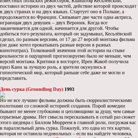
известных польских режиссеров, Кшиштоф Кесьлёвский,
поставил историю из двух частей, действие которой происходит
в двух странах и на двух языках. Стартует оно в Польше, а
продолжается во Франции. Связывает две части одна актриса,
играющая двух девушек – двух Вероник. Когда все
заканчивается для одной, начинается для другой. Чтобы
добиться того результата, который он задумывал, Кесьлёвский
сделал, по разным версиям, от 17 до 27 версий монтажа фильма
(он даже хотел прокатывать разные версии в разных
кинотеатрах). Толкований значения этой истории на стыке
реальности и ощущений прогнозируемо было не меньше, чем
версий монтажа. Критики в восторге, Ирен Жакоб получила
приз Канн за лучшую роль, а зрители окунулись в
гипнотический мир, который раньше себе даже не могли и
представить.
День сурка (Groundhog Day)
1993
Но не все лучшие фильмы должны быть сюрреалистическими
полотнами со сложной историей создания. Порой комедии
бывают не менее глубокими и цепляющими за душу, чем самые
серьезные драмы. Нет смысла пересказывать в сотый раз сюжет
этого шедевра с Биллом Мюрреем в главной роли, погружая вас
в параллельный день сурка. Пожалуй, это одна из тех картин,
которая не оставила недовольных – если вы найдете человека,