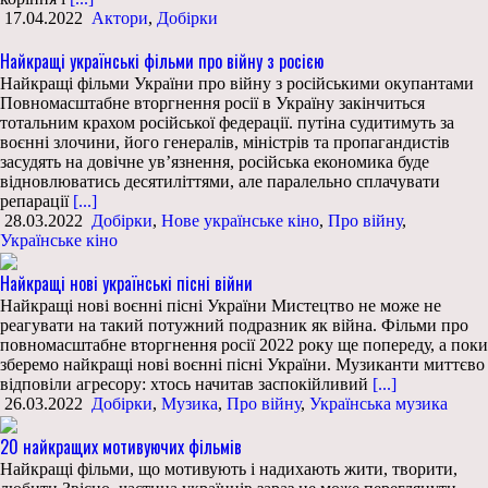
17.04.2022
Актори
,
Добірки
Найкращі українські фільми про війну з росією
Найкращі фільми України про війну з російськими окупантами
Повномасштабне вторгнення росії в Україну закінчиться
тотальним крахом російської федерації. путіна судитимуть за
воєнні злочини, його генералів, міністрів та пропагандистів
засудять на довічне ув’язнення, російська економика буде
відновлюватись десятиліттями, але паралельно сплачувати
репарації
[...]
28.03.2022
Добірки
,
Нове українське кіно
,
Про війну
,
Українське кіно
Найкращі нові українські пісні війни
Найкращі нові воєнні пісні України Мистецтво не може не
реагувати на такий потужний подразник як війна. Фільми про
повномасштабне вторгнення росії 2022 року ще попереду, а поки
зберемо найкращі нові воєнні пісні України. Музиканти миттєво
відповіли агресору: хтось начитав заспокійливий
[...]
26.03.2022
Добірки
,
Музика
,
Про війну
,
Українська музика
20 найкращих мотивуючих фільмів
Найкращі фільми, що мотивують і надихають жити, творити,