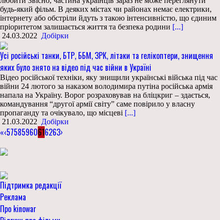
любити Звісно, частина українців зараз не може переглянути
будь-який фільм. В деяких містах чи районах немає електрики,
інтернету або обстріли йдуть з такою інтенсивністю, що єдиним
пріоритетом залишається життя та безпека родини
[...]
24.03.2022
Добірки
Усі російські танки, БТР, ББМ, ЗРК, літаки та гелікоптери, знищення
яких було знято на відео під час війни в Україні
Відео російської техніки, яку знищили українські війська під час
війни 24 лютого за наказом володимира путіна російська армія
напала на Україну. Ворог розраховував на бліцкриг – здається,
командування “другої армії світу” саме повірило у власну
пропаганду та очікувало, що місцеві
[...]
21.03.2022
Добірки
«
‹
57
58
59
60
61
62
63
›
Підтримка редакції
Реклама
Про kinowar