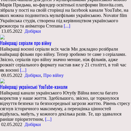
Марія Придьма, ко-фаундер освітньої платформи litosvita.com,
зібрала у пості на своїй сторінці на facebook канали YouTube, на
яких можна подивитись мультфільми українською. Novator film
Українська студія, створена під керівництвом українського
режисера та аніматора Степана
[...]
13.05.2022
Добірки
Найкращі серіали про війну
Найкращі воєнні серіали всіх часів Ми докладно розібрали
найкращі фільми про війну. Тепер зробимо те саме з серіалами.
Звісно, серіалів про війну значно менше, ніж фільмів, адже
розквіт серіального формату настав вже у 21 столітті, в той час
як воєнні
[...]
09.05.2022
Добірки
,
Про війну
Найкращі українські YouTube-канали
Найкращі канали українського Ютубу Війна внесла багато
коректив у наше життя. Здебільшого, звісно, це торкнулося
відчуття безпеки та безпосередньої загрози життю. Рівень стресу
сягнув історичного максимуму, а переоцінка цінностей
відбулась, мабуть, у кожного декілька разів. Те, що здавалося
раніше пріоритетним,
[...]
02.05.2022
Добірки