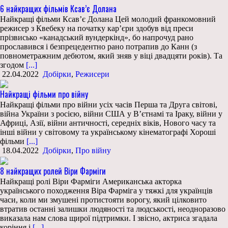
6 найкращих фільмів Ксав’є Долана
Найкращі фільми Ксав’є Долана Цей молодий франкомовний
режисер з Квебеку на початку кар’єри здобув від преси
прізвисько «канадський вундеркінд», бо напрочуд рано
прославився і безпрецедентно рано потрапив до Канн (з
повнометражним дебютом, який зняв у віці двадцяти років). Та
згодом
[...]
22.04.2022
Добірки
,
Режисери
Найкращі фільми про війну
Найкращі фільми про війни усіх часів Перша та Друга світові,
війна України з росією, війни США у В’єтнамі та Іраку, війни у
Африці, Азії, війни античності, середніх віків, Нового часу та
інші війни у світовому та українському кінематографі Хороші
фільми
[...]
18.04.2022
Добірки
,
Про війну
8 найкращих ролей Віри Фарміги
Найкращі ролі Віри Фарміги Американська акторка
українського походження Віра Фарміга у тяжкі для українців
часи, коли ми змушені протистояти ворогу, який цілковито
втратив останні залишки людяності та людськості, неодноразово
виказала нам слова щирої підтримки. І звісно, актриса згадала
коріння і
[...]