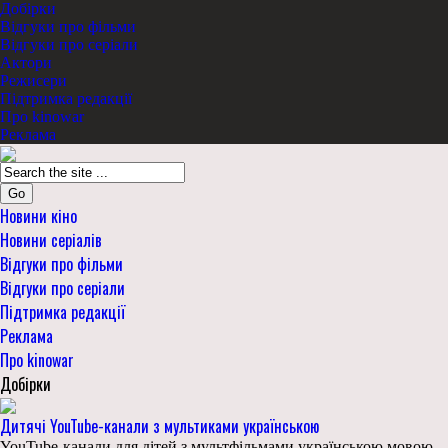
Добірки
Відгуки про фільми
Відгуки про серіали
Актори
Режисери
Підтримка редакції
Про kinowar
Реклама
Go
Новини кіно
Новини серіалів
Відгуки про фільми
Відгуки про серіали
Підтримка редакції
Реклама
Про kinowar
Добірки
Дитячі YouTube-канали з мультиками українською
YouTube-канали для дітей з мультфільмами українською мовою