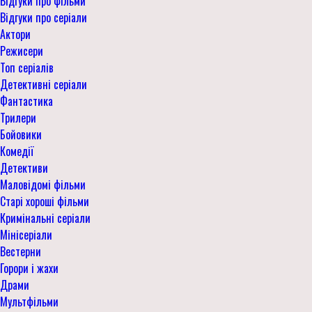
Відгуки про фільми
Відгуки про серіали
Актори
Режисери
Топ серіалів
Детективні серіали
Фантастика
Трилери
Бойовики
Комедії
Детективи
Маловідомі фільми
Старі хороші фільми
Кримінальні серіали
Мінісеріали
Вестерни
Горори і жахи
Драми
Мультфільми