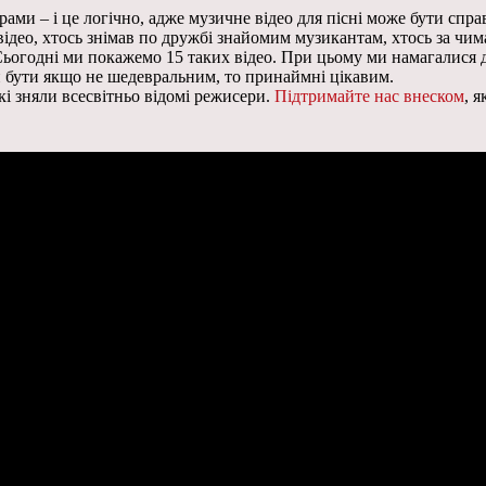
ми – і це логічно, адже музичне відео для пісні може бути спра
део, хтось знімав по дружбі знайомим музикантам, хтось за чима
 Сьогодні ми покажемо 15 таких відео. При цьому ми намагалися
ен бути якщо не шедевральним, то принаймні цікавим.
кі зняли всесвітньо відомі режисери.
Підтримайте нас внеском
, 