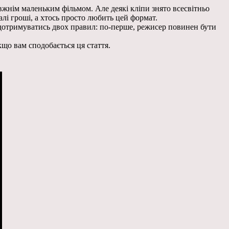
вжнім маленьким фільмом. Але деякі кліпи знято всесвітньо
лі гроші, а хтось просто любить цей формат.
 дотримуватись двох правил: по-перше, режисер повинен бути
якщо вам сподобається ця стаття.