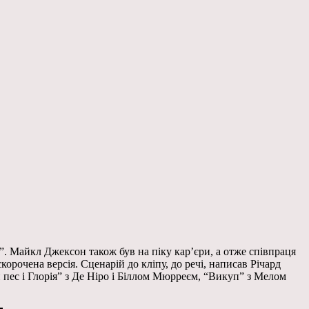
к”. Майкл Джексон також був на піку кар’єри, а отже співпраця
корочена версія. Сценарій до кліпу, до речі, написав Річард
пес і Глорія” з Де Ніро і Біллом Мюрреєм, “Викуп” з Мелом