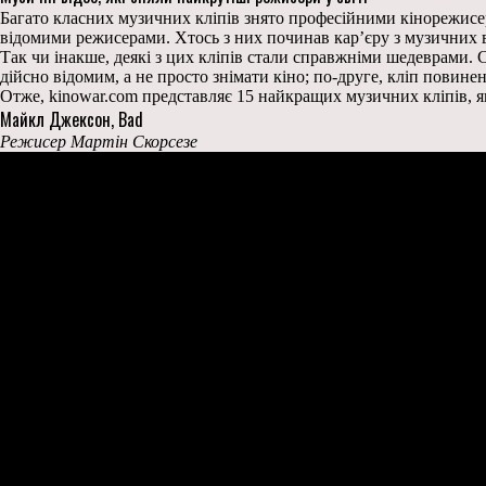
Багато класних музичних кліпів знято професійними кінорежисера
відомими режисерами. Хтось з них починав кар’єру з музичних ві
Так чи інакше, деякі з цих кліпів стали справжніми шедеврами.
дійсно відомим, а не просто знімати кіно; по-друге, кліп повин
Отже, kinowar.com представляє 15 найкращих музичних кліпів, я
Майкл Джексон, Bad
Режисер Мартін Скорсезе