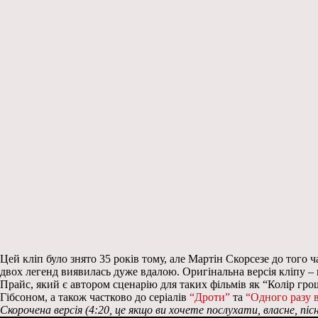
Цей кліп було знято 35 років тому, але Мартін Скорсезе до того
двох легенд виявилась дуже вдалою. Оригінальна версія кліпу – це
Прайс, який є автором сценарію для таких фільмів як “Колір гро
Гібсоном, а також частково до серіалів
“Дроти”
та
“Одного разу 
Скорочена версія (4:20, це якщо ви хочете послухати, власне, піс