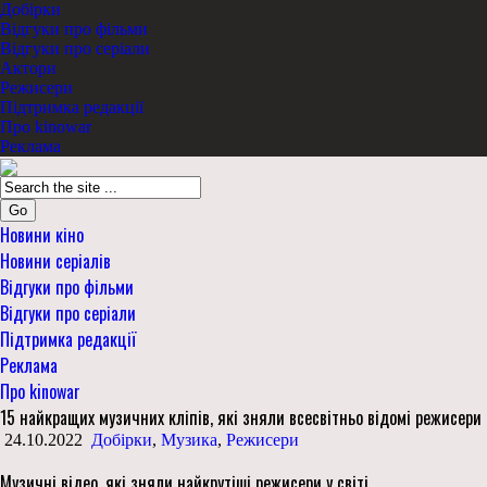
Добірки
Відгуки про фільми
Відгуки про серіали
Актори
Режисери
Підтримка редакції
Про kinowar
Реклама
Go
Новини кіно
Новини серіалів
Відгуки про фільми
Відгуки про серіали
Підтримка редакції
Реклама
Про kinowar
15 найкращих музичних кліпів, які зняли всесвітньо відомі режисери
24.10.2022
Добірки
,
Музика
,
Режисери
Музичні відео, які зняли найкрутіші режисери у світі