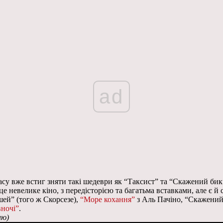
ad
 часу вже встиг зняти такі шедеври як “Таксист” та “Скажений би
 невелике кіно, з передісторією та багатьма вставками, але є й с
шей” (того ж Скорсезе),
“Море кохання”
з Аль Пачіно, “Скажений 
вночі”
.
ню)